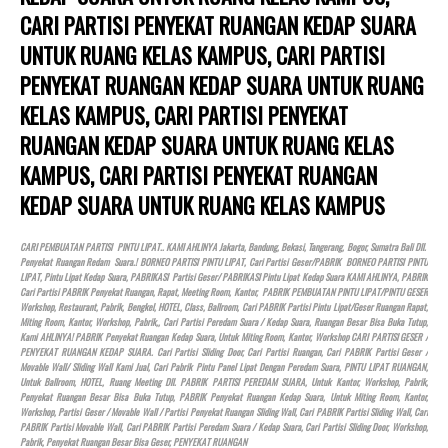
CARI PARTISI PENYEKAT RUANGAN KEDAP SUARA
UNTUK RUANG KELAS KAMPUS, CARI PARTISI
PENYEKAT RUANGAN KEDAP SUARA UNTUK RUANG
KELAS KAMPUS, CARI PARTISI PENYEKAT
RUANGAN KEDAP SUARA UNTUK RUANG KELAS
KAMPUS, CARI PARTISI PENYEKAT RUANGAN
KEDAP SUARA UNTUK RUANG KELAS KAMPUS
CARI PEMBUATAN PARTISI PINTU LIPAT.. KAMI AHLINYA Jakarta, Bandung, Bekasi, Tangerang, Bogor, Sumatra Bali Dll.
Penyekat Ruangan Redam Suara.! BORNEO PARTISI PINTU LIPAT, Cari Partisi Geser/PABRIK BORNEO PARTISI PINTU
LIPAT, Pintu Lipat Kedap Suara, PABRIKASI Partisi Geser/ PABRIKASI Pintu Lipat Kedap Suara KAMI AHLINYA, PABRIK
Cari Partisi PABRIK Penyekat Ruangan, Rapat, Meeting Room, Kantor, PABRIK PEMBUATAN PINTU LIPAT/PINTU GESER
Workshop, Restaurant, Pabrik, Bengkel,
HOTEL
, Class, Ballroom, Cari PABRIK Partisi Pintu Lipat/Geser Ruangan Rapat,
Miting Room, Kantor, Workshop, Pabrik,, Cari Partisi Peredam Suara / Kedap Suara, Ruangan Besar Bisa Buka Tutup,
Kami AHLINYA! PABRIK Penyekat Ruangan Kedap Suara, Untuk Miting Room, Kantor, Workshop CARI PARTISI GESER /
PENYEKAT RUANGAN KEDAP SUARA. Cari Partisi Sliding Door, Cari Partisi Ruangan, Cari PABRIK Partisi Geser /
Movable Wall/ Sliding Wall Kami Jual, Cari Pabrik Pintu Panel Lipat Dengan Peredam Suara, PINTU LIPAT RUANGAN,
Untuk Ballroom,
HOTEL
, Ruang Meeting Dll. PABRIK PARTISI PEREDAM SUARA, Untuk Kantor, Workshop, Pabrik,
Penyekat Ruangan Besar Bisa Buka Tutup, PABRIK Penyekat Ruangan Kedap Suara, Untuk Miting Room, Kantor,
Workshop, Partisi Geser / Movable Wall / Partisi Penyekat Ruangan Sliding Wall, Cari PABRIK Partisi Sliding Wall, Cari
PABRIK Partisi Movable Wall, Cari PABRIK Partisi Peredam Suara / Kedap Suara, Cari Partisi Sliding Door, Workshop,
Pabrik, Penyekat Ruangan Besar Bisa Geser, PENYEKAT RUANGAN