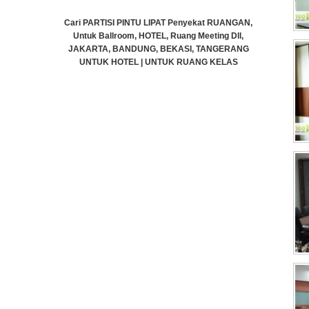
Cari PARTISI PINTU LIPAT Penyekat RUANGAN,
ekat RUANGAN,
Untuk Ballroom, HOTEL, Ruang Meeting Dll,
Meeting Dll,
JAKARTA, BANDUNG, BEKASI, TANGERANG
, TANGERANG
UNTUK HOTEL | UNTUK RUANG KELAS
ANG KELAS
KAMPUS | KELAS SEKOLAH Di BANDUNG,
i BANDUNG,
JAKARTA, BEKASI, TANGERANG
GERANG
Rp (Hubungi CS)
)
Cari PARTI
Untuk Bal
JAKARTA,
UNTUK 
KAMPUS 
JAKA