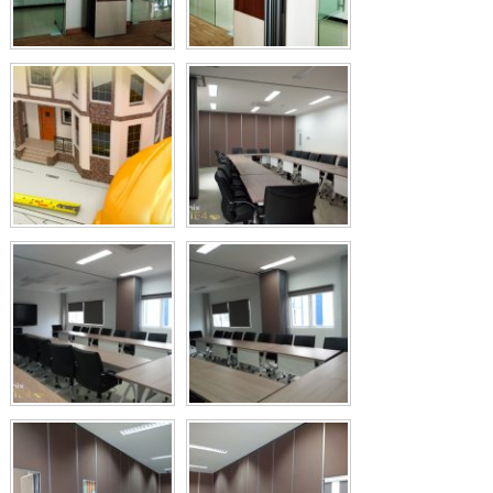
UANGAN,
Cari PARTISI PINTU LIPAT Penyekat RUANGAN,
 Dll,
Untuk Ballroom, HOTEL, Ruang Meeting Dll,
ERANG
JAKARTA, BANDUNG, BEKASI, TANGERANG
LAS
UNTUK HOTEL | UNTUK RUANG KELAS
UNG,
KAMPUS | KELAS SEKOLAH Di BANDUNG,
JAKARTA, BEKASI, TANGERANG
Rp (Hubungi CS)