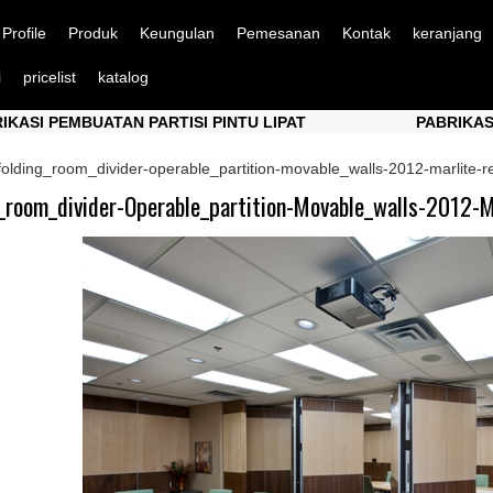
Profile
Produk
Keungulan
Pemesanan
Kontak
keranjang
i
pricelist
katalog
TAN PARTISI PINTU LIPAT
PABRIKASI PEMBUATAN 
TAN PARTISI PINTU LIPAT
PABRIKASI PEMBUATAN 
folding_room_divider-operable_partition-movable_walls-2012-marlite-r
_room_divider-Operable_partition-Movable_walls-2012-