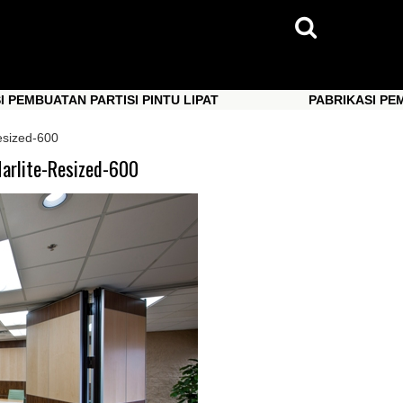
PARTISI PINTU LIPAT
PABRIKASI PEMBUATAN PART
PARTISI PINTU LIPAT
PABRIKASI PEMBUATAN PART
esized-600
Marlite-Resized-600