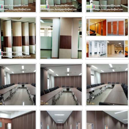
Cari PARTISI PINTU LIPAT Penyekat R
Untuk Ballroom, HOTEL, Ruang Meeting
JAKARTA, BANDUNG, BEKASI, TANG
UNTUK HOTEL | UNTUK RUANG KE
KAMPUS | KELAS SEKOLAH Di BAND
JAKARTA, BEKASI, TANGERANG
Rp (Hubungi CS)
SI PINTU LIPAT Penyekat RUANGAN,
lroom, HOTEL, Ruang Meeting Dll,
 BANDUNG, BEKASI, TANGERANG
HOTEL | UNTUK RUANG KELAS
| KELAS SEKOLAH Di BANDUNG,
RTA, BEKASI, TANGERANG
Rp (Hubungi CS)