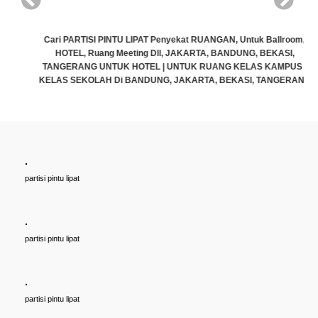
TISI PINTU LIPAT Penyekat RUANGAN, Untuk Ballroom,
Cari PARTISI
, Ruang Meeting Dll, JAKARTA, BANDUNG, BEKASI,
HOTEL, Rua
NG UNTUK HOTEL | UNTUK RUANG KELAS KAMPUS |
TANGERANG U
KOLAH Di BANDUNG, JAKARTA, BEKASI, TANGERANG
KELAS SEKOLA
Rp (Hubungi CS)
.
partisi pintu lipat
.
partisi pintu lipat
.
partisi pintu lipat