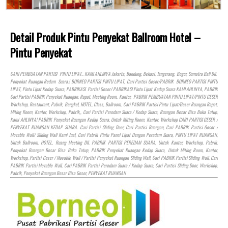
Detail Produk Pintu Penyekat Ballroom Hotel –
Pintu Penyekat
CARI PEMBUATAN PARTISI PINTU LIPAT.. KAMI AHLINYA Jakarta, Bandung, Bekasi, Tangerang, Bogor, Sumatra Bali Dll.
Penyekat Ruangan Redam Suara.! BORNEO PARTISI PINTU LIPAT, Cari Partisi Geser/PABRIK BORNEO PARTISI PINTU
LIPAT, Pintu Lipat Kedap Suara, PABRIKASI Partisi Geser/ PABRIKASI Pintu Lipat Kedap Suara KAMI AHLINYA, PABRIK
Cari Partisi PABRIK Penyekat Ruangan, Rapat, Meeting Room, Kantor, PABRIK PEMBUATAN PINTU LIPAT/PINTU GESER
Workshop, Restaurant, Pabrik, Bengkel,
HOTEL
, Class, Ballroom, Cari PABRIK Partisi Pintu Lipat/Geser Ruangan Rapat,
Miting Room, Kantor, Workshop, Pabrik,, Cari Partisi Peredam Suara / Kedap Suara, Ruangan Besar Bisa Buka Tutup,
Kami AHLINYA! PABRIK Penyekat Ruangan Kedap Suara, Untuk Miting Room, Kantor, Workshop CARI PARTISI GESER /
PENYEKAT RUANGAN KEDAP SUARA. Cari Partisi Sliding Door, Cari Partisi Ruangan, Cari PABRIK Partisi Geser /
Movable Wall/ Sliding Wall Kami Jual, Cari Pabrik Pintu Panel Lipat Dengan Peredam Suara, PINTU LIPAT RUANGAN,
Untuk Ballroom,
HOTEL
, Ruang Meeting Dll. PABRIK PARTISI PEREDAM SUARA, Untuk Kantor, Workshop, Pabrik,
Penyekat Ruangan Besar Bisa Buka Tutup, PABRIK Penyekat Ruangan Kedap Suara, Untuk Miting Room, Kantor,
Workshop, Partisi Geser / Movable Wall / Partisi Penyekat Ruangan Sliding Wall, Cari PABRIK Partisi Sliding Wall, Cari
PABRIK Partisi Movable Wall, Cari PABRIK Partisi Peredam Suara / Kedap Suara, Cari Partisi Sliding Door, Workshop,
Pabrik, Penyekat Ruangan Besar Bisa Geser, PENYEKAT RUANGAN