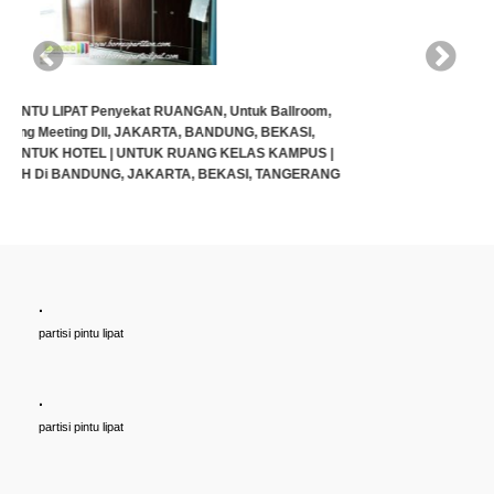
G
.
Cari PARTISI PINTU LIPAT Penyekat RUANGAN, Untuk Ballroom,
partisi pintu lipat
HOTEL, Ruang Meeting Dll, JAKARTA, BANDUNG, BEKASI,
TANGERANG UNTUK HOTEL | UNTUK RUANG KELAS KAMPUS |
KELAS SEKOLAH Di BANDUNG, JAKARTA, BEKASI, TANGERANG
.
Rp (Hubungi CS)
partisi pintu lipat
.