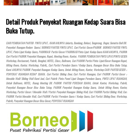
Detail Produk Penyekat Ruangan Kedap Suara Bisa
Buka Tutup.
CARI PEMBUATAN PARTISI PINTU LIPAT.. KAMI AHLINYA Jakarta, Bandung, Bekasi, Tangerang, Bogor, Sumatra Bali Dll.
Penyekat Ruangan Redam Suara.! BORNEO PARTISI PINTU LIPAT, Cari Partisi Geser/PABRIK BORNEO PARTISI PINTU
LIPAT, Pintu Lipat Kedap Suara, PABRIKASI Partisi Geser/ PABRIKASI Pintu Lipat Kedap Suara KAMI AHLINYA, PABRIK
Cari Partisi PABRIK Penyekat Ruangan, Rapat, Meeting Room, Kantor, PABRIK PEMBUATAN PINTU LIPAT/PINTU GESER
Workshop, Restaurant, Pabrik, Bengkel,
HOTEL
, Class, Ballroom, Cari PABRIK Partisi Pintu Lipat/Geser Ruangan Rapat,
Miting Room, Kantor, Workshop, Pabrik,, Cari Partisi Peredam Suara / Kedap Suara, Ruangan Besar Bisa Buka Tutup,
Kami AHLINYA! PABRIK Penyekat Ruangan Kedap Suara, Untuk Miting Room, Kantor, Workshop CARI PARTISI GESER /
PENYEKAT RUANGAN KEDAP SUARA. Cari Partisi Sliding Door, Cari Partisi Ruangan, Cari PABRIK Partisi Geser /
Movable Wall/ Sliding Wall Kami Jual, Cari Pabrik Pintu Panel Lipat Dengan Peredam Suara, PINTU LIPAT RUANGAN,
Untuk Ballroom,
HOTEL
, Ruang Meeting Dll. PABRIK PARTISI PEREDAM SUARA, Untuk Kantor, Workshop, Pabrik,
Penyekat Ruangan Besar Bisa Buka Tutup, PABRIK Penyekat Ruangan Kedap Suara, Untuk Miting Room, Kantor,
Workshop, Partisi Geser / Movable Wall / Partisi Penyekat Ruangan Sliding Wall, Cari PABRIK Partisi Sliding Wall, Cari
PABRIK Partisi Movable Wall, Cari PABRIK Partisi Peredam Suara / Kedap Suara, Cari Partisi Sliding Door, Workshop,
Pabrik, Penyekat Ruangan Besar Bisa Geser, PENYEKAT RUANGAN