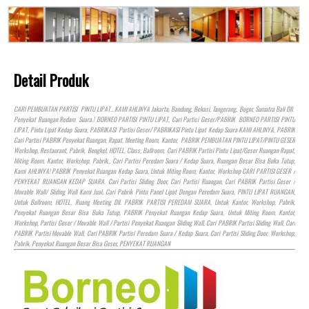
Detail Produk
CARI PEMBUATAN PARTISI PINTU LIPAT.. KAMI AHLINYA Jakarta, Bandung, Bekasi, Tangerang, Bogor, Sumatra Bali Dll.
Penyekat Ruangan Redam Suara.! BORNEO PARTISI PINTU LIPAT, Cari Partisi Geser/PABRIK BORNEO PARTISI PINTU
LIPAT, Pintu Lipat Kedap Suara, PABRIKASI Partisi Geser/ PABRIKASI Pintu Lipat Kedap Suara KAMI AHLINYA, PABRIK
Cari Partisi PABRIK Penyekat Ruangan, Rapat, Meeting Room, Kantor, PABRIK PEMBUATAN PINTU LIPAT/PINTU GESER
Workshop, Restaurant, Pabrik, Bengkel,
HOTEL
, Class, Ballroom, Cari PABRIK Partisi Pintu Lipat/Geser Ruangan Rapat,
Miting Room, Kantor, Workshop, Pabrik,, Cari Partisi Peredam Suara / Kedap Suara, Ruangan Besar Bisa Buka Tutup,
Kami AHLINYA! PABRIK Penyekat Ruangan Kedap Suara, Untuk Miting Room, Kantor, Workshop CARI PARTISI GESER /
PENYEKAT RUANGAN KEDAP SUARA. Cari Partisi Sliding Door, Cari Partisi Ruangan, Cari PABRIK Partisi Geser /
Movable Wall/ Sliding Wall Kami Jual, Cari Pabrik Pintu Panel Lipat Dengan Peredam Suara, PINTU LIPAT RUANGAN,
Untuk Ballroom,
HOTEL
, Ruang Meeting Dll. PABRIK PARTISI PEREDAM SUARA, Untuk Kantor, Workshop, Pabrik,
Penyekat Ruangan Besar Bisa Buka Tutup, PABRIK Penyekat Ruangan Kedap Suara, Untuk Miting Room, Kantor,
Workshop, Partisi Geser / Movable Wall / Partisi Penyekat Ruangan Sliding Wall, Cari PABRIK Partisi Sliding Wall, Cari
PABRIK Partisi Movable Wall, Cari PABRIK Partisi Peredam Suara / Kedap Suara, Cari Partisi Sliding Door, Workshop,
Pabrik, Penyekat Ruangan Besar Bisa Geser, PENYEKAT RUANGAN