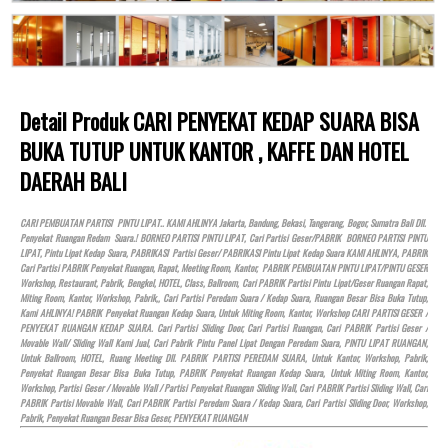
Detail Produk CARI PENYEKAT KEDAP SUARA BISA
BUKA TUTUP UNTUK KANTOR , KAFFE DAN HOTEL
DAERAH BALI
CARI PEMBUATAN PARTISI PINTU LIPAT.. KAMI AHLINYA Jakarta, Bandung, Bekasi, Tangerang, Bogor, Sumatra Bali Dll.
Penyekat Ruangan Redam Suara.! BORNEO PARTISI PINTU LIPAT, Cari Partisi Geser/PABRIK BORNEO PARTISI PINTU
LIPAT, Pintu Lipat Kedap Suara, PABRIKASI Partisi Geser/ PABRIKASI Pintu Lipat Kedap Suara KAMI AHLINYA, PABRIK
Cari Partisi PABRIK Penyekat Ruangan, Rapat, Meeting Room, Kantor, PABRIK PEMBUATAN PINTU LIPAT/PINTU GESER
Workshop, Restaurant, Pabrik, Bengkel,
HOTEL
, Class, Ballroom, Cari PABRIK Partisi Pintu Lipat/Geser Ruangan Rapat,
Miting Room, Kantor, Workshop, Pabrik,, Cari Partisi Peredam Suara / Kedap Suara, Ruangan Besar Bisa Buka Tutup,
Kami AHLINYA! PABRIK Penyekat Ruangan Kedap Suara, Untuk Miting Room, Kantor, Workshop CARI PARTISI GESER /
PENYEKAT RUANGAN KEDAP SUARA. Cari Partisi Sliding Door, Cari Partisi Ruangan, Cari PABRIK Partisi Geser /
Movable Wall/ Sliding Wall Kami Jual, Cari Pabrik Pintu Panel Lipat Dengan Peredam Suara, PINTU LIPAT RUANGAN,
Untuk Ballroom,
HOTEL
, Ruang Meeting Dll. PABRIK PARTISI PEREDAM SUARA, Untuk Kantor, Workshop, Pabrik,
Penyekat Ruangan Besar Bisa Buka Tutup, PABRIK Penyekat Ruangan Kedap Suara, Untuk Miting Room, Kantor,
Workshop, Partisi Geser / Movable Wall / Partisi Penyekat Ruangan Sliding Wall, Cari PABRIK Partisi Sliding Wall, Cari
PABRIK Partisi Movable Wall, Cari PABRIK Partisi Peredam Suara / Kedap Suara, Cari Partisi Sliding Door, Workshop,
Pabrik, Penyekat Ruangan Besar Bisa Geser, PENYEKAT RUANGAN