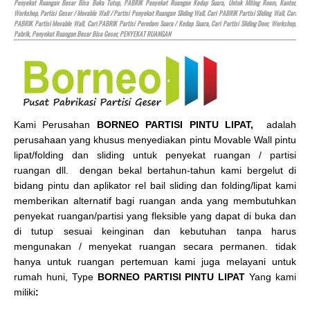
Penyekat Ruangan Besar Bisa Buka Tutup, PABRIK Penyekat Ruangan Kedap Suara, Untuk Miting Room, Kantor,
Workshop, Partisi Geser / Movable Wall / Partisi Penyekat Ruangan Sliding Wall, Cari PABRIK Partisi Sliding Wall, Cari
PABRIK Partisi Movable Wall, Cari PABRIK Partisi Peredam Suara / Kedap Suara, Cari Partisi Sliding Door, Workshop,
Pabrik, Penyekat Ruangan Besar Bisa Geser, PENYEKAT RUANGAN
Kami Perusahan
BORNEO PARTISI PINTU LIPAT,
adalah
perusahaan yang khusus menyediakan pintu Movable Wall pintu
lipat/folding dan sliding untuk penyekat ruangan / partisi
ruangan dll. dengan bekal bertahun-tahun kami bergelut di
bidang pintu dan aplikator rel bail sliding dan folding/lipat kami
memberikan alternatif bagi ruangan anda yang membutuhkan
penyekat ruangan/partisi yang fleksible yang dapat di buka dan
di tutup sesuai keinginan dan kebutuhan tanpa harus
mengunakan / menyekat ruangan secara permanen. tidak
hanya untuk ruangan pertemuan kami juga melayani untuk
rumah huni, Type
BORNEO PARTISI PINTU LIPAT
Yang kami
miliki
:
.