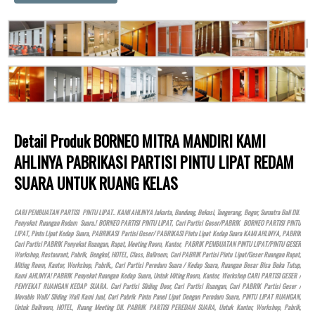
Detail Produk BORNEO MITRA MANDIRI KAMI
AHLINYA PABRIKASI PARTISI PINTU LIPAT REDAM
SUARA UNTUK RUANG KELAS
CARI PEMBUATAN PARTISI PINTU LIPAT.. KAMI AHLINYA Jakarta, Bandung, Bekasi, Tangerang, Bogor, Sumatra Bali Dll.
Penyekat Ruangan Redam Suara.! BORNEO PARTISI PINTU LIPAT, Cari Partisi Geser/PABRIK BORNEO PARTISI PINTU
LIPAT, Pintu Lipat Kedap Suara, PABRIKASI Partisi Geser/ PABRIKASI Pintu Lipat Kedap Suara KAMI AHLINYA, PABRIK
Cari Partisi PABRIK Penyekat Ruangan, Rapat, Meeting Room, Kantor, PABRIK PEMBUATAN PINTU LIPAT/PINTU GESER
Workshop, Restaurant, Pabrik, Bengkel,
HOTEL
, Class, Ballroom, Cari PABRIK Partisi Pintu Lipat/Geser Ruangan Rapat,
Miting Room, Kantor, Workshop, Pabrik,, Cari Partisi Peredam Suara / Kedap Suara, Ruangan Besar Bisa Buka Tutup,
Kami AHLINYA! PABRIK Penyekat Ruangan Kedap Suara, Untuk Miting Room, Kantor, Workshop CARI PARTISI GESER /
PENYEKAT RUANGAN KEDAP SUARA. Cari Partisi Sliding Door, Cari Partisi Ruangan, Cari PABRIK Partisi Geser /
Movable Wall/ Sliding Wall Kami Jual, Cari Pabrik Pintu Panel Lipat Dengan Peredam Suara, PINTU LIPAT RUANGAN,
Untuk Ballroom,
HOTEL
, Ruang Meeting Dll. PABRIK PARTISI PEREDAM SUARA, Untuk Kantor, Workshop, Pabrik,