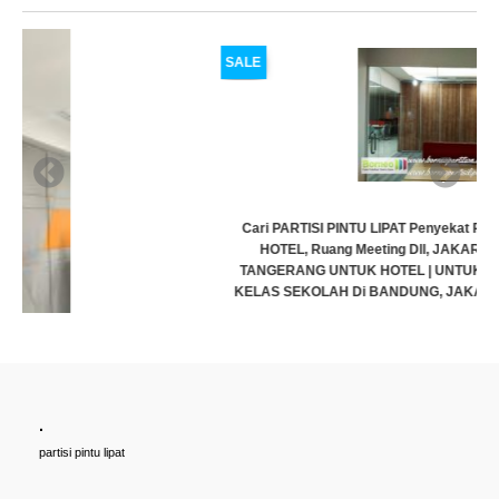
SALE
Cari PARTISI PINTU LIPAT Penyekat RUANGAN, Untuk Ballroom,
HOTEL, Ruang Meeting Dll, JAKARTA, BANDUNG, BEKASI,
TANGERANG UNTUK HOTEL | UNTUK RUANG KELAS KAMPUS |
KELAS SEKOLAH Di BANDUNG, JAKARTA, BEKASI, TANGERANG
Rp (Hubungi CS)
.
partisi pintu lipat