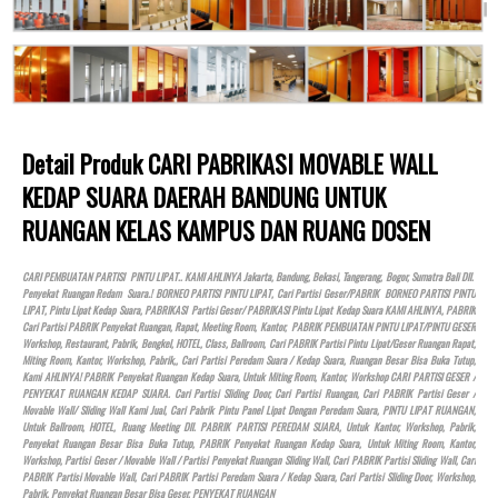
Detail Produk CARI PABRIKASI MOVABLE WALL
KEDAP SUARA DAERAH BANDUNG UNTUK
RUANGAN KELAS KAMPUS DAN RUANG DOSEN
CARI PEMBUATAN PARTISI PINTU LIPAT.. KAMI AHLINYA Jakarta, Bandung, Bekasi, Tangerang, Bogor, Sumatra Bali Dll.
Penyekat Ruangan Redam Suara.! BORNEO PARTISI PINTU LIPAT, Cari Partisi Geser/PABRIK BORNEO PARTISI PINTU
LIPAT, Pintu Lipat Kedap Suara, PABRIKASI Partisi Geser/ PABRIKASI Pintu Lipat Kedap Suara KAMI AHLINYA, PABRIK
Cari Partisi PABRIK Penyekat Ruangan, Rapat, Meeting Room, Kantor, PABRIK PEMBUATAN PINTU LIPAT/PINTU GESER
Workshop, Restaurant, Pabrik, Bengkel,
HOTEL
, Class, Ballroom, Cari PABRIK Partisi Pintu Lipat/Geser Ruangan Rapat,
Miting Room, Kantor, Workshop, Pabrik,, Cari Partisi Peredam Suara / Kedap Suara, Ruangan Besar Bisa Buka Tutup,
Kami AHLINYA! PABRIK Penyekat Ruangan Kedap Suara, Untuk Miting Room, Kantor, Workshop CARI PARTISI GESER /
PENYEKAT RUANGAN KEDAP SUARA. Cari Partisi Sliding Door, Cari Partisi Ruangan, Cari PABRIK Partisi Geser /
Movable Wall/ Sliding Wall Kami Jual, Cari Pabrik Pintu Panel Lipat Dengan Peredam Suara, PINTU LIPAT RUANGAN,
Untuk Ballroom,
HOTEL
, Ruang Meeting Dll. PABRIK PARTISI PEREDAM SUARA, Untuk Kantor, Workshop, Pabrik,
Penyekat Ruangan Besar Bisa Buka Tutup, PABRIK Penyekat Ruangan Kedap Suara, Untuk Miting Room, Kantor,
Workshop, Partisi Geser / Movable Wall / Partisi Penyekat Ruangan Sliding Wall, Cari PABRIK Partisi Sliding Wall, Cari
PABRIK Partisi Movable Wall, Cari PABRIK Partisi Peredam Suara / Kedap Suara, Cari Partisi Sliding Door, Workshop,
Pabrik, Penyekat Ruangan Besar Bisa Geser, PENYEKAT RUANGAN