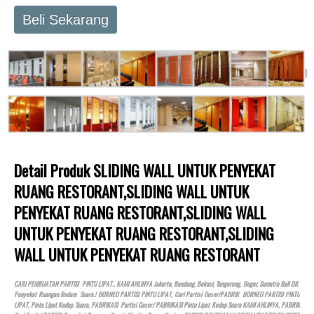
Beli Sekarang
Detail Produk SLIDING WALL UNTUK PENYEKAT
RUANG RESTORANT,SLIDING WALL UNTUK
PENYEKAT RUANG RESTORANT,SLIDING WALL
UNTUK PENYEKAT RUANG RESTORANT,SLIDING
WALL UNTUK PENYEKAT RUANG RESTORANT
CARI PEMBUATAN PARTISI PINTU LIPAT.. KAMI AHLINYA Jakarta, Bandung, Bekasi, Tangerang, Bogor, Sumatra Bali Dll.
Penyekat Ruangan Redam Suara.! BORNEO PARTISI PINTU LIPAT, Cari Partisi Geser/PABRIK BORNEO PARTISI PINTU
LIPAT, Pintu Lipat Kedap Suara, PABRIKASI Partisi Geser/ PABRIKASI Pintu Lipat Kedap Suara KAMI AHLINYA, PABRIK