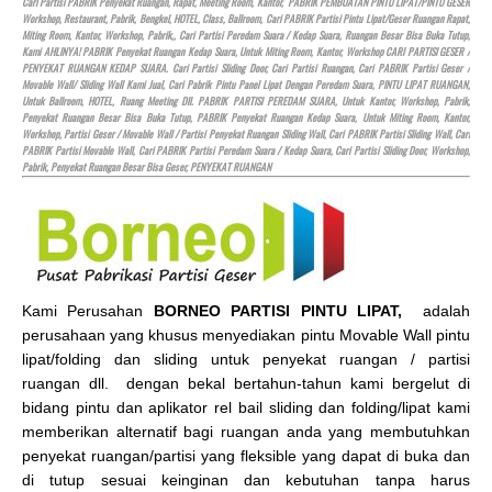
Cari Partisi PABRIK Penyekat Ruangan, Rapat, Meeting Room, Kantor, PABRIK PEMBUATAN PINTU LIPAT/PINTU GESER
Workshop, Restaurant, Pabrik, Bengkel,
HOTEL
, Class, Ballroom, Cari PABRIK Partisi Pintu Lipat/Geser Ruangan Rapat,
Miting Room, Kantor, Workshop, Pabrik,, Cari Partisi Peredam Suara / Kedap Suara, Ruangan Besar Bisa Buka Tutup,
Kami AHLINYA! PABRIK Penyekat Ruangan Kedap Suara, Untuk Miting Room, Kantor, Workshop CARI PARTISI GESER /
PENYEKAT RUANGAN KEDAP SUARA. Cari Partisi Sliding Door, Cari Partisi Ruangan, Cari PABRIK Partisi Geser /
Movable Wall/ Sliding Wall Kami Jual, Cari Pabrik Pintu Panel Lipat Dengan Peredam Suara, PINTU LIPAT RUANGAN,
Untuk Ballroom,
HOTEL
, Ruang Meeting Dll. PABRIK PARTISI PEREDAM SUARA, Untuk Kantor, Workshop, Pabrik,
Penyekat Ruangan Besar Bisa Buka Tutup, PABRIK Penyekat Ruangan Kedap Suara, Untuk Miting Room, Kantor,
Workshop, Partisi Geser / Movable Wall / Partisi Penyekat Ruangan Sliding Wall, Cari PABRIK Partisi Sliding Wall, Cari
PABRIK Partisi Movable Wall, Cari PABRIK Partisi Peredam Suara / Kedap Suara, Cari Partisi Sliding Door, Workshop,
Pabrik, Penyekat Ruangan Besar Bisa Geser, PENYEKAT RUANGAN
Kami Perusahan
BORNEO PARTISI PINTU LIPAT,
adalah
perusahaan yang khusus menyediakan pintu Movable Wall pintu
lipat/folding dan sliding untuk penyekat ruangan / partisi
ruangan dll. dengan bekal bertahun-tahun kami bergelut di
bidang pintu dan aplikator rel bail sliding dan folding/lipat kami
memberikan alternatif bagi ruangan anda yang membutuhkan
penyekat ruangan/partisi yang fleksible yang dapat di buka dan
di tutup sesuai keinginan dan kebutuhan tanpa harus