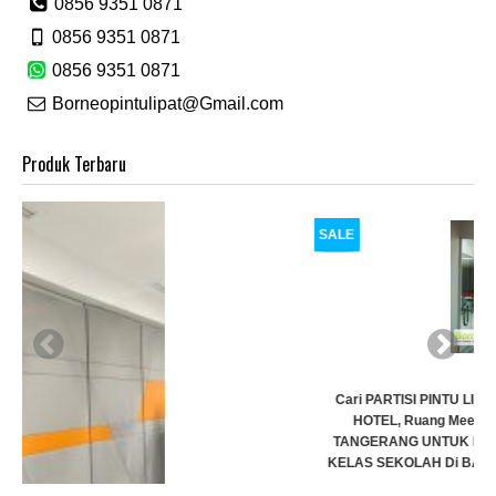
0856 9351 0871
0856 9351 0871
0856 9351 0871
Borneopintulipat@Gmail.com
Produk Terbaru
SALE
Cari PARTISI PINTU LIPAT Penyekat RUANGAN, Untuk Ballroom,
HOTEL, Ruang Meeting Dll, JAKARTA, BANDUNG, BEKASI,
TANGERANG UNTUK HOTEL | UNTUK RUANG KELAS KAMPUS |
KELAS SEKOLAH Di BANDUNG, JAKARTA, BEKASI, TANGERANG
Rp (Hubungi CS)