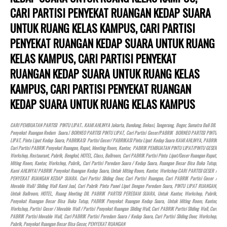
CARI PARTISI PENYEKAT RUANGAN KEDAP SUARA
UNTUK RUANG KELAS KAMPUS, CARI PARTISI
PENYEKAT RUANGAN KEDAP SUARA UNTUK RUANG
KELAS KAMPUS, CARI PARTISI PENYEKAT
RUANGAN KEDAP SUARA UNTUK RUANG KELAS
KAMPUS, CARI PARTISI PENYEKAT RUANGAN
KEDAP SUARA UNTUK RUANG KELAS KAMPUS
CARI PEMBUATAN PARTISI PINTU LIPAT.. KAMI AHLINYA Jakarta, Bandung, Bekasi, Tangerang, Bogor, Sumatra Bali Dll.
Penyekat Ruangan Redam Suara.! BORNEO PARTISI PINTU LIPAT, Cari Partisi Geser/PABRIK BORNEO PARTISI PINTU
LIPAT, Pintu Lipat Kedap Suara, PABRIKASI Partisi Geser/ PABRIKASI Pintu Lipat Kedap Suara KAMI AHLINYA, PABRIK
Cari Partisi PABRIK Penyekat Ruangan, Rapat, Meeting Room, Kantor, PABRIK PEMBUATAN PINTU LIPAT/PINTU GESER
Workshop, Restaurant, Pabrik, Bengkel,
HOTEL
, Class, Ballroom, Cari PABRIK Partisi Pintu Lipat/Geser Ruangan Rapat,
Miting Room, Kantor, Workshop, Pabrik,, Cari Partisi Peredam Suara / Kedap Suara, Ruangan Besar Bisa Buka Tutup,
Kami AHLINYA! PABRIK Penyekat Ruangan Kedap Suara, Untuk Miting Room, Kantor, Workshop CARI PARTISI GESER /
PENYEKAT RUANGAN KEDAP SUARA. Cari Partisi Sliding Door, Cari Partisi Ruangan, Cari PABRIK Partisi Geser /
Movable Wall/ Sliding Wall Kami Jual, Cari Pabrik Pintu Panel Lipat Dengan Peredam Suara, PINTU LIPAT RUANGAN,
Untuk Ballroom,
HOTEL
, Ruang Meeting Dll. PABRIK PARTISI PEREDAM SUARA, Untuk Kantor, Workshop, Pabrik,
Penyekat Ruangan Besar Bisa Buka Tutup, PABRIK Penyekat Ruangan Kedap Suara, Untuk Miting Room, Kantor,
Workshop, Partisi Geser / Movable Wall / Partisi Penyekat Ruangan Sliding Wall, Cari PABRIK Partisi Sliding Wall, Cari
PABRIK Partisi Movable Wall, Cari PABRIK Partisi Peredam Suara / Kedap Suara, Cari Partisi Sliding Door, Workshop,
Pabrik, Penyekat Ruangan Besar Bisa Geser, PENYEKAT RUANGAN