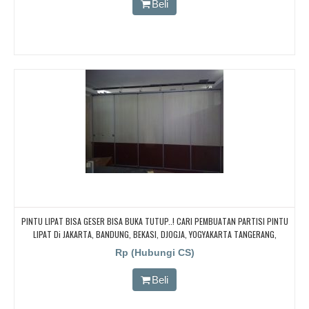
Beli
PINTU LIPAT BISA GESER BISA BUKA TUTUP..! CARI PEMBUATAN PARTISI PINTU
LIPAT Di JAKARTA, BANDUNG, BEKASI, DJOGJA, YOGYAKARTA TANGERANG,
BOGOR,. BORNEO PABRIK PARTISI PINTU LIPAT, Pintu Lipat Kedap Suara
Rp (Hubungi CS)
Beli