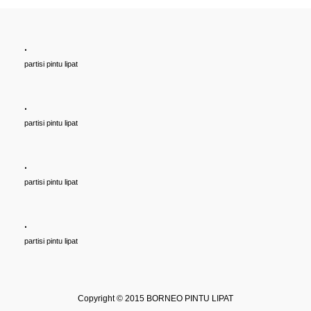
.
Cari PARTISI PINTU LIPAT Penyekat RUANGAN, Untuk Ballroom,
partisi pintu lipat
HOTEL, Ruang Meeting Dll, JAKARTA, BANDUNG, BEKASI,
TANGERANG UNTUK HOTEL | UNTUK RUANG KELAS KAMPUS |
KELAS SEKOLAH Di BANDUNG, JAKARTA, BEKASI, TANGERANG
.
Rp (Hubungi CS)
partisi pintu lipat
.
partisi pintu lipat
.
partisi pintu lipat
Copyright © 2015
BORNEO PINTU LIPAT