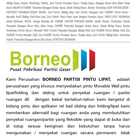
Miting Room, Kantor, Workshop, Pabrik,, Cari Partisi Peredam Suara / Kedap Suara, Ruangan Besar Bisa Buka Tutup,
Kami AHLINYA! PABRIK Penyekat Ruangan Kedap Suara, Untuk Miting Room, Kantor, Workshop CARI PARTISI GESER /
PENYEKAT RUANGAN KEDAP SUARA. Cari Partisi Sliding Door, Cari Partisi Ruangan, Cari PABRIK Partisi Geser /
Movable Wall/ Sliding Wall Kami Jual, Cari Pabrik Pintu Panel Lipat Dengan Peredam Suara, PINTU LIPAT RUANGAN,
Untuk Ballroom,
HOTEL
, Ruang Meeting Dll. PABRIK PARTISI PEREDAM SUARA, Untuk Kantor, Workshop, Pabrik,
Penyekat Ruangan Besar Bisa Buka Tutup, PABRIK Penyekat Ruangan Kedap Suara, Untuk Miting Room, Kantor,
Workshop, Partisi Geser / Movable Wall / Partisi Penyekat Ruangan Sliding Wall, Cari PABRIK Partisi Sliding Wall, Cari
PABRIK Partisi Movable Wall, Cari PABRIK Partisi Peredam Suara / Kedap Suara, Cari Partisi Sliding Door, Workshop,
Pabrik, Penyekat Ruangan Besar Bisa Geser, PENYEKAT RUANGAN
Kami Perusahan
BORNEO PARTISI PINTU LIPAT,
adalah
perusahaan yang khusus menyediakan pintu Movable Wall pintu
lipat/folding dan sliding untuk penyekat ruangan / partisi
ruangan dll. dengan bekal bertahun-tahun kami bergelut di
bidang pintu dan aplikator rel bail sliding dan folding/lipat kami
memberikan alternatif bagi ruangan anda yang membutuhkan
penyekat ruangan/partisi yang fleksible yang dapat di buka dan
di tutup sesuai keinginan dan kebutuhan tanpa harus
mengunakan / menyekat ruangan secara permanen. tidak