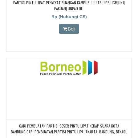
PARTISI PINTU LIPAT PENYEKAT RUANGAN KAMPUS, UI| ITB | IPB|UGM|UNJ|
PAKUAN| UNPAD DLL
Rp (Hubungi CS)
Beli
CARI PEMBUATAN PARTISI GESER PINTU LIPAT KEDAP SUARA KOTA
BANDUNG,CARI PEMBUATAN PARTISI PINTU LIPA JAKARTA, BANDUNG, BEKASI,
DJOGJA, YOGYAKARTA TANGERANG, BOGOR, Redam/kedap Suara