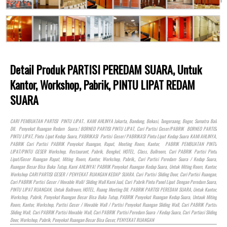
Detail Produk PARTISI PEREDAM SUARA, Untuk
Kantor, Workshop, Pabrik, PINTU LIPAT REDAM
SUARA
CARI PEMBUATAN PARTISI PINTU LIPAT.. KAMI AHLINYA Jakarta, Bandung, Bekasi, Tangeraang, Bogor, Sumatra Bali
Dll. Penyekat Ruangan Redam Suara.! BORNEO PARTISI PINTU LIPAT, Cari Partisi Geser/PABRIK BORNEO PARTISI
PINTU LIPAT, Pintu Lipat Kedap Suara, PABRIKASI Partisi Geser/ PABRIKASI Pintu Lipat Kedap Suara KAMI AHLINYA,
PABRIK Cari Partisi PABRIK Penyekat Ruangan, Rapat, Meeting Room, Kantor, PABRIK PEMBUATAN PINTU
LIPAT/PINTU GESER Workshop, Restaurant, Pabrik, Bengkel,
HOTEL
, Class, Ballroom, Cari PABRIK Partisi Pintu
Lipat/Geser Ruangan Rapat, Miting Room, Kantor, Workshop, Pabrik,, Cari Partisi Peredam Suara / Kedap Suara,
Ruangan Besar Bisa Buka Tutup, Kami AHLINYA! PABRIK Penyekat Ruangan Kedap Suara, Untuk Miting Room, Kantor,
Workshop CARI PARTISI GESER / PENYEKAT RUANGAN KEDAP SUARA. Cari Partisi Sliding Door, Cari Partisi Ruangan,
Cari PABRIK Partisi Geser / Movable Wall/ Sliding Wall Kami Jual, Cari Pabrik Pintu Panel Lipat Dengan Peredam Suara,
PINTU LIPAT RUANGAN, Untuk Ballroom,
HOTEL
, Ruang Meeting Dll. PABRIK PARTISI PEREDAM SUARA, Untuk Kantor,
Workshop, Pabrik, Penyekat Ruangan Besar Bisa Buka Tutup, PABRIK Penyekat Ruangan Kedap Suara, Untauk Miting
Room, Kantor, Workshop, Partisi Geser / Movable Wall / Partisi Penyekat Ruangan Sliding Wall, Cari PABRIK Partisi
Sliding Wall, Cari PABRIK Partisi Movable Wall, Cari PABRIK Partisi Peredam Suara / Kedap Suara, Cari Partiasi Sliding
Door, Workshop, Pabrik, Penyekat Ruangan Besar Bisa Geser, PENYEKAT RUANGAN