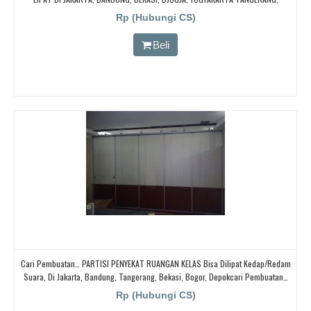
BOGOR,. BORNEO PABRIK PARTISI PINTU LIPAT, Pintu Lipat Kedap Suara
Rp (Hubungi CS)
Beli
Cari Pembuatan… PARTISI PENYEKAT RUANGAN KELAS Bisa Dilipat Kedap/redam
Suara, Di Jakarta, Bandung, Tangerang, Bekasi, Bogor, Depokcari Pembuatan…
PARTISI PENYEKAT RUANGAN KELAS Bisa Dilipat Kedap/redam Suara, Di Jakarta,
Rp (Hubungi CS)
Bandung, Tangerang, Bekasi, Bogor, Depokcari Pembuatan… PARTISI PENYEKAT