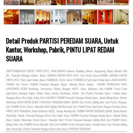
Detail Produk PARTISI PEREDAM SUARA, Untuk
Kantor, Workshop, Pabrik, PINTU LIPAT REDAM
SUARA
CARI PEMBUATAN PARTISI PINTU LIPAT.. KAMI AHLINYA Jakarta, Bandung, Bekasi, Tangeraang, Bogor, Sumatra Bali
Dll. Penyekat Ruangan Redam Suara.! BORNEO PARTISI PINTU LIPAT, Cari Partisi Geser/PABRIK BORNEO PARTISI
PINTU LIPAT, Pintu Lipat Kedap Suara, PABRIKASI Partisi Geser/ PABRIKASI Pintu Lipat Kedap Suara KAMI AHLINYA,
PABRIK Cari Partisi PABRIK Penyekat Ruangan, Rapat, Meeting Room, Kantor, PABRIK PEMBUATAN PINTU
LIPAT/PINTU GESER Workshop, Restaurant, Pabrik, Bengkel,
HOTEL
, Class, Ballroom, Cari PABRIK Partisi Pintu
Lipat/Geser Ruangan Rapat, Miting Room, Kantor, Workshop, Pabrik,, Cari Partisi Peredam Suara / Kedap Suara,
Ruangan Besar Bisa Buka Tutup, Kami AHLINYA! PABRIK Penyekat Ruangan Kedap Suara, Untuk Miting Room, Kantor,
Workshop CARI PARTISI GESER / PENYEKAT RUANGAN KEDAP SUARA. Cari Partisi Sliding Door, Cari Partisi Ruangan,
Cari PABRIK Partisi Geser / Movable Wall/ Sliding Wall Kami Jual, Cari Pabrik Pintu Panel Lipat Dengan Peredam Suara,
PINTU LIPAT RUANGAN, Untuk Ballroom,
HOTEL
, Ruang Meeting Dll. PABRIK PARTISI PEREDAM SUARA, Untuk Kantor,
Workshop, Pabrik, Penyekat Ruangan Besar Bisa Buka Tutup, PABRIK Penyekat Ruangan Kedap Suara, Untauk Miting
Room, Kantor, Workshop, Partisi Geser / Movable Wall / Partisi Penyekat Ruangan Sliding Wall, Cari PABRIK Partisi
Sliding Wall, Cari PABRIK Partisi Movable Wall, Cari PABRIK Partisi Peredam Suara / Kedap Suara, Cari Partiasi Sliding
Door, Workshop, Pabrik, Penyekat Ruangan Besar Bisa Geser, PENYEKAT RUANGAN