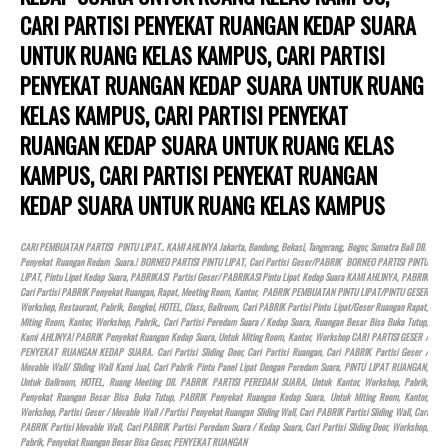
CARI PARTISI PENYEKAT RUANGAN KEDAP SUARA
UNTUK RUANG KELAS KAMPUS, CARI PARTISI
PENYEKAT RUANGAN KEDAP SUARA UNTUK RUANG
KELAS KAMPUS, CARI PARTISI PENYEKAT
RUANGAN KEDAP SUARA UNTUK RUANG KELAS
KAMPUS, CARI PARTISI PENYEKAT RUANGAN
KEDAP SUARA UNTUK RUANG KELAS KAMPUS
CARI PEMBUATAN PARTISI PINTU LIPAT.. KAMI AHLINYA Jakarta, Bandung, Bekasi, Tangerang, Bogor, Sumatra Bali Dll.
Penyekat Ruangan Redam Suara.! BORNEO PARTISI PINTU LIPAT, Cari Partisi Geser/PABRIK BORNEO PARTISI PINTU
LIPAT, Pintu Lipat Kedap Suara, PABRIKASI Partisi Geser/ PABRIKASI Pintu Lipat Kedap Suara KAMI AHLINYA, PABRIK
Cari Partisi PABRIK Penyekat Ruangan, Rapat, Meeting Room, Kantor, PABRIK PEMBUATAN PINTU LIPAT/PINTU GESER
Workshop, Restaurant, Pabrik, Bengkel,
HOTEL
, Class, Ballroom, Cari PABRIK Partisi Pintu Lipat/Geser Ruangan Rapat,
Miting Room, Kantor, Workshop, Pabrik,, Cari Partisi Peredam Suara / Kedap Suara, Ruangan Besar Bisa Buka Tutup,
Kami AHLINYA! PABRIK Penyekat Ruangan Kedap Suara, Untuk Miting Room, Kantor, Workshop CARI PARTISI GESER /
PENYEKAT RUANGAN KEDAP SUARA. Cari Partisi Sliding Door, Cari Partisi Ruangan, Cari PABRIK Partisi Geser /
Movable Wall/ Sliding Wall Kami Jual, Cari Pabrik Pintu Panel Lipat Dengan Peredam Suara, PINTU LIPAT RUANGAN,
Untuk Ballroom,
HOTEL
, Ruang Meeting Dll. PABRIK PARTISI PEREDAM SUARA, Untuk Kantor, Workshop, Pabrik,
Penyekat Ruangan Besar Bisa Buka Tutup, PABRIK Penyekat Ruangan Kedap Suara, Untuk Miting Room, Kantor,
Workshop, Partisi Geser / Movable Wall / Partisi Penyekat Ruangan Sliding Wall, Cari PABRIK Partisi Sliding Wall, Cari
PABRIK Partisi Movable Wall, Cari PABRIK Partisi Peredam Suara / Kedap Suara, Cari Partisi Sliding Door, Workshop,
Pabrik, Penyekat Ruangan Besar Bisa Geser, PENYEKAT RUANGAN