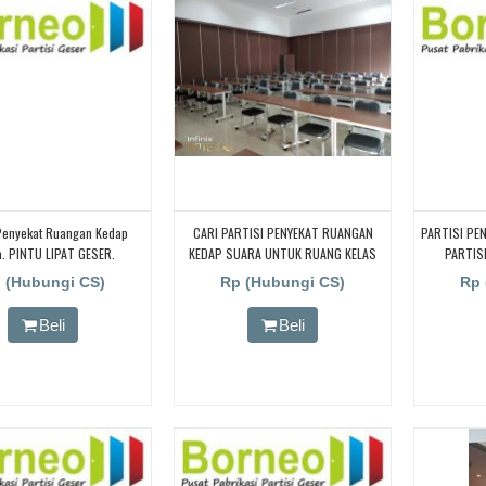
 Penyekat Ruangan Kedap
CARI PARTISI PENYEKAT RUANGAN
PARTISI PEN
. PINTU LIPAT GESER.
KEDAP SUARA UNTUK RUANG KELAS
PARTIS
KAMPUS, CARI PARTISI PENYEKAT
 (Hubungi CS)
Rp (Hubungi CS)
Rp 
RUANGAN KEDAP SUARA UNTUK
RUANG KELAS KAMPUS, CARI PARTISI
Beli
Beli
PENYEKAT RUANGAN KEDAP SUARA
UNTUK RUANG KELAS KAMPUS, CARI
PARTISI PENYEKAT RUANGAN KEDAP
SUARA UNTUK RUANG KELAS KAMPUS,
CARI PARTISI PENYEKAT RUANGAN
KEDAP SUARA UNTUK RUANG KELAS
KAMPUS