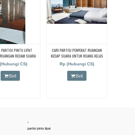
 PARTISI PINTU LIPAT
CARI PARTISI PENYEKAT RUANGAN
 RUANGAN REDAM SUARA
KEDAP SUARA UNTUK RUANG KELAS
K, OFFICE, DAN MINI HALL
KAMPUS, CARI PARTISI PENYEKAT
(Hubungi CS)
Rp (Hubungi CS)
RUANGAN KEDAP SUARA UNTUK
RUANG KELAS KAMPUS, CARI PARTISI
Beli
Beli
PENYEKAT RUANGAN KEDAP SUARA
UNTUK RUANG KELAS KAMPUS, CARI
PARTISI PENYEKAT RUANGAN KEDAP
SUARA UNTUK RUANG KELAS KAMPUS,
CARI PARTISI PENYEKAT RUANGAN
KEDAP SUARA UNTUK RUANG KELAS
KAMPUS
.
partisi pintu lipat