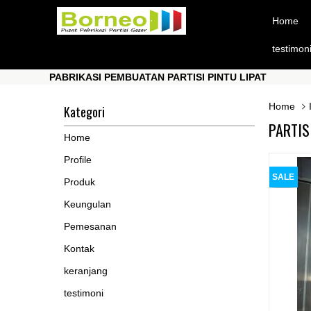
Home
testimon
PABRIKASI PEMBUATAN PARTISI PINTU LIPAT
P
PABRIKASI PEMBUATAN PARTISI PINTU LIPAT
P
Home
Kategori
PARTIS
Home
Profile
SALE
Produk
Keungulan
Pemesanan
Kontak
keranjang
testimoni