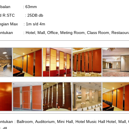
tebalan : 63mm
d R.STC : 25DB db
ingian Max : 1m s/d 4m
ntukan : Hotel, Mall, Office, Meting Room, Class Room, Restaourant,
ntukan : Ballroom, Auditorium, Mini Hall, Hotel Music Hall Hotel, Mal
, dll