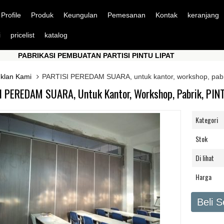
Profile
Produk
Keungulan
Pemesanan
Kontak
keranjang
i
pricelist
katalog
ABRIKASI PEMBUATAN PARTISI PINTU LIPAT
PABRIK
ABRIKASI PEMBUATAN PARTISI PINTU LIPAT
PABRIK
Iklan Kami
PARTISI PEREDAM SUARA, untuk kantor, workshop, pa
I PEREDAM SUARA, Untuk Kantor, Workshop, Pabrik, PI
Kategori
Stok
Di lihat
Harga
Beli 