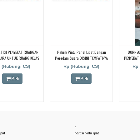
RTISI PENYEKAT RUANGAN
Pabrik Pintu Panel Lipat Dengan
BORNEO
UARA UNTUK RUANG KELAS
Peredam Suara DISINI TEMPATNYA
PENYEKAT
 CARI PARTISI PENYEKAT
UNTUK BUTI
 (Hubungi CS)
Rp (Hubungi CS)
Rp 
N KEDAP SUARA UNTUK
AS KAMPUS, CARI PARTISI
Beli
Beli
T RUANGAN KEDAP SUARA
ANG KELAS KAMPUS, CARI
PENYEKAT RUANGAN KEDAP
TUK RUANG KELAS KAMPUS,
RTISI PENYEKAT RUANGAN
UARA UNTUK RUANG KELAS
KAMPUS
.
ipat
partisi pintu lipat