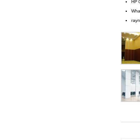
HP 
Wha
ray