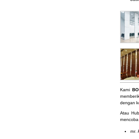
Kami
BO
memberik
dengan k
Atau Hu
mencoba 
mr.