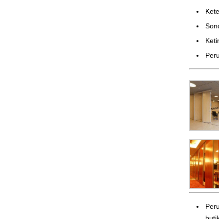
Ke
Son
Ket
Peru
Peru
butik