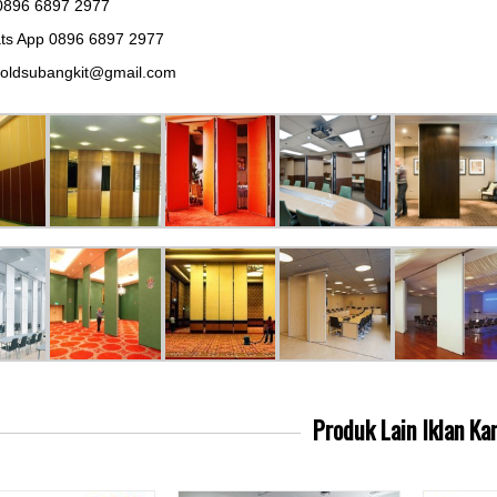
0896 6897 2977
ts App 0896 6897 2977
noldsubangkit@gmail.com
Produk Lain
Iklan Ka