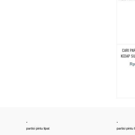
CARI PA
KEDAP S
KAMPUS,
Rp
RUANGA
RUANG KEL
PENYEKA
UNTUK RU
PARTISI 
SUARA UN
CARI PA
KEDAP S
.
.
partisi pintu lipat
partisi pintu l