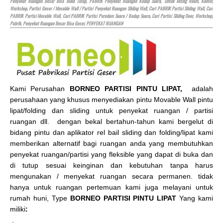
Penyekat Ruangan Besar Bisa Buka Tutup, PABRIK Penyekat Ruangan Kedap Suara, Untuk Miting Room, Kantor,
Workshop, Partisi Geser / Movable Wall / Partisi Penyekat Ruangan Sliding Wall, Cari PABRIK Partisi Sliding Wall, Cari
PABRIK Partisi Movable Wall, Cari PABRIK Partisi Peredam Suara / Kedap Suara, Cari Partisi Sliding Door, Workshop,
Pabrik, Penyekat Ruangan Besar Bisa Geser, PENYEKAT RUANGAN
Kami Perusahan
BORNEO PARTISI PINTU LIPAT,
adalah
perusahaan yang khusus menyediakan pintu Movable Wall pintu
lipat/folding dan sliding untuk penyekat ruangan / partisi
ruangan dll. dengan bekal bertahun-tahun kami bergelut di
bidang pintu dan aplikator rel bail sliding dan folding/lipat kami
memberikan alternatif bagi ruangan anda yang membutuhkan
penyekat ruangan/partisi yang fleksible yang dapat di buka dan
di tutup sesuai keinginan dan kebutuhan tanpa harus
mengunakan / menyekat ruangan secara permanen. tidak
hanya untuk ruangan pertemuan kami juga melayani untuk
rumah huni, Type
BORNEO PARTISI PINTU LIPAT
Yang kami
miliki
:
.