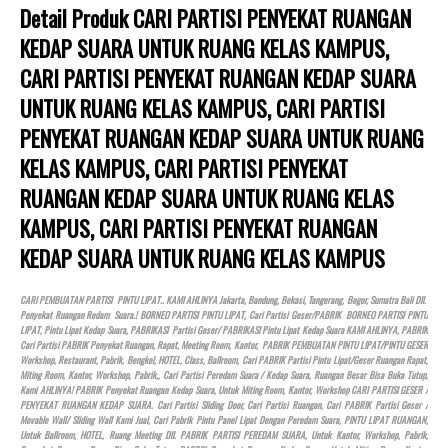
Detail Produk CARI PARTISI PENYEKAT RUANGAN
KEDAP SUARA UNTUK RUANG KELAS KAMPUS,
CARI PARTISI PENYEKAT RUANGAN KEDAP SUARA
UNTUK RUANG KELAS KAMPUS, CARI PARTISI
PENYEKAT RUANGAN KEDAP SUARA UNTUK RUANG
KELAS KAMPUS, CARI PARTISI PENYEKAT
RUANGAN KEDAP SUARA UNTUK RUANG KELAS
KAMPUS, CARI PARTISI PENYEKAT RUANGAN
KEDAP SUARA UNTUK RUANG KELAS KAMPUS
CARI PEMBUATAN PARTISI PINTU LIPAT.. KAMI AHLINYA Jakarta, Bandung, Bekasi, Tangerang, Bogor, Sumatra Bali Dll.
Penyekat Ruangan Redam Suara.! BORNEO PARTISI PINTU LIPAT, Cari Partisi Geser/PABRIK BORNEO PARTISI PINTU
LIPAT, Pintu Lipat Kedap Suara, PABRIKASI Partisi Geser/ PABRIKASI Pintu Lipat Kedap Suara KAMI AHLINYA, PABRIK
Cari Partisi PABRIK Penyekat Ruangan, Rapat, Meeting Room, Kantor, PABRIK PEMBUATAN PINTU LIPAT/PINTU GESER
Workshop, Restaurant, Pabrik, Bengkel,
HOTEL
, Class, Ballroom, Cari PABRIK Partisi Pintu Lipat/Geser Ruangan Rapat,
Miting Room, Kantor, Workshop, Pabrik,, Cari Partisi Peredam Suara / Kedap Suara, Ruangan Besar Bisa Buka Tutup,
Kami AHLINYA! PABRIK Penyekat Ruangan Kedap Suara, Untuk Miting Room, Kantor, Workshop CARI PARTISI GESER /
PENYEKAT RUANGAN KEDAP SUARA. Cari Partisi Sliding Door, Cari Partisi Ruangan, Cari PABRIK Partisi Geser /
Movable Wall/ Sliding Wall Kami Jual, Cari Pabrik Pintu Panel Lipat Dengan Peredam Suara, PINTU LIPAT RUANGAN,
Untuk Ballroom,
HOTEL
, Ruang Meeting Dll. PABRIK PARTISI PEREDAM SUARA, Untuk Kantor, Workshop, Pabrik,