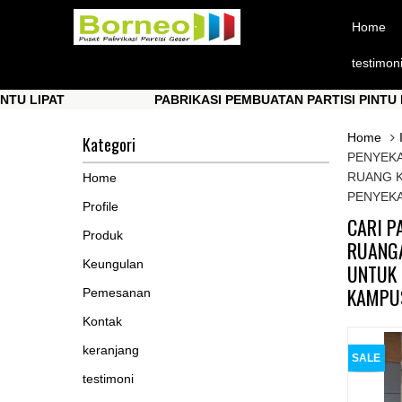
Home
testimon
PAT
PABRIKASI PEMBUATAN PARTISI PINTU LIPAT
PAT
PABRIKASI PEMBUATAN PARTISI PINTU LIPAT
Home
Kategori
PENYEKA
RUANG K
Home
PENYEKA
Profile
CARI P
Produk
RUANGA
Keungulan
UNTUK 
KAMPUS
Pemesanan
Kontak
keranjang
SALE
testimoni