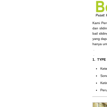
Kami Pe
dan slidi
bail slid
yang dap
hanya un
.
.
1. TYPE
Ke
Son
Ket
Peru