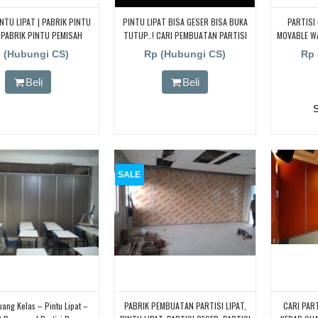
NTU LIPAT | PABRIK PINTU
PINTU LIPAT BISA GESER BISA BUKA
PARTISI
 PABRIK PINTU PEMISAH
TUTUP..! CARI PEMBUATAN PARTISI
MOVABLE WA
NGAN KEDAP SUARA
PINTU LIPAT Di JAKARTA, BANDUNG,
RUANGAN M
 (Hubungi CS)
Rp (Hubungi CS)
Rp 
BEKASI, DJOGJA, YOGYAKARTA
GESER LIPA
TANGERANG, BOGOR,. BORNEO PABRIK
Beli
Beli
PARTISI PINTU LIPAT, Pintu Lipat
Kedap Suara
SALE
uang Kelas – Pintu Lipat –
PABRIK PEMBUATAN PARTISI LIPAT,
CARI PAR