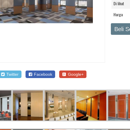
Di lihat
Harga
Beli 
Twitter
Facebook
Google+
SALE