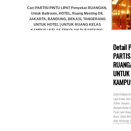
ekat RUANGAN,
Cari PARTI
Meeting Dll,
Untuk Ba
, TANGERANG
JAKARTA,
ANG KELAS
UNTUK 
i BANDUNG,
KAMPUS 
GERANG
JAK
)
Detail
PARTIS
RUANGA
Cari PARTISI PINTU LIPAT Penyekat RUANGAN,
Untuk Ballroom, HOTEL, Ruang Meeting Dll,
UNTUK 
JAKARTA, BANDUNG, BEKASI, TANGERANG
KAMPU
UNTUK HOTEL | UNTUK RUANG KELAS
KAMPUS | KELAS SEKOLAH Di BANDUNG,
JAKARTA, BEKASI, TANGERANG
CARI PEMBUATAN P
Lipat Kedap Suar
Rp (Hubungi CS)
Pabrik, Bengkel,
Ruangan Kedap Su
Panel Lipat Den
Suara, Untuk Miti
Door, Workshop, 