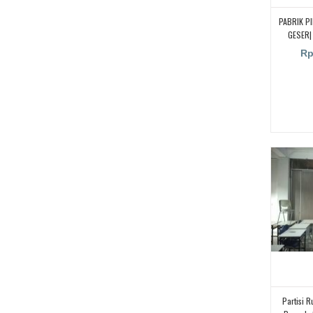
PABRIK PI
GESER|
RUA
Rp
Partisi R