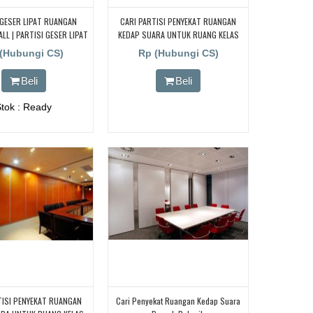
 GESER LIPAT RUANGAN
CARI PARTISI PENYEKAT RUANGAN
LL | PARTISI GESER LIPAT
KEDAP SUARA UNTUK RUANG KELAS
OVABLE WALL | PARTISI
KAMPUS, CARI PARTISI PENYEKAT
(Hubungi CS)
Rp (Hubungi CS)
T RUANGAN MOVABLE WALL
RUANGAN KEDAP SUARA UNTUK
RUANG KELAS KAMPUS, CARI PARTISI
Beli
Beli
PENYEKAT RUANGAN KEDAP SUARA
UNTUK RUANG KELAS KAMPUS, CARI
Stok : Ready
PARTISI PENYEKAT RUANGAN KEDAP
SUARA UNTUK RUANG KELAS KAMPUS
TISI PENYEKAT RUANGAN
Cari Penyekat Ruangan Kedap Suara