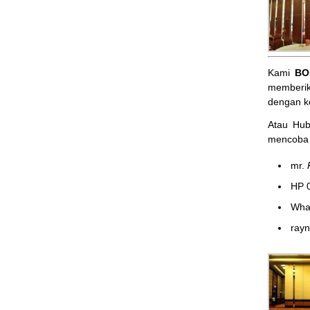
Kami
BO
memberik
dengan k
Atau Hu
mencoba 
mr.
HP 
Wha
ray