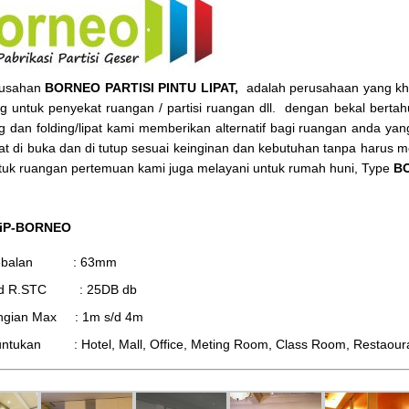
rusahan
BORNEO PARTISI PINTU LIPAT,
adalah perusahaan yang khus
ng untuk penyekat ruangan / partisi ruangan dll. dengan bekal bertahu
ing dan folding/lipat kami memberikan alternatif bagi ruangan anda y
at di buka dan di tutup sesuai keinginan dan kebutuhan tanpa harus
tuk ruangan pertemuan kami juga melayani untuk rumah huni, Type
BO
 iP-BORNEO
tebalan : 63mm
d R.STC : 25DB db
ingian Max : 1m s/d 4m
ntukan : Hotel, Mall, Office, Meting Room, Class Room, Restaourant,