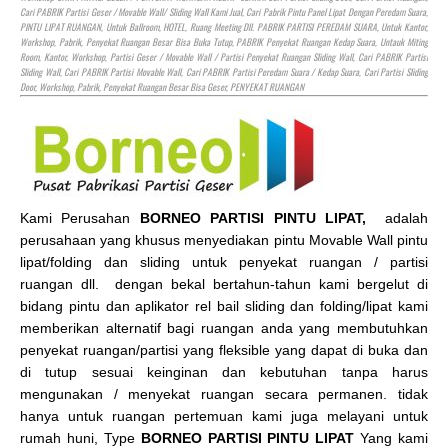
Cari PABRIK Partisi Geser / Movable Wall/ Sliding Wall Kami Jual, Cari Pabrik Pintu Panel Lipat Dengan Peredam Suara,
PINTU LIPAT RUANGAN, Untuk Ballroom,
HOTEL
, Ruang Meeting Dll. PABRIK PARTISI PEREDAM SUARA, Untuk Kantor,
Workshop, Pabrik, Penyekat Ruangan Besar Bisa Buka Tutup, PABRIK Penyekat Ruangan Kedap Suara, Untauk Miting
Room, Kantor, Workshop, Partisi Geser / Movable Wall / Partisi Penyekat Ruangan Sliding Wall, Cari PABRIK Partisi
Sliding Wall, Cari PABRIK Partisi Movable Wall, Cari PABRIK Partisi Peredam Suara / Kedap Suara, Cari Partisi Sliding
Door, Workshop, Pabrik, Penyekat Ruangan Besar Bisa Geser, PENYEKAT RUANGAN
Kami Perusahan
BORNEO PARTISI PINTU LIPAT,
adalah
perusahaan yang khusus menyediakan pintu Movable Wall pintu
lipat/folding dan sliding untuk penyekat ruangan / partisi
ruangan dll. dengan bekal bertahun-tahun kami bergelut di
bidang pintu dan aplikator rel bail sliding dan folding/lipat kami
memberikan alternatif bagi ruangan anda yang membutuhkan
penyekat ruangan/partisi yang fleksible yang dapat di buka dan
di tutup sesuai keinginan dan kebutuhan tanpa harus
mengunakan / menyekat ruangan secara permanen. tidak
hanya untuk ruangan pertemuan kami juga melayani untuk
rumah huni, Type
BORNEO PARTISI PINTU LIPAT
Yang kami