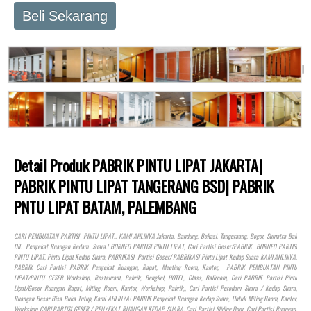
Beli Sekarang
Detail Produk PABRIK PINTU LIPAT JAKARTA|
PABRIK PINTU LIPAT TANGERANG BSD| PABRIK
PNTU LIPAT BATAM, PALEMBANG
CARI PEMBUATAN PARTISI PINTU LIPAT.. KAMI AHLINYA Jakarta, Bandung, Bekasi, Tangeraang, Bogor, Sumatra Bali
Dll. Penyekat Ruangan Redam Suara.! BORNEO PARTISI PINTU LIPAT, Cari Partisi Geser/PABRIK BORNEO PARTISI
PINTU LIPAT, Pintu Lipat Kedap Suara, PABRIKASI Partisi Geser/ PABRIKASI Pintu Lipat Kedap Suara KAMI AHLINYA,
PABRIK Cari Partisi PABRIK Penyekat Ruangan, Rapat, Meeting Room, Kantor, PABRIK PEMBUATAN PINTU
LIPAT/PINTU GESER Workshop, Restaurant, Pabrik, Bengkel,
HOTEL
, Class, Ballroom, Cari PABRIK Partisi Pintu
Lipat/Geser Ruangan Rapat, Miting Room, Kantor, Workshop, Pabrik,, Cari Partisi Peredam Suara / Kedap Suara,
Ruangan Besar Bisa Buka Tutup, Kami AHLINYA! PABRIK Penyekat Ruangan Kedap Suara, Untuk Miting Room, Kantor,
Workshop CARI PARTISI GESER / PENYEKAT RUANGAN KEDAP SUARA. Cari Partisi Sliding Door, Cari Partisi Ruangan,