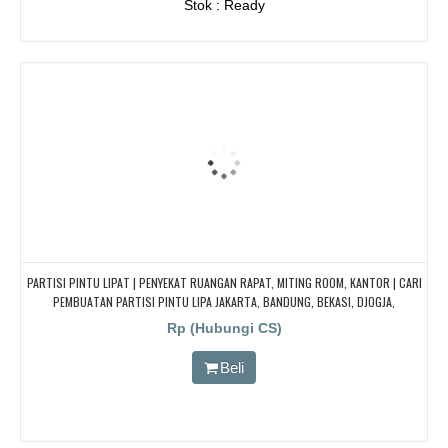
Stok : Ready
PARTISI PINTU LIPAT | PENYEKAT RUANGAN RAPAT, MITING ROOM, KANTOR | CARI
PEMBUATAN PARTISI PINTU LIPA JAKARTA, BANDUNG, BEKASI, DJOGJA,
YOGYAKARTA TANGERANG, BOGOR, Redam/kedap Suara
Rp (Hubungi CS)
Beli