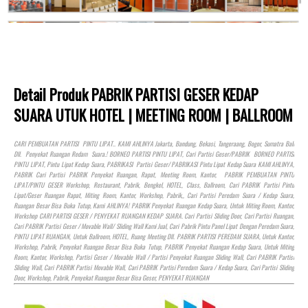
Detail Produk PABRIK PARTISI GESER KEDAP
SUARA UTUK HOTEL | MEETING ROOM | BALLROOM
CARI PEMBUATAN PARTISI PINTU LIPAT.. KAMI AHLINYA Jakarta, Bandung, Bekasi, Tangeraang, Bogor, Sumatra Bali
Dll. Penyekat Ruangan Redam Suara.! BORNEO PARTISI PINTU LIPAT, Cari Partisi Geser/PABRIK BORNEO PARTISI
PINTU LIPAT, Pintu Lipat Kedap Suara, PABRIKASI Partisi Geser/ PABRIKASI Pintu Lipat Kedap Suara KAMI AHLINYA,
PABRIK Cari Partisi PABRIK Penyekat Ruangan, Rapat, Meeting Room, Kantor, PABRIK PEMBUATAN PINTU
LIPAT/PINTU GESER Workshop, Restaurant, Pabrik, Bengkel,
HOTEL
, Class, Ballroom, Cari PABRIK Partisi Pintu
Lipat/Geser Ruangan Rapat, Miting Room, Kantor, Workshop, Pabrik,, Cari Partisi Peredam Suara / Kedap Suara,
Ruangan Besar Bisa Buka Tutup, Kami AHLINYA! PABRIK Penyekat Ruangan Kedap Suara, Untuk Miting Room, Kantor,
Workshop CARI PARTISI GESER / PENYEKAT RUANGAN KEDAP SUARA. Cari Partisi Sliding Door, Cari Partisi Ruangan,
Cari PABRIK Partisi Geser / Movable Wall/ Sliding Wall Kami Jual, Cari Pabrik Pintu Panel Lipat Dengan Peredam Suara,
PINTU LIPAT RUANGAN, Untuk Ballroom,
HOTEL
, Ruang Meeting Dll. PABRIK PARTISI PEREDAM SUARA, Untuk Kantor,
Workshop, Pabrik, Penyekat Ruangan Besar Bisa Buka Tutup, PABRIK Penyekat Ruangan Kedap Suara, Untuk Miting
Room, Kantor, Workshop, Partisi Geser / Movable Wall / Partisi Penyekat Ruangan Sliding Wall, Cari PABRIK Partisi
Sliding Wall, Cari PABRIK Partisi Movable Wall, Cari PABRIK Partisi Peredam Suara / Kedap Suara, Cari Partisi Sliding
Door, Workshop, Pabrik, Penyekat Ruangan Besar Bisa Geser, PENYEKAT RUANGAN