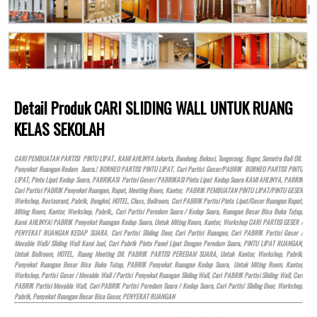
Detail Produk CARI SLIDING WALL UNTUK RUANG
KELAS SEKOLAH
CARI PEMBUATAN PARTISI PINTU LIPAT.. KAMI AHLINYA Jakarta, Bandung, Bekasi, Tangerang, Bogor, Sumatra Bali Dll.
Penyekat Ruangan Redam Suara.! BORNEO PARTISI PINTU LIPAT, Cari Partisi Geser/PABRIK BORNEO PARTISI PINTU
LIPAT, Pintu Lipat Kedap Suara, PABRIKASI Partisi Geser/ PABRIKASI Pintu Lipat Kedap Suara KAMI AHLINYA, PABRIK
Cari Partisi PABRIK Penyekat Ruangan, Rapat, Meeting Room, Kantor, PABRIK PEMBUATAN PINTU LIPAT/PINTU GESER
Workshop, Restaurant, Pabrik, Bengkel,
HOTEL
, Class, Ballroom, Cari PABRIK Partisi Pintu Lipat/Geser Ruangan Rapat,
Miting Room, Kantor, Workshop, Pabrik,, Cari Partisi Peredam Suara / Kedap Suara, Ruangan Besar Bisa Buka Tutup,
Kami AHLINYA! PABRIK Penyekat Ruangan Kedap Suara, Untuk Miting Room, Kantor, Workshop CARI PARTISI GESER /
PENYEKAT RUANGAN KEDAP SUARA. Cari Partisi Sliding Door, Cari Partisi Ruangan, Cari PABRIK Partisi Geser /
Movable Wall/ Sliding Wall Kami Jual, Cari Pabrik Pintu Panel Lipat Dengan Peredam Suara, PINTU LIPAT RUANGAN,
Untuk Ballroom,
HOTEL
, Ruang Meeting Dll. PABRIK PARTISI PEREDAM SUARA, Untuk Kantor, Workshop, Pabrik,
Penyekat Ruangan Besar Bisa Buka Tutup, PABRIK Penyekat Ruangan Kedap Suara, Untuk Miting Room, Kantor,
Workshop, Partisi Geser / Movable Wall / Partisi Penyekat Ruangan Sliding Wall, Cari PABRIK Partisi Sliding Wall, Cari
PABRIK Partisi Movable Wall, Cari PABRIK Partisi Peredam Suara / Kedap Suara, Cari Partisi Sliding Door, Workshop,
Pabrik, Penyekat Ruangan Besar Bisa Geser, PENYEKAT RUANGAN