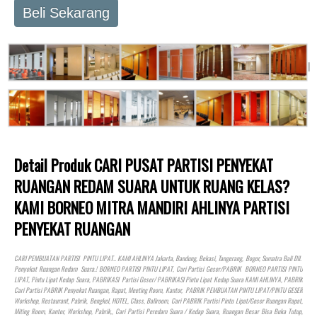
Beli Sekarang
Detail Produk CARI PUSAT PARTISI PENYEKAT
RUANGAN REDAM SUARA UNTUK RUANG KELAS?
KAMI BORNEO MITRA MANDIRI AHLINYA PARTISI
PENYEKAT RUANGAN
CARI PEMBUATAN PARTISI PINTU LIPAT.. KAMI AHLINYA Jakarta, Bandung, Bekasi, Tangerang, Bogor, Sumatra Bali Dll.
Penyekat Ruangan Redam Suara.! BORNEO PARTISI PINTU LIPAT, Cari Partisi Geser/PABRIK BORNEO PARTISI PINTU
LIPAT, Pintu Lipat Kedap Suara, PABRIKASI Partisi Geser/ PABRIKASI Pintu Lipat Kedap Suara KAMI AHLINYA, PABRIK
Cari Partisi PABRIK Penyekat Ruangan, Rapat, Meeting Room, Kantor, PABRIK PEMBUATAN PINTU LIPAT/PINTU GESER
Workshop, Restaurant, Pabrik, Bengkel,
HOTEL
, Class, Ballroom, Cari PABRIK Partisi Pintu Lipat/Geser Ruangan Rapat,
Miting Room, Kantor, Workshop, Pabrik,, Cari Partisi Peredam Suara / Kedap Suara, Ruangan Besar Bisa Buka Tutup,