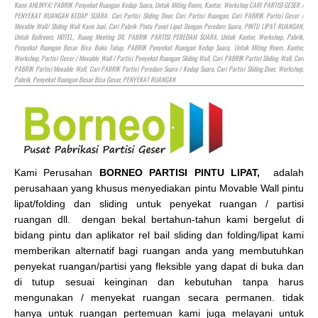
Kami AHLINYA! PABRIK Penyekat Ruangan Kedap Suara, Untuk Miting Room, Kantor, Workshop CARI PARTISI GESER /
PENYEKAT RUANGAN KEDAP SUARA. Cari Partisi Sliding Door, Cari Partisi Ruangan, Cari PABRIK Partisi Geser /
Movable Wall/ Sliding Wall Kami Jual, Cari Pabrik Pintu Panel Lipat Dengan Peredam Suara, PINTU LIPAT RUANGAN,
Untuk Ballroom,
HOTEL
, Ruang Meeting Dll. PABRIK PARTISI PEREDAM SUARA, Untuk Kantor, Workshop, Pabrik,
Penyekat Ruangan Besar Bisa Buka Tutup, PABRIK Penyekat Ruangan Kedap Suara, Untuk Miting Room, Kantor,
Workshop, Partisi Geser / Movable Wall / Partisi Penyekat Ruangan Sliding Wall, Cari PABRIK Partisi Sliding Wall, Cari
PABRIK Partisi Movable Wall, Cari PABRIK Partisi Peredam Suara / Kedap Suara, Cari Partisi Sliding Door, Workshop,
Pabrik, Penyekat Ruangan Besar Bisa Geser, PENYEKAT RUANGAN
Kami Perusahan
BORNEO PARTISI PINTU LIPAT,
adalah
perusahaan yang khusus menyediakan pintu Movable Wall pintu
lipat/folding dan sliding untuk penyekat ruangan / partisi
ruangan dll. dengan bekal bertahun-tahun kami bergelut di
bidang pintu dan aplikator rel bail sliding dan folding/lipat kami
memberikan alternatif bagi ruangan anda yang membutuhkan
penyekat ruangan/partisi yang fleksible yang dapat di buka dan
di tutup sesuai keinginan dan kebutuhan tanpa harus
mengunakan / menyekat ruangan secara permanen. tidak
hanya untuk ruangan pertemuan kami juga melayani untuk