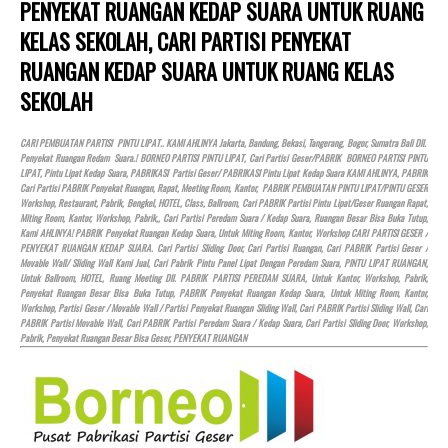
PENYEKAT RUANGAN KEDAP SUARA UNTUK RUANG
KELAS SEKOLAH, CARI PARTISI PENYEKAT
RUANGAN KEDAP SUARA UNTUK RUANG KELAS
SEKOLAH
CARI PEMBUATAN PARTISI PINTU LIPAT.. KAMI AHLINYA Jakarta, Bandung, Bekasi, Tangerang, Bogor, Sumatra Bali Dll.
Penyekat Ruangan Redam Suara.! BORNEO PARTISI PINTU LIPAT, Cari Partisi Geser/PABRIK BORNEO PARTISI PINTU
LIPAT, Pintu Lipat Kedap Suara, PABRIKASI Partisi Geser/ PABRIKASI Pintu Lipat Kedap Suara KAMI AHLINYA, PABRIK
Cari Partisi PABRIK Penyekat Ruangan, Rapat, Meeting Room, Kantor, PABRIK PEMBUATAN PINTU LIPAT/PINTU GESER
Workshop, Restaurant, Pabrik, Bengkel,
HOTEL
, Class, Ballroom, Cari PABRIK Partisi Pintu Lipat/Geser Ruangan Rapat,
Miting Room, Kantor, Workshop, Pabrik,, Cari Partisi Peredam Suara / Kedap Suara, Ruangan Besar Bisa Buka Tutup,
Kami AHLINYA! PABRIK Penyekat Ruangan Kedap Suara, Untuk Miting Room, Kantor, Workshop CARI PARTISI GESER /
PENYEKAT RUANGAN KEDAP SUARA. Cari Partisi Sliding Door, Cari Partisi Ruangan, Cari PABRIK Partisi Geser /
Movable Wall/ Sliding Wall Kami Jual, Cari Pabrik Pintu Panel Lipat Dengan Peredam Suara, PINTU LIPAT RUANGAN,
Untuk Ballroom,
HOTEL
, Ruang Meeting Dll. PABRIK PARTISI PEREDAM SUARA, Untuk Kantor, Workshop, Pabrik,
Penyekat Ruangan Besar Bisa Buka Tutup, PABRIK Penyekat Ruangan Kedap Suara, Untuk Miting Room, Kantor,
Workshop, Partisi Geser / Movable Wall / Partisi Penyekat Ruangan Sliding Wall, Cari PABRIK Partisi Sliding Wall, Cari
PABRIK Partisi Movable Wall, Cari PABRIK Partisi Peredam Suara / Kedap Suara, Cari Partisi Sliding Door, Workshop,
Pabrik, Penyekat Ruangan Besar Bisa Geser, PENYEKAT RUANGAN