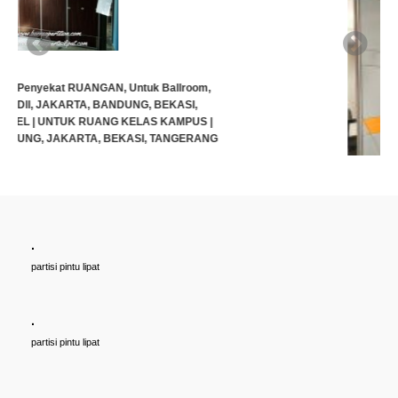
.
Cari PARTISI PINTU LIPAT Penyekat RUANGAN, Untuk Ballroom,
partisi pintu lipat
HOTEL, Ruang Meeting Dll, JAKARTA, BANDUNG, BEKASI,
TANGERANG UNTUK HOTEL | UNTUK RUANG KELAS KAMPUS |
KELAS SEKOLAH Di BANDUNG, JAKARTA, BEKASI, TANGERANG
.
Rp (Hubungi CS)
partisi pintu lipat
.