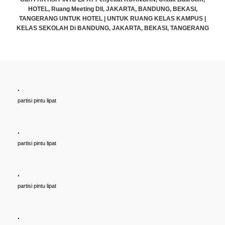
Cari PARTISI PINTU LIPAT Penyekat RUANGAN, U
ANDUNG, BEKASI,
HOTEL, Ruang Meeting Dll, JAKARTA, BANDU
G KELAS KAMPUS |
TANGERANG UNTUK HOTEL | UNTUK RUANG KE
BEKASI, TANGERANG
KELAS SEKOLAH Di BANDUNG, JAKARTA, BEKA
Rp (Hubungi CS)
.
partisi pintu lipat
.
partisi pintu lipat
.
partisi pintu lipat
.