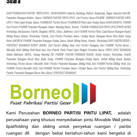
Suara
CARI PEMBUATAN PARTISI PINTU LIPAT.. KAMI AHLINYA Jakarta, Bandung, Bekasi, Tangerang, Bogor, Sumatra Bali Dll.
Penyekat Ruangan Redam Suara.! BORNEO PARTISI PINTU LIPAT, Cari Partisi Geser/PABRIK BORNEO PARTISI PINTU
LIPAT, Pintu Lipat Kedap Suara, PABRIKASI Partisi Geser/ PABRIKASI Pintu Lipat Kedap Suara KAMI AHLINYA, PABRIK
Cari Partisi PABRIK Penyekat Ruangan, Rapat, Meeting Room, Kantor, PABRIK PEMBUATAN PINTU LIPAT/PINTU GESER
Workshop, Restaurant, Pabrik, Bengkel,
HOTEL
, Class, Ballroom, Cari PABRIK Partisi Pintu Lipat/Geser Ruangan Rapat,
Miting Room, Kantor, Workshop, Pabrik,, Cari Partisi Peredam Suara / Kedap Suara, Ruangan Besar Bisa Buka Tutup,
Kami AHLINYA! PABRIK Penyekat Ruangan Kedap Suara, Untuk Miting Room, Kantor, Workshop CARI PARTISI GESER /
PENYEKAT RUANGAN KEDAP SUARA. Cari Partisi Sliding Door, Cari Partisi Ruangan, Cari PABRIK Partisi Geser /
Movable Wall/ Sliding Wall Kami Jual, Cari Pabrik Pintu Panel Lipat Dengan Peredam Suara, PINTU LIPAT RUANGAN,
Untuk Ballroom,
HOTEL
, Ruang Meeting Dll. PABRIK PARTISI PEREDAM SUARA, Untuk Kantor, Workshop, Pabrik,
Penyekat Ruangan Besar Bisa Buka Tutup, PABRIK Penyekat Ruangan Kedap Suara, Untuk Miting Room, Kantor,
Workshop, Partisi Geser / Movable Wall / Partisi Penyekat Ruangan Sliding Wall, Cari PABRIK Partisi Sliding Wall, Cari
PABRIK Partisi Movable Wall, Cari PABRIK Partisi Peredam Suara / Kedap Suara, Cari Partisi Sliding Door, Workshop,
Pabrik, Penyekat Ruangan Besar Bisa Geser, PENYEKAT RUANGAN
Kami Perusahan
BORNEO PARTISI PINTU LIPAT,
adalah
perusahaan yang khusus menyediakan pintu Movable Wall pintu
lipat/folding dan sliding untuk penyekat ruangan / partisi
ruangan dll. dengan bekal bertahun-tahun kami bergelut di