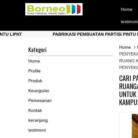
Home
testimon
PAT
PABRIKASI PEMBUATAN PARTISI PINTU LIPAT
PAT
PABRIKASI PEMBUATAN PARTISI PINTU LIPAT
Home
Kategori
PENYEKA
RUANG K
Home
PENYEKA
Profile
CARI P
Produk
RUANGA
Keungulan
UNTUK 
KAMPUS
Pemesanan
Kontak
keranjang
testimoni