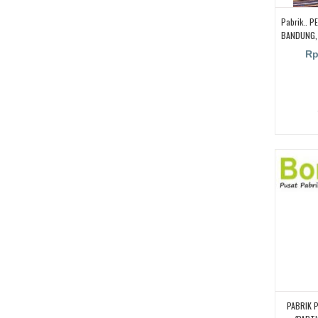
Pabrik.. 
BANDUNG,
Di BAND
Rp
K
PABRIK 