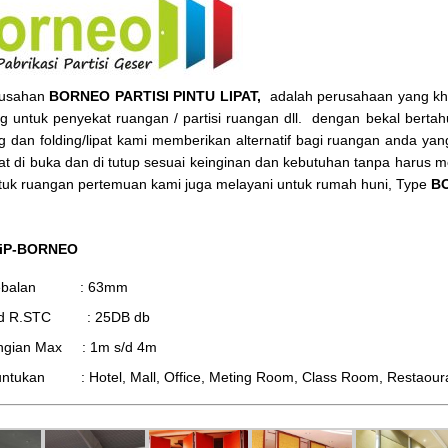
rusahan
BORNEO PARTISI PINTU LIPAT,
adalah perusahaan yang khus
ng untuk penyekat ruangan / partisi ruangan dll. dengan bekal bertahu
ing dan folding/lipat kami memberikan alternatif bagi ruangan anda y
at di buka dan di tutup sesuai keinginan dan kebutuhan tanpa harus
tuk ruangan pertemuan kami juga melayani untuk rumah huni, Type
BO
 iP-BORNEO
tebalan : 63mm
d R.STC : 25DB db
ingian Max : 1m s/d 4m
ntukan : Hotel, Mall, Office, Meting Room, Class Room, Restaourant,