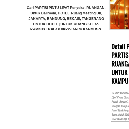
yekat RUANGAN,
Cari PARTI
 Meeting Dll,
Untuk Ba
, TANGERANG
JAKARTA
ANG KELAS
UNTUK
Di BANDUNG,
KAMPUS 
NGERANG
JAK
)
Detail
PARTIS
RUANGA
Cari PARTISI PINTU LIPAT Penyekat RUANGAN,
Untuk Ballroom, HOTEL, Ruang Meeting Dll,
UNTUK 
JAKARTA, BANDUNG, BEKASI, TANGERANG
KAMPU
UNTUK HOTEL | UNTUK RUANG KELAS
KAMPUS | KELAS SEKOLAH Di BANDUNG,
JAKARTA, BEKASI, TANGERANG
CARI PEMBUATAN P
Lipat Kedap Suar
Rp (Hubungi CS)
Pabrik, Bengkel,
Ruangan Kedap Su
Panel Lipat Den
Suara, Untuk Miti
Door, Workshop, 