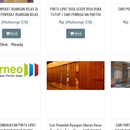
PENYEKAT RUANGAN KELAS Di
PINTU LIPAT BISA GESER BISA BUKA
CARI PE
 PENYEKAT RUANGAN KELAS
TUTUP..! CARI PEMBUATAN PARTISI
UNG, PENYEKAT RUANGAN
PINTU LIPAT Di JAKARTA, BANDUNG,
 (Hubungi CS)
Rp (Hubungi CS)
Rp 
ELAS Di BANDUNG,
BEKASI, DJOGJA, YOGYAKARTA
TANGERANG, BOGOR,. BORNEO PABRIK
Beli
Beli
PARTISI PINTU LIPAT, Pintu Lipat
Kedap Suara
Stok : Ready
PEMBAUATAN PINTU LIPAT
Cari Penyekat Ruangan Ukuran Besar
CARI PAR