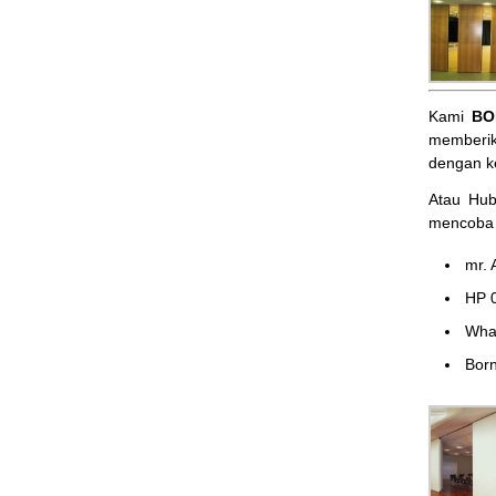
Kami
BO
memberik
dengan k
Atau Hu
mencoba 
mr. 
HP 
Wha
Born