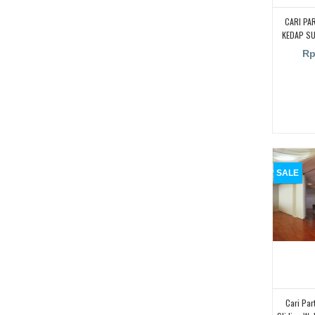
CARI PA
KEDAP S
KAMPUS,
Rp
RUANGA
RUANG KEL
PENYEKA
UNTUK RU
PARTISI 
SUARA UN
CARI PA
KEDAP S
SALE
Cari Par