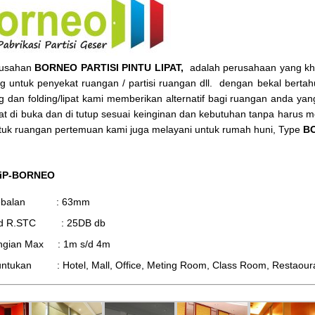
rusahan
BORNEO PARTISI PINTU LIPAT,
adalah perusahaan yang khus
ng untuk penyekat ruangan / partisi ruangan dll. dengan bekal bertahu
ing dan folding/lipat kami memberikan alternatif bagi ruangan anda y
at di buka dan di tutup sesuai keinginan dan kebutuhan tanpa harus
tuk ruangan pertemuan kami juga melayani untuk rumah huni, Type
BO
 iP-BORNEO
tebalan : 63mm
d R.STC : 25DB db
ingian Max : 1m s/d 4m
ntukan : Hotel, Mall, Office, Meting Room, Class Room, Restaourant,