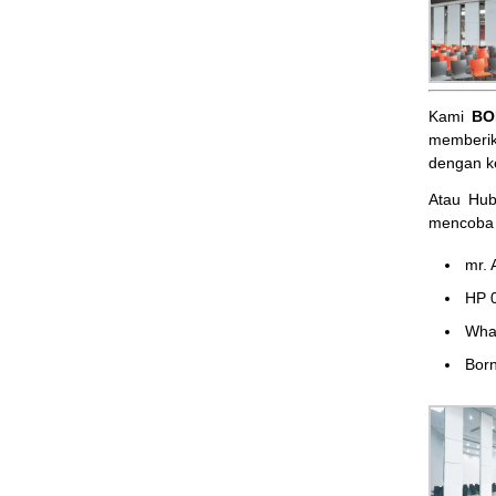
Kami
BO
memberik
dengan k
Atau Hu
mencoba 
mr. 
HP 
Wha
Born