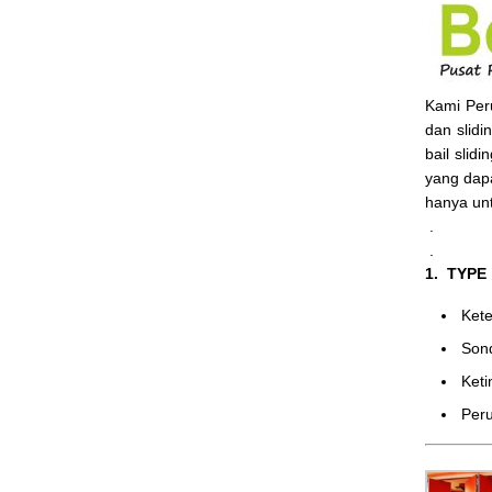
Kami Pe
dan slidi
bail slid
yang dap
hanya un
.
.
1. TYPE
Ke
Son
Ket
Peru