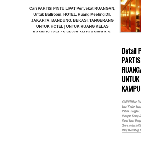
Cari PARTISI PINTU LIPAT Penyekat RUANGAN,
Cari PARTISI
Untuk Ballroom, HOTEL, Ruang Meeting Dll,
Untuk Ballr
JAKARTA, BANDUNG, BEKASI, TANGERANG
JAKARTA, 
UNTUK HOTEL | UNTUK RUANG KELAS
UNTUK H
KAMPUS | KELAS SEKOLAH Di BANDUNG,
KAMPUS | 
JAKARTA, BEKASI, TANGERANG
JAKAR
Rp (Hubungi CS)
Detail
PARTIS
RUANGA
kat RUANGAN,
eting Dll,
UNTUK 
TANGERANG
KAMPU
G KELAS
 BANDUNG,
ERANG
CARI PEMBUATAN P
Lipat Kedap Suar
Pabrik, Bengkel,
Ruangan Kedap Su
Panel Lipat Den
Suara, Untuk Miti
Door, Workshop, 