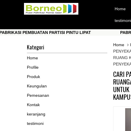
Home
testimon
ASI PEMBUATAN PARTISI PINTU LIPAT
PABRIKASI P
ASI PEMBUATAN PARTISI PINTU LIPAT
PABRIKASI P
Home
Kategori
PENYEKA
RUANG K
Home
PENYEKA
Profile
CARI P
Produk
RUANGA
Keungulan
UNTUK 
KAMPUS
Pemesanan
Kontak
keranjang
testimoni