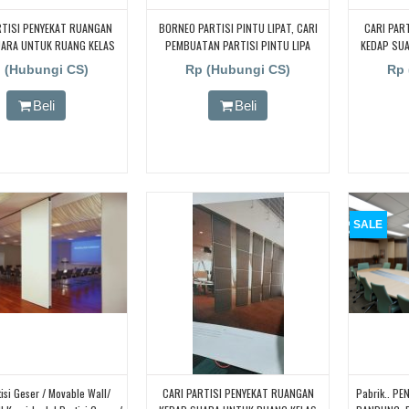
RTISI PENYEKAT RUANGAN
BORNEO PARTISI PINTU LIPAT, CARI
CARI PAR
UARA UNTUK RUANG KELAS
PEMBUATAN PARTISI PINTU LIPA
KEDAP SU
 CARI PARTISI PENYEKAT
JAKARTA, BANDUNG, BEKASI, DJOGJA,
KAMPUS, 
 (Hubungi CS)
Rp (Hubungi CS)
Rp 
N KEDAP SUARA UNTUK
YOGYAKARTA TANGERANG, BOGOR,
RUANGA
AS KAMPUS, CARI PARTISI
Redam/kedap Suara
RUANG KELA
Beli
Beli
T RUANGAN KEDAP SUARA
PENYEKAT
ANG KELAS KAMPUS, CARI
UNTUK RUA
PENYEKAT RUANGAN KEDAP
PARTISI P
TUK RUANG KELAS KAMPUS,
SUARA UNT
RTISI PENYEKAT RUANGAN
CARI PAR
UARA UNTUK RUANG KELAS
KEDAP SU
KAMPUS
SALE
tisi Geser / Movable Wall/
CARI PARTISI PENYEKAT RUANGAN
Pabrik.. P