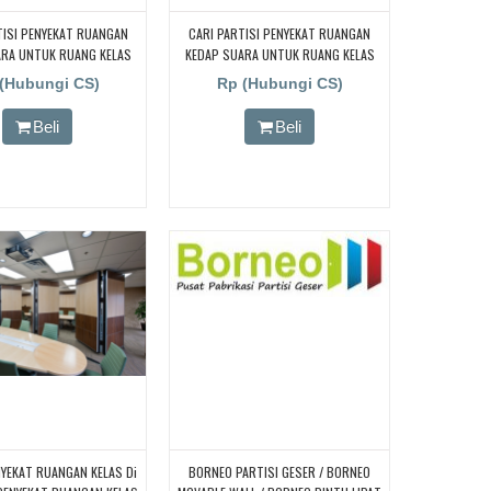
TISI PENYEKAT RUANGAN
CARI PARTISI PENYEKAT RUANGAN
ARA UNTUK RUANG KELAS
KEDAP SUARA UNTUK RUANG KELAS
CARI PARTISI PENYEKAT
KAMPUS, CARI PARTISI PENYEKAT
(Hubungi CS)
Rp (Hubungi CS)
N KEDAP SUARA UNTUK
RUANGAN KEDAP SUARA UNTUK
S KAMPUS, CARI PARTISI
RUANG KELAS KAMPUS, CARI PARTISI
Beli
Beli
 RUANGAN KEDAP SUARA
PENYEKAT RUANGAN KEDAP SUARA
NG KELAS KAMPUS, CARI
UNTUK RUANG KELAS KAMPUS, CARI
ENYEKAT RUANGAN KEDAP
PARTISI PENYEKAT RUANGAN KEDAP
UK RUANG KELAS KAMPUS,
SUARA UNTUK RUANG KELAS KAMPUS,
TISI PENYEKAT RUANGAN
CARI PARTISI PENYEKAT RUANGAN
ARA UNTUK RUANG KELAS
KEDAP SUARA UNTUK RUANG KELAS
KAMPUS
KAMPUS
ENYEKAT RUANGAN KELAS Di
BORNEO PARTISI GESER / BORNEO