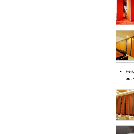
Peru
butik