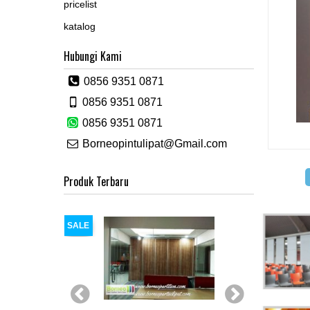
pricelist
katalog
Hubungi Kami
0856 9351 0871
0856 9351 0871
0856 9351 0871
Borneopintulipat@Gmail.com
Produk Terbaru
SALE
SALE