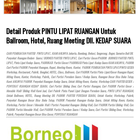
Detail Produk PINTU LIPAT RUANGAN Untuk
Ballroom, Hotel, Ruang Meeting Dll. KEDAP SUARA
CARI PEMBUATAN PARTISI PINTU LIPAT.. KAMI AHLINYA Jakarta, Bandung, Bekasi, Tangerang, Bogor, Sumatra Bali Dll.
Penyekat Ruangan Redam Suara.! BORNEO PARTISI PINTU LIPAT, Cari Partisi Geser/PABRIK BORNEO PARTISI PINTU
LIPAT, Pintu Lipat Kedap Suara, PABRIKASI Partisi Geser/ PABRIKASI Pintu Lipat Kedap Suara KAMI AHLINYA, PABRIK
Cari Partisi PABRIK Penyekat Ruangan, Rapat, Meeting Room, Kantor, PABRIK PEMBUATAN PINTU LIPAT/PINTU GESER
Workshop, Restaurant, Pabrik, Bengkel,
HOTEL
, Class, Ballroom, Cari PABRIK Partisi Pintu Lipat/Geser Ruangan Rapat,
Miting Room, Kantor, Workshop, Pabrik,, Cari Partisi Peredam Suara / Kedap Suara, Ruangan Besar Bisa Buka Tutup,
Kami AHLINYA! PABRIK Penyekat Ruangan Kedap Suara, Untuk Miting Room, Kantor, Workshop CARI PARTISI GESER /
PENYEKAT RUANGAN KEDAP SUARA. Cari Partisi Sliding Door, Cari Partisi Ruangan, Cari PABRIK Partisi Geser /
Movable Wall/ Sliding Wall Kami Jual, Cari Pabrik Pintu Panel Lipat Dengan Peredam Suara, PINTU LIPAT RUANGAN,
Untuk Ballroom,
HOTEL
, Ruang Meeting Dll. PABRIK PARTISI PEREDAM SUARA, Untuk Kantor, Workshop, Pabrik,
Penyekat Ruangan Besar Bisa Buka Tutup, PABRIK Penyekat Ruangan Kedap Suara, Untuk Miting Room, Kantor,
Workshop, Partisi Geser / Movable Wall / Partisi Penyekat Ruangan Sliding Wall, Cari PABRIK Partisi Sliding Wall, Cari
PABRIK Partisi Movable Wall, Cari PABRIK Partisi Peredam Suara / Kedap Suara, Cari Partisi Sliding Door, Workshop,
Pabrik, Penyekat Ruangan Besar Bisa Geser, PENYEKAT RUANGAN