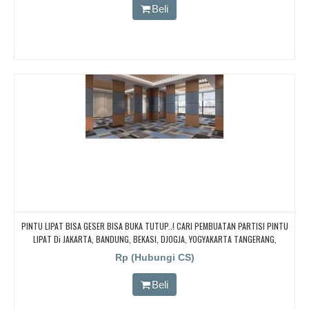
Beli
PINTU LIPAT BISA GESER BISA BUKA TUTUP..! CARI PEMBUATAN PARTISI PINTU
LIPAT Di JAKARTA, BANDUNG, BEKASI, DJOGJA, YOGYAKARTA TANGERANG,
BOGOR,. BORNEO PABRIK PARTISI PINTU LIPAT, Pintu Lipat Kedap Suara
Rp (Hubungi CS)
Beli