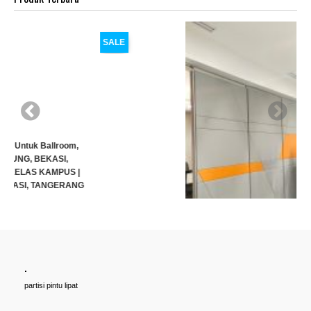
SALE
.
Cari PARTISI PINTU LIPAT Penyekat RUANGAN, Untuk Ballroom,
partisi pintu lipat
HOTEL, Ruang Meeting Dll, JAKARTA, BANDUNG, BEKASI,
TANGERANG UNTUK HOTEL | UNTUK RUANG KELAS KAMPUS |