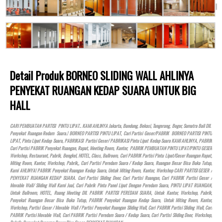
Detail Produk BORNEO SLIDING WALL AHLINYA
PENYEKAT RUANGAN KEDAP SUARA UNTUK BIG
HALL
CARI PEMBUATAN PARTISI PINTU LIPAT.. KAMI AHLINYA Jakarta, Bandung, Bekasi, Tangerang, Bogor, Sumatra Bali Dll.
Penyekat Ruangan Redam Suara.! BORNEO PARTISI PINTU LIPAT, Cari Partisi Geser/PABRIK BORNEO PARTISI PINTU
LIPAT, Pintu Lipat Kedap Suara, PABRIKASI Partisi Geser/ PABRIKASI Pintu Lipat Kedap Suara KAMI AHLINYA, PABRIK
Cari Partisi PABRIK Penyekat Ruangan, Rapat, Meeting Room, Kantor, PABRIK PEMBUATAN PINTU LIPAT/PINTU GESER
Workshop, Restaurant, Pabrik, Bengkel,
HOTEL
, Class, Ballroom, Cari PABRIK Partisi Pintu Lipat/Geser Ruangan Rapat,
Miting Room, Kantor, Workshop, Pabrik,, Cari Partisi Peredam Suara / Kedap Suara, Ruangan Besar Bisa Buka Tutup,
Kami AHLINYA! PABRIK Penyekat Ruangan Kedap Suara, Untuk Miting Room, Kantor, Workshop CARI PARTISI GESER /
PENYEKAT RUANGAN KEDAP SUARA. Cari Partisi Sliding Door, Cari Partisi Ruangan, Cari PABRIK Partisi Geser /
Movable Wall/ Sliding Wall Kami Jual, Cari Pabrik Pintu Panel Lipat Dengan Peredam Suara, PINTU LIPAT RUANGAN,
Untuk Ballroom,
HOTEL
, Ruang Meeting Dll. PABRIK PARTISI PEREDAM SUARA, Untuk Kantor, Workshop, Pabrik,
Penyekat Ruangan Besar Bisa Buka Tutup, PABRIK Penyekat Ruangan Kedap Suara, Untuk Miting Room, Kantor,
Workshop, Partisi Geser / Movable Wall / Partisi Penyekat Ruangan Sliding Wall, Cari PABRIK Partisi Sliding Wall, Cari
PABRIK Partisi Movable Wall, Cari PABRIK Partisi Peredam Suara / Kedap Suara, Cari Partisi Sliding Door, Workshop,