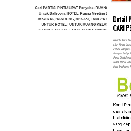
Cari PARTISI PINTU LIPAT Penyekat RUANGAN,
Cari PARTI
Untuk Ballroom, HOTEL, Ruang Meeting Dll,
Untuk Bal
Detail
JAKARTA, BANDUNG, BEKASI, TANGERANG
JAKARTA,
UNTUK HOTEL | UNTUK RUANG KELAS
CARI P
UNTUK 
KAMPUS | KELAS SEKOLAH Di BANDUNG,
KAMPUS 
JAKARTA, BEKASI, TANGERANG
JAKA
CARI PEMBUATAN P
Rp (Hubungi CS)
Lipat Kedap Suar
Pabrik, Bengkel,
Ruangan Kedap Su
Panel Lipat Den
Suara, Untuk Miti
ekat RUANGAN,
Door, Workshop, 
Meeting Dll,
, TANGERANG
ANG KELAS
i BANDUNG,
GERANG
)
Kami Pe
dan slidi
bail slid
yang dap
hanya un