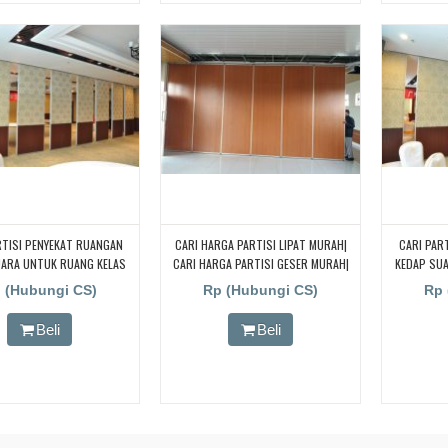
RTISI PENYEKAT RUANGAN
CARI HARGA PARTISI LIPAT MURAH|
CARI PAR
UARA UNTUK RUANG KELAS
CARI HARGA PARTISI GESER MURAH|
KEDAP SU
 CARI PARTISI PENYEKAT
JAKARTA|BANDUNG|BEKASI|TANGERANG
KAMPUS, 
 (Hubungi CS)
Rp (Hubungi CS)
Rp 
N KEDAP SUARA UNTUK
BSD| BEKASI
RUANGA
AS KAMPUS, CARI PARTISI
RUANG KELA
Beli
Beli
T RUANGAN KEDAP SUARA
PENYEKAT
ANG KELAS KAMPUS, CARI
UNTUK RUA
PENYEKAT RUANGAN KEDAP
PARTISI P
TUK RUANG KELAS KAMPUS,
SUARA UNT
RTISI PENYEKAT RUANGAN
CARI PAR
UARA UNTUK RUANG KELAS
KEDAP SU