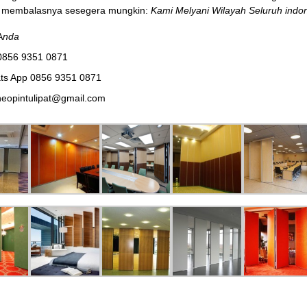
membalasnya sesegera mungkin:
Kami Melyani Wilayah Seluruh indon
A
nda
0856 9351 0871
ts App 0856 9351 0871
eopintulipat@gmail.com