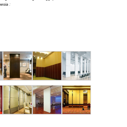
esia :