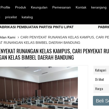
Profile
Produk
Keungulan
Pemesanan
Kontak
keranjang
i
pricelist
katalog
SI PEMBUATAN PARTISI PINTU LIPAT
PABRIKASI P
SI PEMBUATAN PARTISI PINTU LIPAT
PABRIKASI P
Iklan Kami
CARI PENYEKAT RUNANGAN KELAS KAMPUS, CARI P
T RUNANGAN KELAS BIMBEL DAERAH BANDUNG
ENYEKAT RUNANGAN KELAS KAMPUS, CARI PENYEKAT RU
AN KELAS BIMBEL DAERAH BANDUNG
Kategori
Di lihat
Harga
Beli 