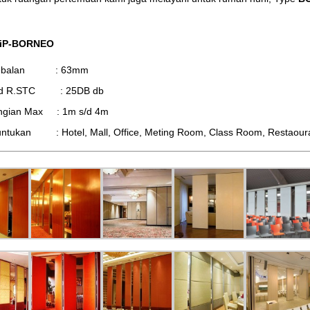
 iP-BORNEO
tebalan : 63mm
d R.STC : 25DB db
ingian Max : 1m s/d 4m
ntukan : Hotel, Mall, Office, Meting Room, Class Room, Restaourant,