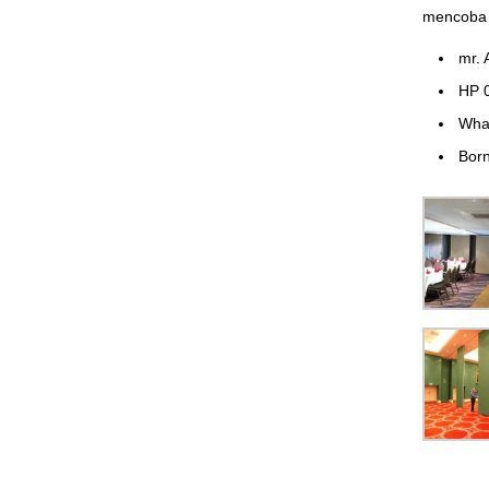
mencoba 
mr. 
HP 
Wha
Born