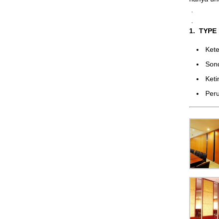
.
.
1. TYPE
Ke
Son
Ket
Peru