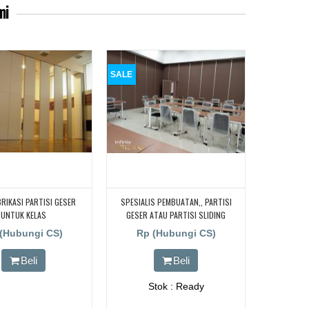
mi
SALE
BRIKASI PARTISI GESER
SPESIALIS PEMBUATAN,, PARTISI
UNTUK KELAS
GESER ATAU PARTISI SLIDING
|PENYEKAT RUANGAN|PINTU LIPAT|
(Hubungi CS)
Rp (Hubungi CS)
Beli
Beli
Stok : Ready