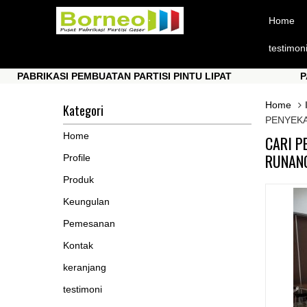
Home
testimon
RIKASI PEMBUATAN PARTISI PINTU LIPAT
PABRIKA
RIKASI PEMBUATAN PARTISI PINTU LIPAT
PABRIKA
Home
Kategori
PENYEKA
Home
CARI P
RUNANG
Profile
Produk
Keungulan
Pemesanan
Kontak
keranjang
testimoni