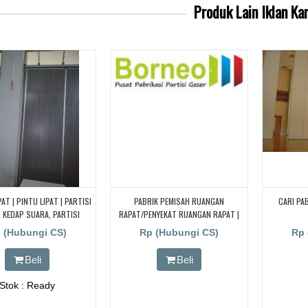
Produk Lain
Iklan Ka
PAT | PINTU LIPAT | PARTISI
PABRIK PEMISAH RUANGAN
CARI PA
| KEDAP SUARA, PARTISI
RAPAT/PENYEKAT RUANGAN RAPAT |
NYEKAT RUANGAN/PARTISI
JAKARTA| TANGERANG BSD | BANDUNG
 (Hubungi CS)
Rp (Hubungi CS)
Rp 
IPAT/PINTU LIPAT
| BEKASI| BOGOR
Beli
Beli
Stok : Ready