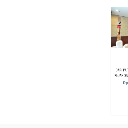
CARI PA
KEDAP S
KAMPUS,
Rp
RUANGA
RUANG KEL
PENYEKA
UNTUK RU
PARTISI 
SUARA UN
CARI PA
KEDAP S