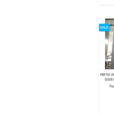
SALE
PARTISI LI
GESER 
GESER/PE
Rp
L