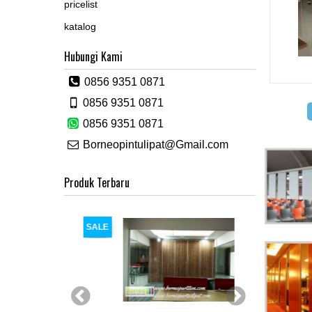
pricelist
katalog
Hubungi Kami
0856 9351 0871
0856 9351 0871
0856 9351 0871
Borneopintulipat@Gmail.com
Produk Terbaru
SALE
SALE