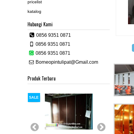
pricelist
katalog
Hubungi Kami
0856 9351 0871
0856 9351 0871
0856 9351 0871
Borneopintulipat@Gmail.com
Produk Terbaru
SALE
SALE