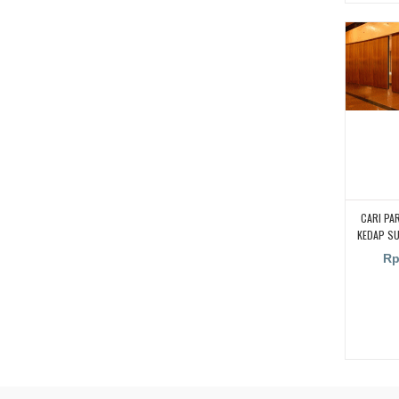
CARI PA
KEDAP S
KAMPUS,
Rp
RUANGA
RUANG KEL
PENYEKA
UNTUK RU
PARTISI 
SUARA UN
CARI PA
KEDAP S