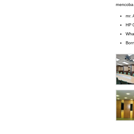
mencoba 
mr. 
HP 
Wha
Born