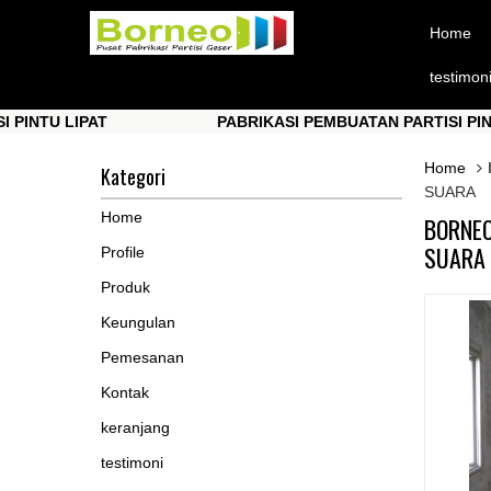
Home
testimon
 LIPAT
PABRIKASI PEMBUATAN PARTISI PINTU LIP
 LIPAT
PABRIKASI PEMBUATAN PARTISI PINTU LIP
Home
Kategori
SUARA
Home
BORNEO
SUARA
Profile
Produk
Keungulan
Pemesanan
Kontak
keranjang
testimoni