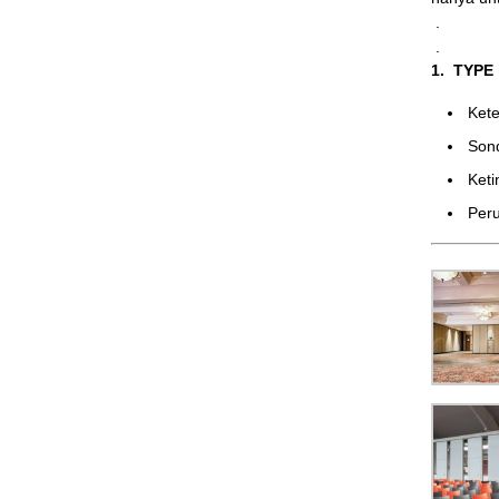
.
.
1. TYPE
Ke
Son
Ket
Peru