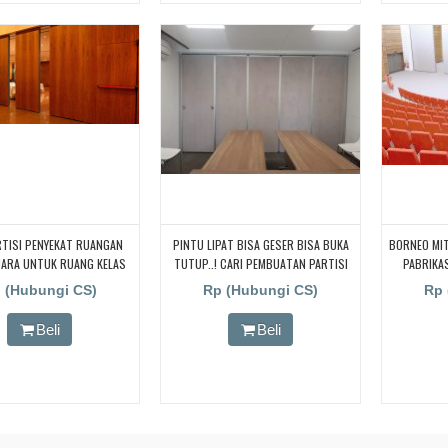
RTISI PENYEKAT RUANGAN
PINTU LIPAT BISA GESER BISA BUKA
BORNEO MIT
UARA UNTUK RUANG KELAS
TUTUP..! CARI PEMBUATAN PARTISI
PABRIKAS
 CARI PARTISI PENYEKAT
PINTU LIPAT Di JAKARTA, BANDUNG,
REDAM SU
 (Hubungi CS)
Rp (Hubungi CS)
Rp 
N KEDAP SUARA UNTUK
BEKASI, DJOGJA, YOGYAKARTA
AS KAMPUS, CARI PARTISI
TANGERANG, BOGOR,. BORNEO PABRIK
Beli
Beli
T RUANGAN KEDAP SUARA
PARTISI PINTU LIPAT, Pintu Lipat
ANG KELAS KAMPUS, CARI
Kedap Suara
PENYEKAT RUANGAN KEDAP
TUK RUANG KELAS KAMPUS,
RTISI PENYEKAT RUANGAN
UARA UNTUK RUANG KELAS