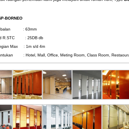
 iP-BORNEO
tebalan : 63mm
d R.STC : 25DB db
ingian Max : 1m s/d 4m
ntukan : Hotel, Mall, Office, Meting Room, Class Room, Restaourant,