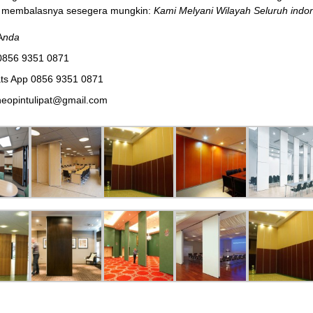
membalasnya sesegera mungkin:
Kami Melyani Wilayah Seluruh indon
A
nda
0856 9351 0871
ts App 0856 9351 0871
eopintulipat@gmail.com