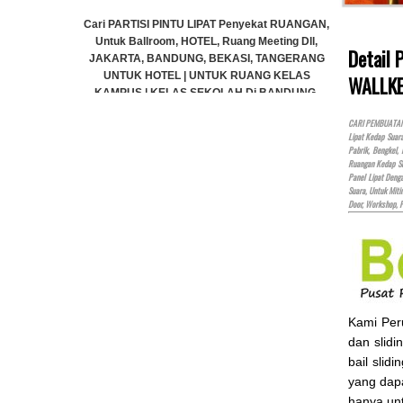
N,
Cari PARTISI PINTU LIPAT Penyekat RUANGAN,
Untuk Ballroom, HOTEL, Ruang Meeting Dll,
Detail
G
JAKARTA, BANDUNG, BEKASI, TANGERANG
UNTUK HOTEL | UNTUK RUANG KELAS
WALLK
KAMPUS | KELAS SEKOLAH Di BANDUNG,
JAKARTA, BEKASI, TANGERANG
CARI PEMBUATAN P
Rp (Hubungi CS)
Lipat Kedap Suar
Pabrik, Bengkel,
Ruangan Kedap Su
Panel Lipat Den
Suara, Untuk Miti
Cari PARTISI PINTU LIP
Door, Workshop, 
Untuk Ballroom, HOTEL
JAKARTA, BANDUNG, 
UNTUK HOTEL | UN
KAMPUS | KELAS SE
JAKARTA, BEKA
Rp (Hubu
Kami Pe
dan slidi
bail slid
yang dap
hanya un