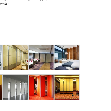
esia :