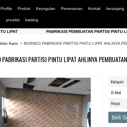
Profile
Produk
Keungulan
Pemesanan
Kontak
keranjang
i
pricelist
katalog
AT
PABRIKASI PEMBUATAN PARTISI PINTU LIPAT
AT
PABRIKASI PEMBUATAN PARTISI PINTU LIPAT
Iklan Kami
BORNEO PABRIKASI PARTISI PINTU LIPAT AHLINYA
 PABRIKASI PARTISI PINTU LIPAT AHLINYA PEMBUAT
Kategori
Di lihat
Harga
Beli 