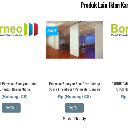
Produk Lain
Iklan Ka
SALE
si Penyekat Ruangan, Untuk
Penyekat Ruangan Bisa Geser Kedap
PABRIK PAR
, Kantor, Ruang Miting
Suara | Pembagi / Pemisah Ruangan
UTUK HO
Bisa Geser UNTUK HOTEL | UNTUK
 (Hubungi CS)
Rp (Hubungi CS)
Rp 
RUANG KELAS KAMPUS | KELAS
SEKOLAH Di BANDUNG, JAKARTA,
Beli
Beli
BEKASI, TANGERANG
Stok : Ready