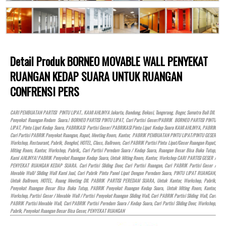
Detail Produk BORNEO MOVABLE WALL PENYEKAT
RUANGAN KEDAP SUARA UNTUK RUANGAN
CONFRENSI PERS
CARI PEMBUATAN PARTISI PINTU LIPAT.. KAMI AHLINYA Jakarta, Bandung, Bekasi, Tangerang, Bogor, Sumatra Bali Dll.
Penyekat Ruangan Redam Suara.! BORNEO PARTISI PINTU LIPAT, Cari Partisi Geser/PABRIK BORNEO PARTISI PINTU
LIPAT, Pintu Lipat Kedap Suara, PABRIKASI Partisi Geser/ PABRIKASI Pintu Lipat Kedap Suara KAMI AHLINYA, PABRIK
Cari Partisi PABRIK Penyekat Ruangan, Rapat, Meeting Room, Kantor, PABRIK PEMBUATAN PINTU LIPAT/PINTU GESER
Workshop, Restaurant, Pabrik, Bengkel,
HOTEL
, Class, Ballroom, Cari PABRIK Partisi Pintu Lipat/Geser Ruangan Rapat,
Miting Room, Kantor, Workshop, Pabrik,, Cari Partisi Peredam Suara / Kedap Suara, Ruangan Besar Bisa Buka Tutup,
Kami AHLINYA! PABRIK Penyekat Ruangan Kedap Suara, Untuk Miting Room, Kantor, Workshop CARI PARTISI GESER /
PENYEKAT RUANGAN KEDAP SUARA. Cari Partisi Sliding Door, Cari Partisi Ruangan, Cari PABRIK Partisi Geser /
Movable Wall/ Sliding Wall Kami Jual, Cari Pabrik Pintu Panel Lipat Dengan Peredam Suara, PINTU LIPAT RUANGAN,
Untuk Ballroom,
HOTEL
, Ruang Meeting Dll. PABRIK PARTISI PEREDAM SUARA, Untuk Kantor, Workshop, Pabrik,
Penyekat Ruangan Besar Bisa Buka Tutup, PABRIK Penyekat Ruangan Kedap Suara, Untuk Miting Room, Kantor,
Workshop, Partisi Geser / Movable Wall / Partisi Penyekat Ruangan Sliding Wall, Cari PABRIK Partisi Sliding Wall, Cari
PABRIK Partisi Movable Wall, Cari PABRIK Partisi Peredam Suara / Kedap Suara, Cari Partisi Sliding Door, Workshop,
Pabrik, Penyekat Ruangan Besar Bisa Geser, PENYEKAT RUANGAN