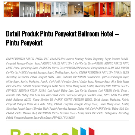
Detail Produk Pintu Penyekat Ballroom Hotel –
Pintu Penyekat
CARI PEMBUATAN PARTISI PINTU LIPAT.. KAMI AHLINYA Jakarta, Bandung, Bekasi, Tangerang, Bogor, Sumatra Bali Dll.
Penyekat Ruangan Redam Suara.! BORNEO PARTISI PINTU LIPAT, Cari Partisi Geser/PABRIK BORNEO PARTISI PINTU
LIPAT, Pintu Lipat Kedap Suara, PABRIKASI Partisi Geser/ PABRIKASI Pintu Lipat Kedap Suara KAMI AHLINYA, PABRIK
Cari Partisi PABRIK Penyekat Ruangan, Rapat, Meeting Room, Kantor, PABRIK PEMBUATAN PINTU LIPAT/PINTU GESER
Workshop, Restaurant, Pabrik, Bengkel,
HOTEL
, Class, Ballroom, Cari PABRIK Partisi Pintu Lipat/Geser Ruangan Rapat,
Miting Room, Kantor, Workshop, Pabrik,, Cari Partisi Peredam Suara / Kedap Suara, Ruangan Besar Bisa Buka Tutup,
Kami AHLINYA! PABRIK Penyekat Ruangan Kedap Suara, Untuk Miting Room, Kantor, Workshop CARI PARTISI GESER /
PENYEKAT RUANGAN KEDAP SUARA. Cari Partisi Sliding Door, Cari Partisi Ruangan, Cari PABRIK Partisi Geser /
Movable Wall/ Sliding Wall Kami Jual, Cari Pabrik Pintu Panel Lipat Dengan Peredam Suara, PINTU LIPAT RUANGAN,
Untuk Ballroom,
HOTEL
, Ruang Meeting Dll. PABRIK PARTISI PEREDAM SUARA, Untuk Kantor, Workshop, Pabrik,
Penyekat Ruangan Besar Bisa Buka Tutup, PABRIK Penyekat Ruangan Kedap Suara, Untuk Miting Room, Kantor,
Workshop, Partisi Geser / Movable Wall / Partisi Penyekat Ruangan Sliding Wall, Cari PABRIK Partisi Sliding Wall, Cari
PABRIK Partisi Movable Wall, Cari PABRIK Partisi Peredam Suara / Kedap Suara, Cari Partisi Sliding Door, Workshop,
Pabrik, Penyekat Ruangan Besar Bisa Geser, PENYEKAT RUANGAN