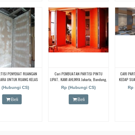
CARI PAR
KEDAP SU
KAM
RTISI PENYEKAT RUANGAN
Cari PEMBUATAN PARTISI PINTU
CARI PAR
UARA UNTUK RUANG KELAS
LIPAT.. KAMI AHLINYA Jakarta, Bandung,
KEDAP SU
 CARI PARTISI PENYEKAT
Bekasi, Tangerang, Bogor, Sumatra
KAMPUS, 
 (Hubungi CS)
Rp (Hubungi CS)
Rp 
N KEDAP SUARA UNTUK
Bali Dll. Penyekat Ruangan Redam
RUANGA
AS KAMPUS, CARI PARTISI
Suara.! BORNEO PARTISI PINTU LIPAT,
RUANG KELA
Beli
Beli
T RUANGAN KEDAP SUARA
Cari Partisi Geser/PABRIK BORNEO
PENYEKAT
ANG KELAS KAMPUS, CARI
PARTISI PINTU LIPAT,
UNTUK RUA
PENYEKAT RUANGAN KEDAP
PARTISI P
TUK RUANG KELAS KAMPUS,
SUARA UNT
RTISI PENYEKAT RUANGAN
CARI PAR
UARA UNTUK RUANG KELAS
KEDAP SU