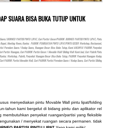
EDAP SUARA BISA BUKA TUTUP UNTUK
Suara.! BORNEO PARTISI PINTU LIPAT, Cari Partisi Geser/PABRIK BORNEO PARTISI PINTU LIPAT, Pintu
n, Rapat, Meeting Room, Kantor, PABRIK PEMBUATAN PINTU LIPAT/PINTU GESER Workshop, Restaurant,
 Partisi Peredam Suara / Kedap Suara, Ruangan Besar Bisa Buka Tutup, Kami AHLINYA! PABRIK Penyekat
artisi Ruangan, Cari PABRIK Partisi Geser / Movable Wall/ Sliding Wall Kami Jual, Cari Pabrik Pintu
Kantor, Workshop, Pabrik, Penyekat Ruangan Besar Bisa Buka Tutup, PABRIK Penyekat Ruangan Kedap
 Cari PABRIK Partisi Movable Wall, Cari PABRIK Partisi Peredam Suara / Kedap Suara, Cari Partisi Sliding
us menyediakan pintu Movable Wall pintu lipat/folding
n-tahun kami bergelut di bidang pintu dan aplikator rel
ang membutuhkan penyekat ruangan/partisi yang fleksible
 mengunakan / menyekat ruangan secara permanen. tidak
RNEO PARTISI PINTU LIPAT
Yang kami miliki
: