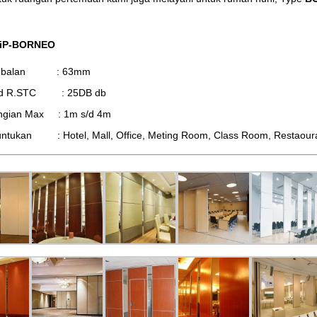
 iP-BORNEO
tebalan : 63mm
d R.STC : 25DB db
ingian Max : 1m s/d 4m
ntukan : Hotel, Mall, Office, Meting Room, Class Room, Restaourant,