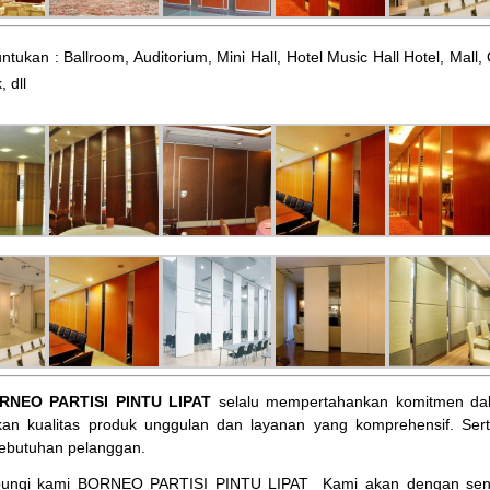
ntukan : Ballroom, Auditorium, Mini Hall, Hotel Music Hall Hotel, Mal
, dll
RNEO PARTISI PINTU LIPAT
selalu mempertahankan komitmen dal
an kualitas produk unggulan dan layanan yang komprehensif. Ser
ebutuhan pelanggan.
bungi kami BORNEO PARTISI PINTU LIPAT
Kami akan dengan sena