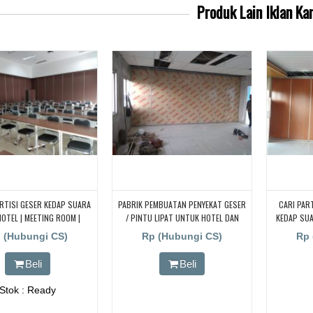
Produk Lain
Iklan Ka
RTISI GESER KEDAP SUARA
PABRIK PEMBUATAN PENYEKAT GESER
CARI PAR
OTEL | MEETING ROOM |
/ PINTU LIPAT UNTUK HOTEL DAN
KEDAP SU
BALLROOM
CAFFE DAERAH LOMBOK
KAMPUS, 
 (Hubungi CS)
Rp (Hubungi CS)
Rp 
RUANGA
RUANG KELA
Beli
Beli
PENYEKAT
UNTUK RUA
Stok : Ready
PARTISI P
SUARA UNT