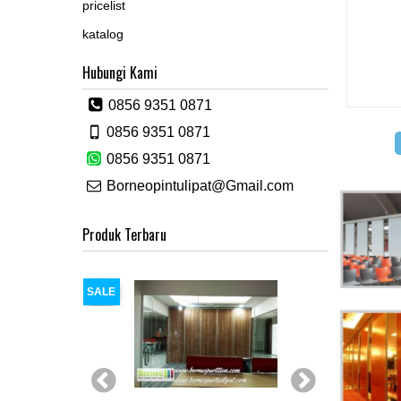
pricelist
katalog
Hubungi Kami
0856 9351 0871
0856 9351 0871
0856 9351 0871
Borneopintulipat@Gmail.com
Produk Terbaru
SALE