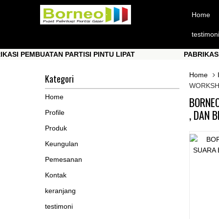
Home
testimon
EMBUATAN PARTISI PINTU LIPAT
PABRIKASI PEMBU
EMBUATAN PARTISI PINTU LIPAT
PABRIKASI PEMBU
Home
Kategori
WORKSH
Home
BORNEO
, DAN 
Profile
Produk
Keungulan
Pemesanan
Kontak
keranjang
testimoni