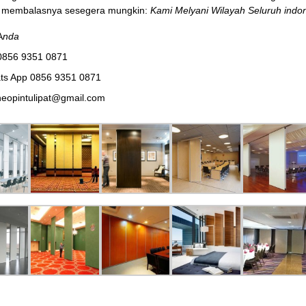
membalasnya sesegera mungkin:
Kami Melyani Wilayah Seluruh indon
A
nda
0856 9351 0871
ts App 0856 9351 0871
eopintulipat@gmail.com