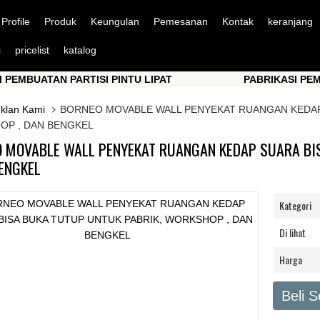
Profile
Produk
Keungulan
Pemesanan
Kontak
keranjang
i
pricelist
katalog
ATAN PARTISI PINTU LIPAT
PABRIKASI PEMBUATAN
ATAN PARTISI PINTU LIPAT
PABRIKASI PEMBUATAN
Iklan Kami
BORNEO MOVABLE WALL PENYEKAT RUANGAN KEDAP 
OP , DAN BENGKEL
 MOVABLE WALL PENYEKAT RUANGAN KEDAP SUARA BI
BENGKEL
Kategori
Di lihat
Harga
Beli 