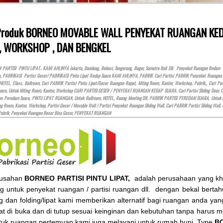
 Produk BORNEO MOVABLE WALL PENYEKAT RUANGAN K
, WORKSHOP , DAN BENGKEL
ARTISI PINTU LIPAT.. KAMI AHLINYA Jakarta, Bandung, Bekasi, Tangerang, Bogor, Sumatra Bali Dll. Penyekat Ruangan Redam 
a, PABRIKASI Partisi Geser/ PABRIKASI Pintu Lipat Kedap Suara KAMI AHLINYA, PABRIK Cari Partisi PABRIK Penyekat Ruanga
HOTEL
, Class, Ballroom, Cari PABRIK Partisi Pintu Lipat/Geser Ruangan Rapat, Miting Room, Kantor, Workshop, Pabrik,, Cari
ara, Untuk Miting Room, Kantor, Workshop CARI PARTISI GESER / PENYEKAT RUANGAN KEDAP SUARA. Cari Partisi Sliding Door, Cari P
gan Peredam Suara, PINTU LIPAT RUANGAN, Untuk Ballroom,
HOTEL
, Ruang Meeting Dll. PABRIK PARTISI PEREDAM SUARA, Untuk 
ng Room, Kantor, Workshop, Partisi Geser / Movable Wall / Partisi Penyekat Ruangan Sliding Wall, Cari PABRIK Partisi Sliding Wall,
Pabrik, Penyekat Ruangan Besar Bisa Geser, PENYEKAT RUANGAN
rusahan
BORNEO PARTISI PINTU LIPAT,
adalah perusahaan yang khus
ng untuk penyekat ruangan / partisi ruangan dll. dengan bekal bertahu
ing dan folding/lipat kami memberikan alternatif bagi ruangan anda y
at di buka dan di tutup sesuai keinginan dan kebutuhan tanpa harus
tuk ruangan pertemuan kami juga melayani untuk rumah huni, Type
BO