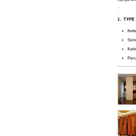
.
.
1. TYPE
Ke
Son
Ket
Peru