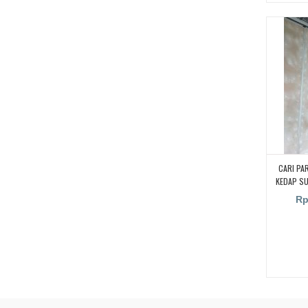
CARI PA
KEDAP S
KAMPUS,
Rp
RUANGA
RUANG KEL
PENYEKA
UNTUK RU
PARTISI 
SUARA UN
CARI PA
KEDAP S