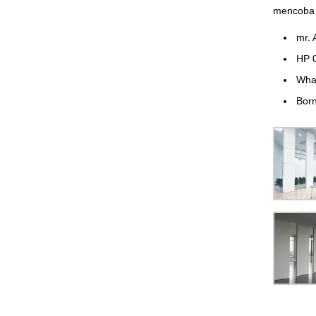
mencoba 
mr. 
HP 
Wha
Born