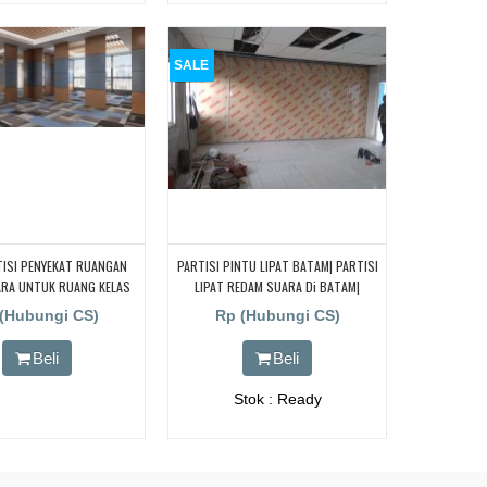
TISI PENYEKAT RUANGAN
ARA UNTUK RUANG KELAS
PUS Daerah Bogor
SALE
TISI PENYEKAT RUANGAN
PARTISI PINTU LIPAT BATAM| PARTISI
ARA UNTUK RUANG KELAS
LIPAT REDAM SUARA Di BATAM|
CARI PARTISI PENYEKAT
PARTISI PENYEKAT KANTOR & HOTEL
(Hubungi CS)
Rp (Hubungi CS)
N KEDAP SUARA UNTUK
Di BATAM
S KAMPUS, CARI PARTISI
Beli
Beli
 RUANGAN KEDAP SUARA
NG KELAS KAMPUS, CARI
Stok : Ready
ENYEKAT RUANGAN KEDAP
UK RUANG KELAS KAMPUS,
TISI PENYEKAT RUANGAN
ARA UNTUK RUANG KELAS