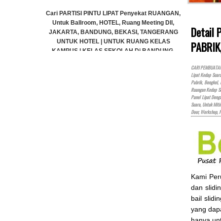
ekat RUANGAN,
Cari PARTISI PINTU LIPAT Penyekat RUANGAN,
Meeting Dll,
Untuk Ballroom, HOTEL, Ruang Meeting Dll,
Detail
, TANGERANG
JAKARTA, BANDUNG, BEKASI, TANGERANG
ANG KELAS
PABRIK
UNTUK HOTEL | UNTUK RUANG KELAS
i BANDUNG,
KAMPUS | KELAS SEKOLAH Di BANDUNG,
GERANG
JAKARTA, BEKASI, TANGERANG
CARI PEMBUATAN P
)
Lipat Kedap Suar
Rp (Hubungi CS)
Pabrik, Bengkel,
Ruangan Kedap Su
Panel Lipat Den
Suara, Untuk Miti
Door, Workshop, 
Kami Pe
dan slidi
bail slid
yang dap
hanya un