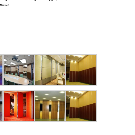
esia :