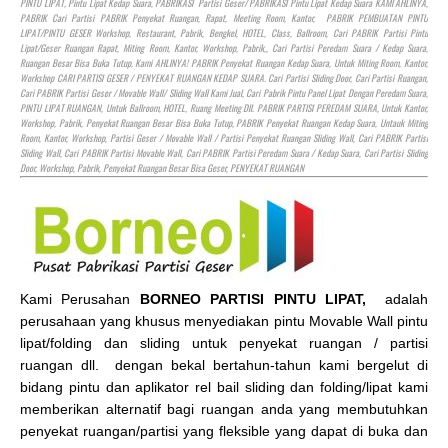
PINTU LIPAT, Pintu Lipat Kedap Suara, PABRIKASI Partisi Geser/ PABRIKASI Pintu Lipat Kedap Suara KAMI AHLINYA,
PABRIK Cari Partisi PABRIK Penyekat Ruangan, Rapat, Meeting Room, Kantor, PABRIK PEMBUATAN PINTU
LIPAT/PINTU GESER Workshop, Restaurant, Pabrik, Bengkel,
HOTEL
, Class, Ballroom, Cari PABRIK Partisi Pintu
Lipat/Geser Ruangan Rapat, Miting Room, Kantor, Workshop, Pabrik,, Cari Partisi Peredam Suara / Kedap Suara,
Ruangan Besar Bisa Buka Tutup, Kami AHLINYA! PABRIK Penyekat Ruangan Kedap Suara, Untuk Miting Room, Kantor,
Workshop CARI PARTISI GESER / PENYEKAT RUANGAN KEDAP SUARA. Cari Partisi Sliding Door, Cari Partisi Ruangan,
Cari PABRIK Partisi Geser / Movable Wall/ Sliding Wall Kami Jual, Cari Pabrik Pintu Panel Lipat Dengan Peredam Suara,
PINTU LIPAT RUANGAN, Untuk Ballroom,
HOTEL
, Ruang Meeting Dll. PABRIK PARTISI PEREDAM SUARA, Untuk Kantor,
Workshop, Pabrik, Penyekat Ruangan Besar Bisa Buka Tutup, PABRIK Penyekat Ruangan Kedap Suara, Untauk Miting
Room, Kantor, Workshop, Partisi Geser / Movable Wall / Partisi Penyekat Ruangan Sliding Wall, Cari PABRIK Partisi
Sliding Wall, Cari PABRIK Partisi Movable Wall, Cari PABRIK Partisi Peredam Suara / Kedap Suara, Cari Partisi Sliding
Door, Workshop, Pabrik, Penyekat Ruangan Besar Bisa Geser, PENYEKAT RUANGAN
Kami Perusahan
BORNEO PARTISI PINTU LIPAT,
adalah
perusahaan yang khusus menyediakan pintu Movable Wall pintu
lipat/folding dan sliding untuk penyekat ruangan / partisi
ruangan dll. dengan bekal bertahun-tahun kami bergelut di
bidang pintu dan aplikator rel bail sliding dan folding/lipat kami
memberikan alternatif bagi ruangan anda yang membutuhkan
penyekat ruangan/partisi yang fleksible yang dapat di buka dan