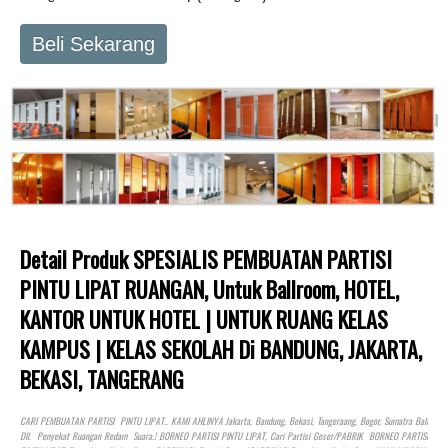
Beli Sekarang
Detail Produk SPESIALIS PEMBUATAN PARTISI
PINTU LIPAT RUANGAN, Untuk Ballroom, HOTEL,
KANTOR UNTUK HOTEL | UNTUK RUANG KELAS
KAMPUS | KELAS SEKOLAH Di BANDUNG, JAKARTA,
BEKASI, TANGERANG
CARI PEMBUATAN PARTISI PINTU LIPAT.. KAMI AHLINYA Jakarta, Bandung, Bekasi, Tangeraang, Bogor, Sumatra Bali
Dll. Penyekat Ruangan Redam Suara.! BORNEO PARTISI PINTU LIPAT, Cari Partisi Geser/PABRIK BORNEO PARTISI