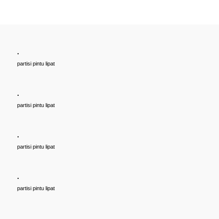
Rp (Hubungi CS)
.
partisi pintu lipat
.
partisi pintu lipat
.
partisi pintu lipat
.
partisi pintu lipat