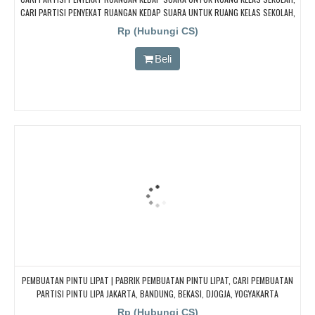
CARI PARTISI PENYEKAT RUANGAN KEDAP SUARA UNTUK RUANG KELAS SEKOLAH,
CARI PARTISI PENYEKAT RUANGAN KEDAP SUARA UNTUK RUANG KELAS SEKOLAH,
Rp (Hubungi CS)
CARI PARTISI PENYEKAT RUANGAN KEDAP SUARA UNTUK RUANG KELAS SEKOLAH
Beli
PEMBUATAN PINTU LIPAT | PABRIK PEMBUATAN PINTU LIPAT, CARI PEMBUATAN
PARTISI PINTU LIPA JAKARTA, BANDUNG, BEKASI, DJOGJA, YOGYAKARTA
TANGERANG, BOGOR, Redam/kedap Suara
Rp (Hubungi CS)