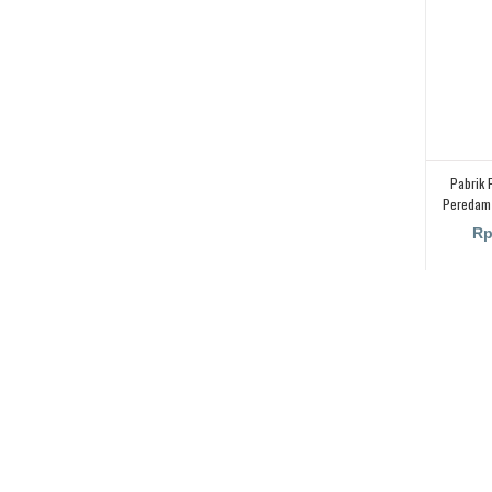
Pabrik 
Peredam
Rp
.
.
partisi pintu lipat
partisi pintu l