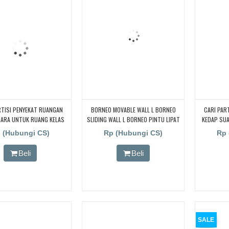
RTISI PENYEKAT RUANGAN
BORNEO MOVABLE WALL L BORNEO
CARI PAR
UARA UNTUK RUANG KELAS
SLIDING WALL L BORNEO PINTU LIPAT
KEDAP SU
 CARI PARTISI PENYEKAT
KEDAP SUARA PENYEKAT RUANGAN
KAMPUS, 
 (Hubungi CS)
Rp (Hubungi CS)
Rp 
N KEDAP SUARA UNTUK
MINI HALL
RUANGA
AS KAMPUS, CARI PARTISI
RUANG KELA
Beli
Beli
T RUANGAN KEDAP SUARA
PENYEKAT
ANG KELAS KAMPUS, CARI
UNTUK RUA
PENYEKAT RUANGAN KEDAP
PARTISI P
TUK RUANG KELAS KAMPUS,
SUARA UNT
RTISI PENYEKAT RUANGAN
CARI PAR
UARA UNTUK RUANG KELAS
KEDAP SU
KAMPUS
SALE