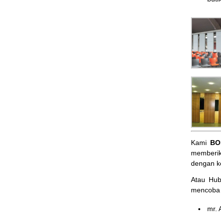
Kami
BO
memberik
dengan k
Atau Hu
mencoba 
mr. 