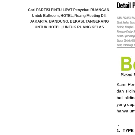
Detail 
ekat RUANGAN,
Cari PARTISI PINTU LIPAT Penyekat RUANGAN,
Cari PARTI
Meeting Dll,
Untuk Ballroom, HOTEL, Ruang Meeting Dll,
Untuk Bal
CARI PEMBUATAN P
, TANGERANG
JAKARTA, BANDUNG, BEKASI, TANGERANG
JAKARTA,
Lipat Kedap Suar
Pabrik, Bengkel,
ANG KELAS
UNTUK HOTEL | UNTUK RUANG KELAS
UNTUK 
Ruangan Kedap Su
i BANDUNG,
KAMPUS | KELAS SEKOLAH Di BANDUNG,
KAMPUS 
Panel Lipat Den
GERANG
JAKARTA, BEKASI, TANGERANG
JAKA
Suara, Untuk Miti
Door, Workshop, 
)
Rp (Hubungi CS)
Kami Pe
dan slidi
bail slid
yang dap
hanya un
.
.
1. TYPE