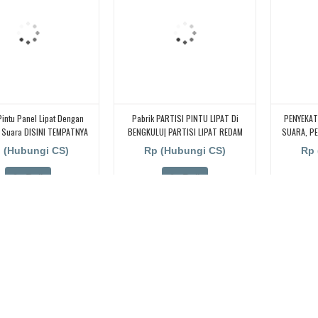
Pintu Panel Lipat Dengan
Pabrik PARTISI PINTU LIPAT Di
PENYEKAT
 Suara DISINI TEMPATNYA
BENGKULU| PARTISI LIPAT REDAM
SUARA, P
SUARA Di JAMBI | PARTISI PENYEKAT
KEDAP SU
 (Hubungi CS)
Rp (Hubungi CS)
Rp 
KANTOR & HOTEL Di PANGKAL PINANG,
KEL
BANGKA BELITUNG
Beli
Beli
.
ipat
partisi pintu lipat