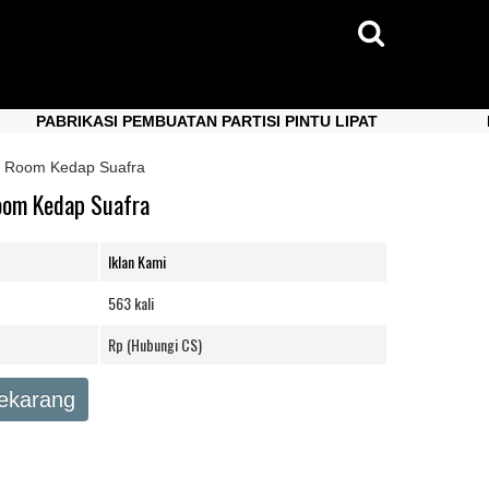
ABRIKASI PEMBUATAN PARTISI PINTU LIPAT
PABRI
ABRIKASI PEMBUATAN PARTISI PINTU LIPAT
PABRI
ing Room Kedap Suafra
Room Kedap Suafra
Iklan Kami
563 kali
Rp (Hubungi CS)
Sekarang