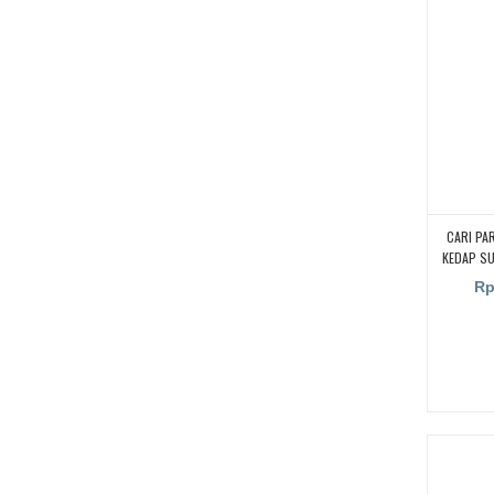
CARI PA
KEDAP S
KAMPUS,
Rp
RUANGA
RUANG KEL
PENYEKA
UNTUK RU
PARTISI 
SUARA UN
CARI PA
KEDAP S