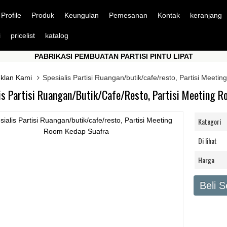
Profile
Produk
Keungulan
Pemesanan
Kontak
keranjang
i
pricelist
katalog
PABRIKASI PEMBUATAN PARTISI PINTU LIPAT
P
PABRIKASI PEMBUATAN PARTISI PINTU LIPAT
P
Iklan Kami
Spesialis Partisi Ruangan/butik/cafe/resto, Partisi Meet
is Partisi Ruangan/butik/cafe/resto, Partisi Meeting 
Kategori
Di lihat
Harga
Beli 