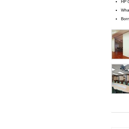
HP 
Wha
Born