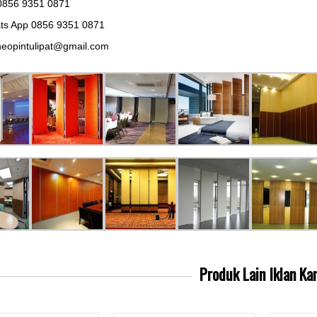
0856 9351 0871
ts App 0856 9351 0871
eopintulipat@gmail.com
Produk Lain
Iklan Ka