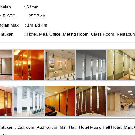
tebalan : 63mm
d R.STC : 25DB db
ingian Max : 1m s/d 4m
ntukan : Hotel, Mall, Office, Meting Room, Class Room, Restaourant,
ntukan : Ballroom, Auditorium, Mini Hall, Hotel Music Hall Hotel, Mal
, dll