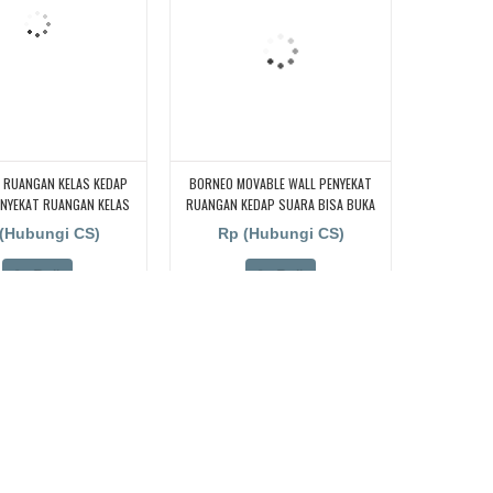
 RUANGAN KELAS KEDAP
BORNEO MOVABLE WALL PENYEKAT
ENYEKAT RUANGAN KELAS
RUANGAN KEDAP SUARA BISA BUKA
ARA, PENYEKAT RUANGAN
TUTUP UNTUK PABRIK, WORKSHOP ,
(Hubungi CS)
Rp (Hubungi CS)
AS KEDAP SUARA,
DAN BENGKEL
Beli
Beli
Stok : Ready
.
partisi pintu lipat