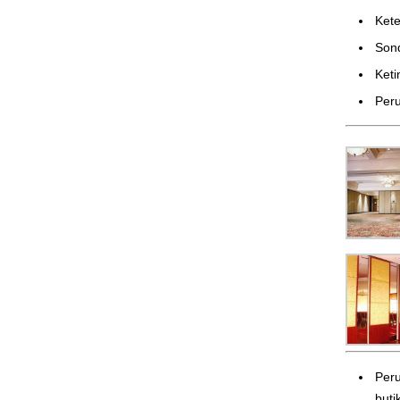
Ke
Son
Ket
Peru
Peru
butik