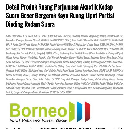
Detail Produk Ruang Perjamuan Akustik Kedap
Suara Geser Bergerak Kayu Ruang Lipat Partisi
Dinding Redam Suara
CARI PEMBUATAN PARTISI PINTU LIPAT.. KAMI AHLINYA Jakarta, Bandung, Bekasi, Tangerang, Bogor, Sumatra Bali Dll.
Penyekat Ruangan Redam Suara.! BORNEO PARTISI PINTU LIPAT, Cari Partisi Geser/PABRIK BORNEO PARTISI PINTU
LIPAT, Pintu Lipat Kedap Suara, PABRIKASI Partisi Geser/ PABRIKASI Pintu Lipat Kedap Suara KAMI AHLINYA, PABRIK
Cari Partisi PABRIK Penyekat Ruangan, Rapat, Meeting Room, Kantor, PABRIK PEMBUATAN PINTU LIPAT/PINTU GESER
Workshop, Restaurant, Pabrik, Bengkel,
HOTEL
, Class, Ballroom, Cari PABRIK Partisi Pintu Lipat/Geser Ruangan Rapat,
Miting Room, Kantor, Workshop, Pabrik,, Cari Partisi Peredam Suara / Kedap Suara, Ruangan Besar Bisa Buka Tutup,
Kami AHLINYA! PABRIK Penyekat Ruangan Kedap Suara, Untuk Miting Room, Kantor, Workshop CARI PARTISI GESER /
PENYEKAT RUANGAN KEDAP SUARA. Cari Partisi Sliding Door, Cari Partisi Ruangan, Cari PABRIK Partisi Geser /
Movable Wall/ Sliding Wall Kami Jual, Cari Pabrik Pintu Panel Lipat Dengan Peredam Suara, PINTU LIPAT RUANGAN,
Untuk Ballroom,
HOTEL
, Ruang Meeting Dll. PABRIK PARTISI PEREDAM SUARA, Untuk Kantor, Workshop, Pabrik,
Penyekat Ruangan Besar Bisa Buka Tutup, PABRIK Penyekat Ruangan Kedap Suara, Untuk Miting Room, Kantor,
Workshop, Partisi Geser / Movable Wall / Partisi Penyekat Ruangan Sliding Wall, Cari PABRIK Partisi Sliding Wall, Cari
PABRIK Partisi Movable Wall, Cari PABRIK Partisi Peredam Suara / Kedap Suara, Cari Partisi Sliding Door, Workshop,
Pabrik, Penyekat Ruangan Besar Bisa Geser, PENYEKAT RUANGAN