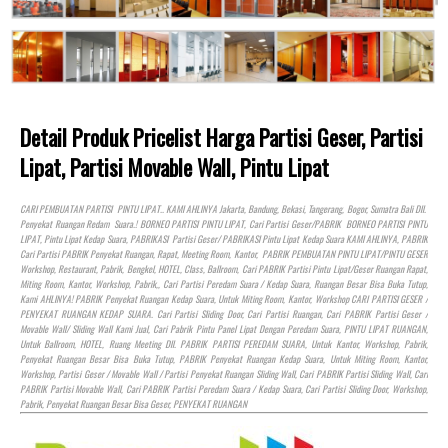
Detail Produk Pricelist Harga Partisi Geser, Partisi
Lipat, Partisi Movable Wall, Pintu Lipat
CARI PEMBUATAN PARTISI PINTU LIPAT.. KAMI AHLINYA Jakarta, Bandung, Bekasi, Tangerang, Bogor, Sumatra Bali Dll.
Penyekat Ruangan Redam Suara.! BORNEO PARTISI PINTU LIPAT, Cari Partisi Geser/PABRIK BORNEO PARTISI PINTU
LIPAT, Pintu Lipat Kedap Suara, PABRIKASI Partisi Geser/ PABRIKASI Pintu Lipat Kedap Suara KAMI AHLINYA, PABRIK
Cari Partisi PABRIK Penyekat Ruangan, Rapat, Meeting Room, Kantor, PABRIK PEMBUATAN PINTU LIPAT/PINTU GESER
Workshop, Restaurant, Pabrik, Bengkel,
HOTEL
, Class, Ballroom, Cari PABRIK Partisi Pintu Lipat/Geser Ruangan Rapat,
Miting Room, Kantor, Workshop, Pabrik,, Cari Partisi Peredam Suara / Kedap Suara, Ruangan Besar Bisa Buka Tutup,
Kami AHLINYA! PABRIK Penyekat Ruangan Kedap Suara, Untuk Miting Room, Kantor, Workshop CARI PARTISI GESER /
PENYEKAT RUANGAN KEDAP SUARA. Cari Partisi Sliding Door, Cari Partisi Ruangan, Cari PABRIK Partisi Geser /
Movable Wall/ Sliding Wall Kami Jual, Cari Pabrik Pintu Panel Lipat Dengan Peredam Suara, PINTU LIPAT RUANGAN,
Untuk Ballroom,
HOTEL
, Ruang Meeting Dll. PABRIK PARTISI PEREDAM SUARA, Untuk Kantor, Workshop, Pabrik,
Penyekat Ruangan Besar Bisa Buka Tutup, PABRIK Penyekat Ruangan Kedap Suara, Untuk Miting Room, Kantor,
Workshop, Partisi Geser / Movable Wall / Partisi Penyekat Ruangan Sliding Wall, Cari PABRIK Partisi Sliding Wall, Cari
PABRIK Partisi Movable Wall, Cari PABRIK Partisi Peredam Suara / Kedap Suara, Cari Partisi Sliding Door, Workshop,
Pabrik, Penyekat Ruangan Besar Bisa Geser, PENYEKAT RUANGAN