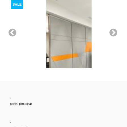
SALE
.
Cari PARTISI PINTU LIPAT Penyekat RUANGAN, Untuk Ballroom,
partisi pintu lipat
HOTEL, Ruang Meeting Dll, JAKARTA, BANDUNG, BEKASI,
TANGERANG UNTUK HOTEL | UNTUK RUANG KELAS KAMPUS |
KELAS SEKOLAH Di BANDUNG, JAKARTA, BEKASI, TANGERANG
.
Rp (Hubungi CS)