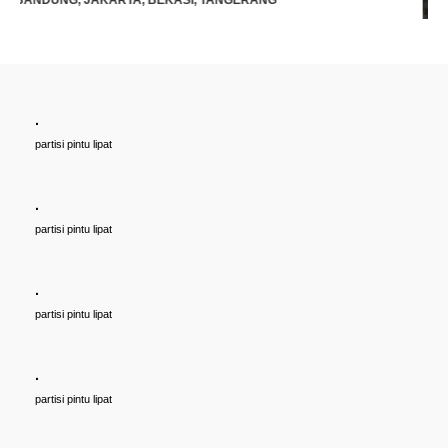
.
Cari PARTISI PINTU LIPAT Penyekat RUANGAN, Untuk Ballroom,
partisi pintu lipat
HOTEL, Ruang Meeting Dll, JAKARTA, BANDUNG, BEKASI,
TANGERANG UNTUK HOTEL | UNTUK RUANG KELAS KAMPUS |
KELAS SEKOLAH Di BANDUNG, JAKARTA, BEKASI, TANGERANG
.
Rp (Hubungi CS)
partisi pintu lipat
.
partisi pintu lipat
.
partisi pintu lipat