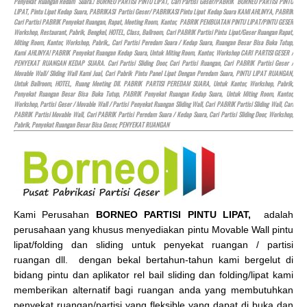
Penyekat Ruangan Redam Suara.! BORNEO PARTISI PINTU LIPAT, Cari Partisi Geser/PABRIK BORNEO PARTISI PINTU
LIPAT, Pintu Lipat Kedap Suara, PABRIKASI Partisi Geser/ PABRIKASI Pintu Lipat Kedap Suara KAMI AHLINYA, PABRIK
Cari Partisi PABRIK Penyekat Ruangan, Rapat, Meeting Room, Kantor, PABRIK PEMBUATAN PINTU LIPAT/PINTU GESER
Workshop, Restaurant, Pabrik, Bengkel,
HOTEL
, Class, Ballroom, Cari PABRIK Partisi Pintu Lipat/Geser Ruangan Rapat,
Miting Room, Kantor, Workshop, Pabrik,, Cari Partisi Peredam Suara / Kedap Suara, Ruangan Besar Bisa Buka Tutup,
Kami AHLINYA! PABRIK Penyekat Ruangan Kedap Suara, Untuk Miting Room, Kantor, Workshop CARI PARTISI GESER /
PENYEKAT RUANGAN KEDAP SUARA. Cari Partisi Sliding Door, Cari Partisi Ruangan, Cari PABRIK Partisi Geser /
Movable Wall/ Sliding Wall Kami Jual, Cari Pabrik Pintu Panel Lipat Dengan Peredam Suara, PINTU LIPAT RUANGAN,
Untuk Ballroom,
HOTEL
, Ruang Meeting Dll. PABRIK PARTISI PEREDAM SUARA, Untuk Kantor, Workshop, Pabrik,
Penyekat Ruangan Besar Bisa Buka Tutup, PABRIK Penyekat Ruangan Kedap Suara, Untuk Miting Room, Kantor,
Workshop, Partisi Geser / Movable Wall / Partisi Penyekat Ruangan Sliding Wall, Cari PABRIK Partisi Sliding Wall, Cari
PABRIK Partisi Movable Wall, Cari PABRIK Partisi Peredam Suara / Kedap Suara, Cari Partisi Sliding Door, Workshop,
Pabrik, Penyekat Ruangan Besar Bisa Geser, PENYEKAT RUANGAN
Kami Perusahan
BORNEO PARTISI PINTU LIPAT,
adalah
perusahaan yang khusus menyediakan pintu Movable Wall pintu
lipat/folding dan sliding untuk penyekat ruangan / partisi
ruangan dll. dengan bekal bertahun-tahun kami bergelut di
bidang pintu dan aplikator rel bail sliding dan folding/lipat kami
memberikan alternatif bagi ruangan anda yang membutuhkan
penyekat ruangan/partisi yang fleksible yang dapat di buka dan