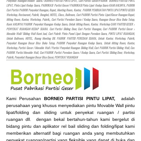
Penyekat Ruangan Redam Suara.! BORNEO PARTISI PINTU LIPAT, Cari Partisi Geser/PABRIK BORNEO PARTISI PINTU
LIPAT, Pintu Lipat Kedap Suara, PABRIKASI Partisi Geser/ PABRIKASI Pintu Lipat Kedap Suara KAMI AHLINYA, PABRIK
Cari Partisi PABRIK Penyekat Ruangan, Rapat, Meeting Room, Kantor, PABRIK PEMBUATAN PINTU LIPAT/PINTU GESER
Workshop, Restaurant, Pabrik, Bengkel,
HOTEL
, Class, Ballroom, Cari PABRIK Partisi Pintu Lipat/Geser Ruangan Rapat,
Miting Room, Kantor, Workshop, Pabrik,, Cari Partisi Peredam Suara / Kedap Suara, Ruangan Besar Bisa Buka Tutup,
Kami AHLINYA! PABRIK Penyekat Ruangan Kedap Suara, Untuk Miting Room, Kantor, Workshop CARI PARTISI GESER /
PENYEKAT RUANGAN KEDAP SUARA. Cari Partisi Sliding Door, Cari Partisi Ruangan, Cari PABRIK Partisi Geser /
Movable Wall/ Sliding Wall Kami Jual, Cari Pabrik Pintu Panel Lipat Dengan Peredam Suara, PINTU LIPAT RUANGAN,
Untuk Ballroom,
HOTEL
, Ruang Meeting Dll. PABRIK PARTISI PEREDAM SUARA, Untuk Kantor, Workshop, Pabrik,
Penyekat Ruangan Besar Bisa Buka Tutup, PABRIK Penyekat Ruangan Kedap Suara, Untuk Miting Room, Kantor,
Workshop, Partisi Geser / Movable Wall / Partisi Penyekat Ruangan Sliding Wall, Cari PABRIK Partisi Sliding Wall, Cari
PABRIK Partisi Movable Wall, Cari PABRIK Partisi Peredam Suara / Kedap Suara, Cari Partisi Sliding Door, Workshop,
Pabrik, Penyekat Ruangan Besar Bisa Geser, PENYEKAT RUANGAN
Kami Perusahan
BORNEO PARTISI PINTU LIPAT,
adalah
perusahaan yang khusus menyediakan pintu Movable Wall pintu
lipat/folding dan sliding untuk penyekat ruangan / partisi
ruangan dll. dengan bekal bertahun-tahun kami bergelut di
bidang pintu dan aplikator rel bail sliding dan folding/lipat kami
memberikan alternatif bagi ruangan anda yang membutuhkan
penyekat ruangan/partisi yang fleksible yang dapat di buka dan