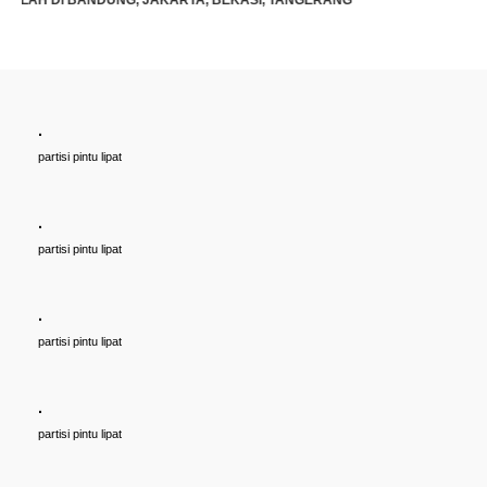
.
Cari PARTISI PINTU LIPAT Penyekat RUANGAN, Untuk Ballroom,
partisi pintu lipat
HOTEL, Ruang Meeting Dll, JAKARTA, BANDUNG, BEKASI,
TANGERANG UNTUK HOTEL | UNTUK RUANG KELAS KAMPUS |
KELAS SEKOLAH Di BANDUNG, JAKARTA, BEKASI, TANGERANG
.
Rp (Hubungi CS)
partisi pintu lipat
.
partisi pintu lipat
.
partisi pintu lipat