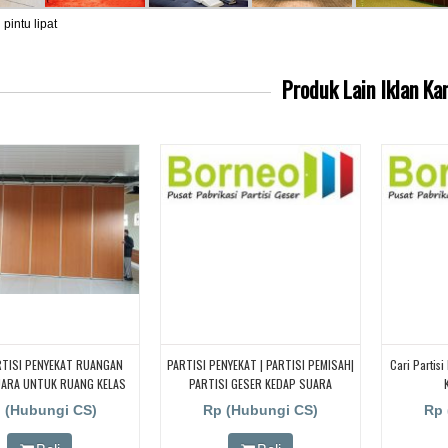
i pintu lipat
Produk Lain
Iklan Ka
RTISI PENYEKAT RUANGAN
PARTISI PENYEKAT | PARTISI PEMISAH|
Cari Partis
UARA UNTUK RUANG KELAS
PARTISI GESER KEDAP SUARA
 CARI PARTISI PENYEKAT
 (Hubungi CS)
Rp (Hubungi CS)
Rp 
N KEDAP SUARA UNTUK
AS KAMPUS, CARI PARTISI