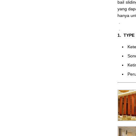
bail slid
yang dap
hanya un
.
.
1. TYPE
Ke
Son
Ket
Peru