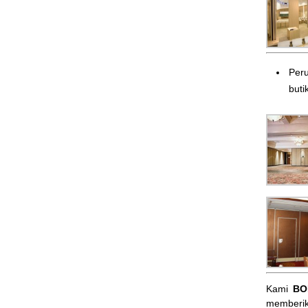
Peru
butik
Kami
BO
memberik