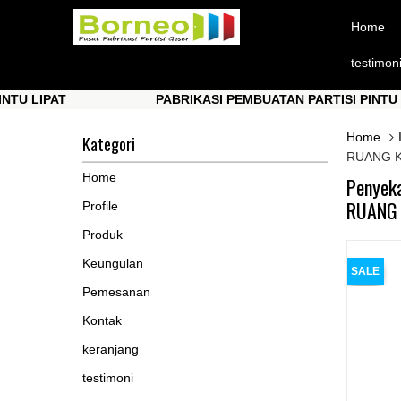
Home
testimon
PAT
PABRIKASI PEMBUATAN PARTISI PINTU LIPAT
PAT
PABRIKASI PEMBUATAN PARTISI PINTU LIPAT
Home
Kategori
RUANG K
Home
Penyek
RUANG 
Profile
Produk
Keungulan
SALE
Pemesanan
Kontak
keranjang
testimoni