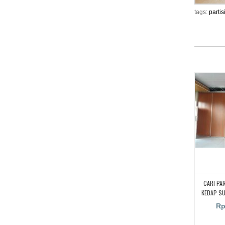
tags:
partis
CARI PA
KEDAP S
KAMPUS,
Rp
RUANGA
RUANG KEL