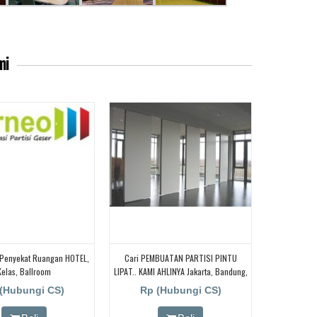
mi
i Penyekat Ruangan HOTEL,
Cari PEMBUATAN PARTISI PINTU
Kelas, Ballroom
LIPAT.. KAMI AHLINYA Jakarta, Bandung,
Bekasi, Tangerang, Bogor, Sumatra
(Hubungi CS)
Rp (Hubungi CS)
Bali Dll. Penyekat Ruangan Redam
Suara.! BORNEO PARTISI PINTU LIPAT,