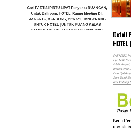
nyekat RUANGAN,
Cari PAR
g Meeting Dll,
Untuk B
I, TANGERANG
JAKART
UANG KELAS
UNTU
 Di BANDUNG,
KAMPUS
Detail 
ANGERANG
JA
HOTEL 
S)
CARI PEMBUATAN P
Lipat Kedap Suar
Cari PARTISI PINTU LIPAT Penyekat RUANGAN,
Pabrik, Bengkel,
Ruangan Kedap Su
Untuk Ballroom, HOTEL, Ruang Meeting Dll,
Panel Lipat Den
JAKARTA, BANDUNG, BEKASI, TANGERANG
Suara, Untauk Mit
UNTUK HOTEL | UNTUK RUANG KELAS
Door, Workshop, 
KAMPUS | KELAS SEKOLAH Di BANDUNG,
JAKARTA, BEKASI, TANGERANG
Rp (Hubungi CS)
Kami Pe
dan slidi