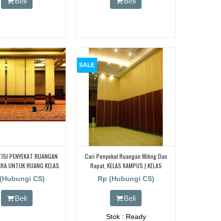
Beli
Beli
Cari Partisi Geser/PABRIK BORNEO
PARTISI PINTU LIPAT,
SALE
TISI PENYEKAT RUANGAN
Cari Penyekat Ruangan Miting Dan
ARA UNTUK RUANG KELAS
Rapat, KELAS KAMPUS | KELAS
CARI PARTISI PENYEKAT
SEKOLAH Peredam Suara
(Hubungi CS)
Rp (Hubungi CS)
N KEDAP SUARA UNTUK
S KAMPUS, CARI PARTISI
Beli
Beli
 RUANGAN KEDAP SUARA
NG KELAS KAMPUS, CARI
Stok : Ready