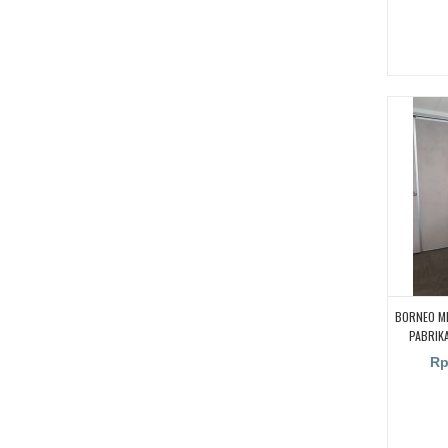
PENYEKA
UNTUK RU
PARTISI 
SUARA UN
CARI PA
KEDAP S
BORNEO MI
PABRIKA
REDAM S
Rp