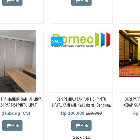
Beli
Beli
T RUANGAN KEDAP SUARA
ANG KELAS KAMPUS, CARI
PENYEKAT RUANGAN KEDAP
TUK RUANG KELAS KAMPUS,
RTISI PENYEKAT RUANGAN
UARA UNTUK RUANG KELAS
KAMPUS
SALE
TRA MANDIRI KAMI AHLINYA
Cari PEMBUATAN PARTISI PINTU
CARI PAR
SI PARTISI PINTU LIPAT
LIPAT.. KAMI AHLINYA Jakarta, Bandung,
KEDAP SU
UARA UNTUK RUANG KELAS
Bekasi, Tangerang, Bogor, Sumatra
KAMPUS, 
 (Hubungi CS)
Rp 100.000
120.000
Rp 
Bali Dll. Penyekat Ruangan Redam
RUANGA
Suara.! BORNEO PARTISI PINTU LIPAT,
RUANG KELA
Beli
Beli
Cari Partisi Geser/PABRIK BORNEO
PENYEKAT
PARTISI PINTU LIPAT,
UNTUK RUA
Stok : 10