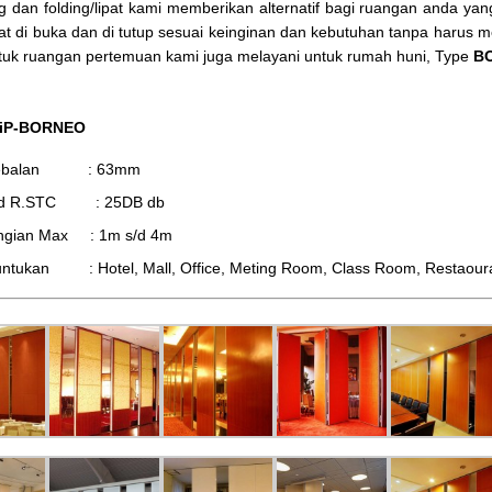
ing dan folding/lipat kami memberikan alternatif bagi ruangan anda y
at di buka dan di tutup sesuai keinginan dan kebutuhan tanpa harus
tuk ruangan pertemuan kami juga melayani untuk rumah huni, Type
BO
 iP-BORNEO
tebalan : 63mm
d R.STC : 25DB db
ingian Max : 1m s/d 4m
ntukan : Hotel, Mall, Office, Meting Room, Class Room, Restaourant,