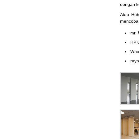
dengan k
Atau Hu
mencoba 
mr.
HP 
Wha
ray