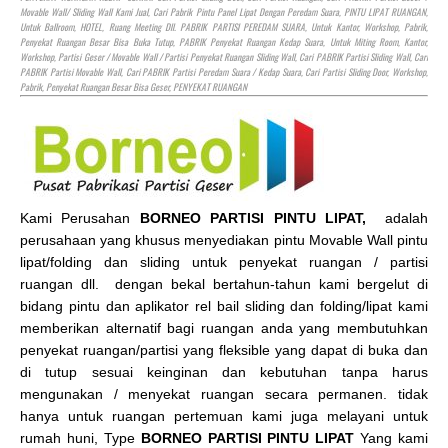
Movable Wall/ Sliding Wall Kami Jual, Cari Pabrik Pintu Panel Lipat Dengan Peredam Suara, PINTU LIPAT RUANGAN,
Untuk Ballroom,
HOTEL
, Ruang Meeting Dll. PABRIK PARTISI PEREDAM SUARA, Untuk Kantor, Workshop, Pabrik,
Penyekat Ruangan Besar Bisa Buka Tutup, PABRIK Penyekat Ruangan Kedap Suara, Untuk Miting Room, Kantor,
Workshop, Partisi Geser / Movable Wall / Partisi Penyekat Ruangan Sliding Wall, Cari PABRIK Partisi Sliding Wall, Cari
PABRIK Partisi Movable Wall, Cari PABRIK Partisi Peredam Suara / Kedap Suara, Cari Partisi Sliding Door, Workshop,
Pabrik, Penyekat Ruangan Besar Bisa Geser, PENYEKAT RUANGAN
Kami Perusahan
BORNEO PARTISI PINTU LIPAT,
adalah
perusahaan yang khusus menyediakan pintu Movable Wall pintu
lipat/folding dan sliding untuk penyekat ruangan / partisi
ruangan dll. dengan bekal bertahun-tahun kami bergelut di
bidang pintu dan aplikator rel bail sliding dan folding/lipat kami
memberikan alternatif bagi ruangan anda yang membutuhkan
penyekat ruangan/partisi yang fleksible yang dapat di buka dan
di tutup sesuai keinginan dan kebutuhan tanpa harus
mengunakan / menyekat ruangan secara permanen. tidak
hanya untuk ruangan pertemuan kami juga melayani untuk
rumah huni, Type
BORNEO PARTISI PINTU LIPAT
Yang kami