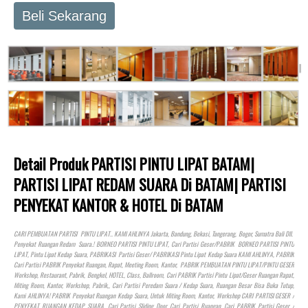
Beli Sekarang
Detail Produk PARTISI PINTU LIPAT BATAM|
PARTISI LIPAT REDAM SUARA Di BATAM| PARTISI
PENYEKAT KANTOR & HOTEL Di BATAM
CARI PEMBUATAN PARTISI PINTU LIPAT.. KAMI AHLINYA Jakarta, Bandung, Bekasi, Tangerang, Bogor, Sumatra Bali Dll.
Penyekat Ruangan Redam Suara.! BORNEO PARTISI PINTU LIPAT, Cari Partisi Geser/PABRIK BORNEO PARTISI PINTU
LIPAT, Pintu Lipat Kedap Suara, PABRIKASI Partisi Geser/ PABRIKASI Pintu Lipat Kedap Suara KAMI AHLINYA, PABRIK
Cari Partisi PABRIK Penyekat Ruangan, Rapat, Meeting Room, Kantor, PABRIK PEMBUATAN PINTU LIPAT/PINTU GESER
Workshop, Restaurant, Pabrik, Bengkel,
HOTEL
, Class, Ballroom, Cari PABRIK Partisi Pintu Lipat/Geser Ruangan Rapat,
Miting Room, Kantor, Workshop, Pabrik,, Cari Partisi Peredam Suara / Kedap Suara, Ruangan Besar Bisa Buka Tutup,
Kami AHLINYA! PABRIK Penyekat Ruangan Kedap Suara, Untuk Miting Room, Kantor, Workshop CARI PARTISI GESER /
PENYEKAT RUANGAN KEDAP SUARA. Cari Partisi Sliding Door, Cari Partisi Ruangan, Cari PABRIK Partisi Geser /