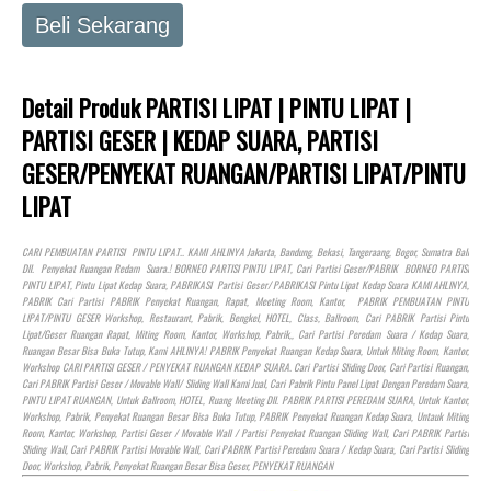
Beli Sekarang
Detail Produk PARTISI LIPAT | PINTU LIPAT |
PARTISI GESER | KEDAP SUARA, PARTISI
GESER/PENYEKAT RUANGAN/PARTISI LIPAT/PINTU
LIPAT
CARI PEMBUATAN PARTISI PINTU LIPAT.. KAMI AHLINYA Jakarta, Bandung, Bekasi, Tangeraang, Bogor, Sumatra Bali
Dll. Penyekat Ruangan Redam Suara.! BORNEO PARTISI PINTU LIPAT, Cari Partisi Geser/PABRIK BORNEO PARTISI
PINTU LIPAT, Pintu Lipat Kedap Suara, PABRIKASI Partisi Geser/ PABRIKASI Pintu Lipat Kedap Suara KAMI AHLINYA,
PABRIK Cari Partisi PABRIK Penyekat Ruangan, Rapat, Meeting Room, Kantor, PABRIK PEMBUATAN PINTU
LIPAT/PINTU GESER Workshop, Restaurant, Pabrik, Bengkel,
HOTEL
, Class, Ballroom, Cari PABRIK Partisi Pintu
Lipat/Geser Ruangan Rapat, Miting Room, Kantor, Workshop, Pabrik,, Cari Partisi Peredam Suara / Kedap Suara,
Ruangan Besar Bisa Buka Tutup, Kami AHLINYA! PABRIK Penyekat Ruangan Kedap Suara, Untuk Miting Room, Kantor,
Workshop CARI PARTISI GESER / PENYEKAT RUANGAN KEDAP SUARA. Cari Partisi Sliding Door, Cari Partisi Ruangan,
Cari PABRIK Partisi Geser / Movable Wall/ Sliding Wall Kami Jual, Cari Pabrik Pintu Panel Lipat Dengan Peredam Suara,
PINTU LIPAT RUANGAN, Untuk Ballroom,
HOTEL
, Ruang Meeting Dll. PABRIK PARTISI PEREDAM SUARA, Untuk Kantor,
Workshop, Pabrik, Penyekat Ruangan Besar Bisa Buka Tutup, PABRIK Penyekat Ruangan Kedap Suara, Untauk Miting
Room, Kantor, Workshop, Partisi Geser / Movable Wall / Partisi Penyekat Ruangan Sliding Wall, Cari PABRIK Partisi
Sliding Wall, Cari PABRIK Partisi Movable Wall, Cari PABRIK Partisi Peredam Suara / Kedap Suara, Cari Partisi Sliding
Door, Workshop, Pabrik, Penyekat Ruangan Besar Bisa Geser, PENYEKAT RUANGAN