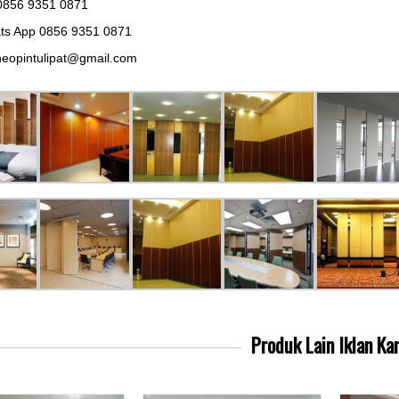
0856 9351 0871
ts App 0856 9351 0871
eopintulipat@gmail.com
Produk Lain
Iklan Ka