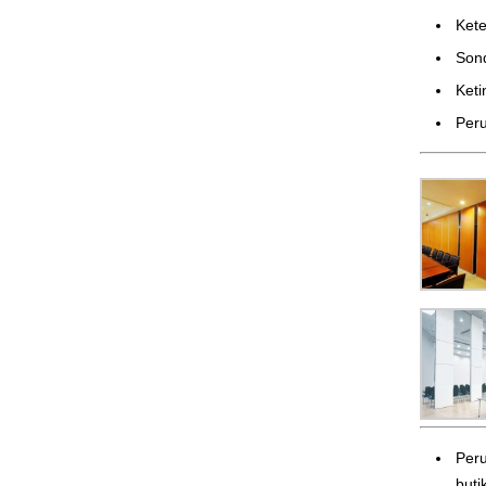
Ke
Son
Ket
Peru
Peru
butik