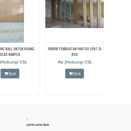
DING WALL UNTUK RUANG
PABRIK PEMBUATAN PARTISI LIPAT DI
KELAS KAMPUS
BSD
|TANGERANG|JAKARTA|DEPOK|JABODETABEK
(Hubungi CS)
Rp (Hubungi CS)
Beli
Beli
.
partisi pintu lipat