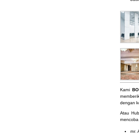
Kami
BO
memberik
dengan k
Atau Hu
mencoba 
mr. 