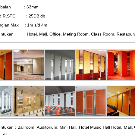
tebalan : 63mm
d R.STC : 25DB db
ingian Max : 1m s/d 4m
ntukan : Hotel, Mall, Office, Meting Room, Class Room, Restaourant,
ntukan : Ballroom, Auditorium, Mini Hall, Hotel Music Hall Hotel, Mal
, dll