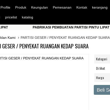
Profile
Produk
Keungulan
Pemesanan
Kontak
keranjang
i
pricelist
katalog
PABRIKASI PEMBUATAN PARTISI PINTU LIPAT
PABRIKASI PEMBUATAN PARTISI PINTU LIPAT
Iklan Kami
PARTISI GESER / PENYEKAT RUANGAN KEDAP SUARA
I GESER / PENYEKAT RUANGAN KEDAP SUARA
Kategori
Di lihat
Harga
Beli 