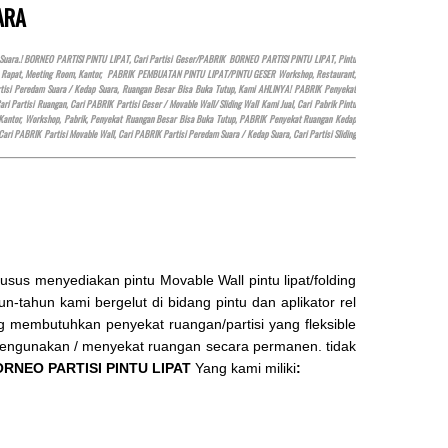
ARA
UANGAN,
 Dll,
Suara.! BORNEO PARTISI PINTU LIPAT, Cari Partisi Geser/PABRIK BORNEO PARTISI PINTU LIPAT, Pintu
ERANG
n, Rapat, Meeting Room, Kantor, PABRIK PEMBUATAN PINTU LIPAT/PINTU GESER Workshop, Restaurant,
 Partisi Peredam Suara / Kedap Suara, Ruangan Besar Bisa Buka Tutup, Kami AHLINYA! PABRIK Penyekat
LAS
artisi Ruangan, Cari PABRIK Partisi Geser / Movable Wall/ Sliding Wall Kami Jual, Cari Pabrik Pintu
DUNG,
Kantor, Workshop, Pabrik, Penyekat Ruangan Besar Bisa Buka Tutup, PABRIK Penyekat Ruangan Kedap
G
 Cari PABRIK Partisi Movable Wall, Cari PABRIK Partisi Peredam Suara / Kedap Suara, Cari Partisi Sliding
us menyediakan pintu Movable Wall pintu lipat/folding
n-tahun kami bergelut di bidang pintu dan aplikator rel
ang membutuhkan penyekat ruangan/partisi yang fleksible
 mengunakan / menyekat ruangan secara permanen. tidak
RNEO PARTISI PINTU LIPAT
Yang kami miliki
: