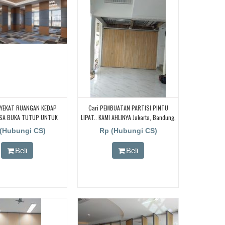
NYEKAT RUANGAN KEDAP
Cari PEMBUATAN PARTISI PINTU
ISA BUKA TUTUP UNTUK
LIPAT.. KAMI AHLINYA Jakarta, Bandung,
USIC STUDIO, DAN CAFFE
Bekasi, Tangerang, Bogor, Sumatra
(Hubungi CS)
Rp (Hubungi CS)
Bali Dll. Penyekat Ruangan Redam
Suara.! BORNEO PARTISI PINTU LIPAT,
Beli
Beli
Cari Partisi Geser/PABRIK BORNEO
PARTISI PINTU LIPAT,