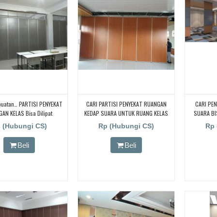
buatan… PARTISI PENYEKAT
CARI PARTISI PENYEKAT RUANGAN
CARI PE
AN KELAS Bisa Dilipat
KEDAP SUARA UNTUK RUANG KELAS
SUARA B
edam Suara, Di Jakarta,
KAMPUS, CARI PARTISI PENYEKAT
MALL , M
 (Hubungi CS)
Rp (Hubungi CS)
Rp 
Tangerang, Bekasi, Bogor,
RUANGAN KEDAP SUARA UNTUK
Depok
RUANG KELAS KAMPUS, CARI PARTISI
Beli
Beli
PENYEKAT RUANGAN KEDAP SUARA
UNTUK RUANG KELAS KAMPUS, CARI
PARTISI PENYEKAT RUANGAN KEDAP
SUARA UNTUK RUANG KELAS KAMPUS