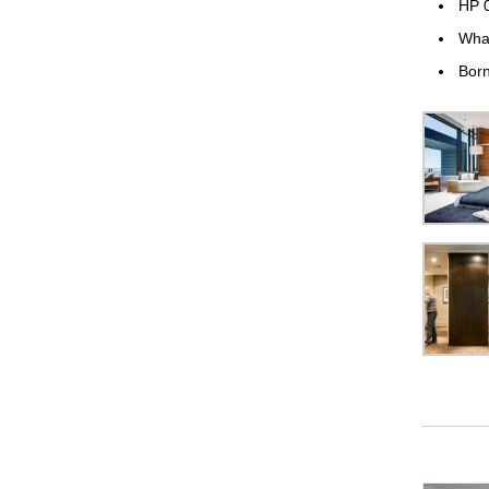
HP 
Wha
Born