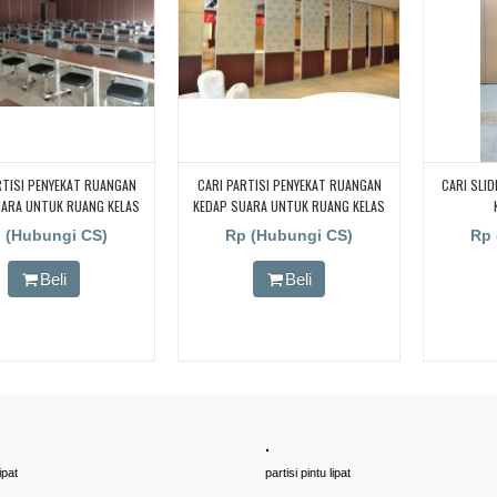
RTISI PENYEKAT RUANGAN
CARI PARTISI PENYEKAT RUANGAN
CARI SLI
UARA UNTUK RUANG KELAS
KEDAP SUARA UNTUK RUANG KELAS
 CARI PARTISI PENYEKAT
KAMPUS, CARI PARTISI PENYEKAT
 (Hubungi CS)
Rp (Hubungi CS)
Rp 
N KEDAP SUARA UNTUK
RUANGAN KEDAP SUARA UNTUK
AS KAMPUS, CARI PARTISI
RUANG KELAS KAMPUS, CARI PARTISI
Beli
Beli
T RUANGAN KEDAP SUARA
PENYEKAT RUANGAN KEDAP SUARA
ANG KELAS KAMPUS, CARI
UNTUK RUANG KELAS KAMPUS, CARI
PENYEKAT RUANGAN KEDAP
PARTISI PENYEKAT RUANGAN KEDAP
TUK RUANG KELAS KAMPUS,
SUARA UNTUK RUANG KELAS KAMPUS,
RTISI PENYEKAT RUANGAN
CARI PARTISI PENYEKAT RUANGAN
UARA UNTUK RUANG KELAS
KEDAP SUARA UNTUK RUANG KELAS
KAMPUS
KAMPUS
.
ipat
partisi pintu lipat