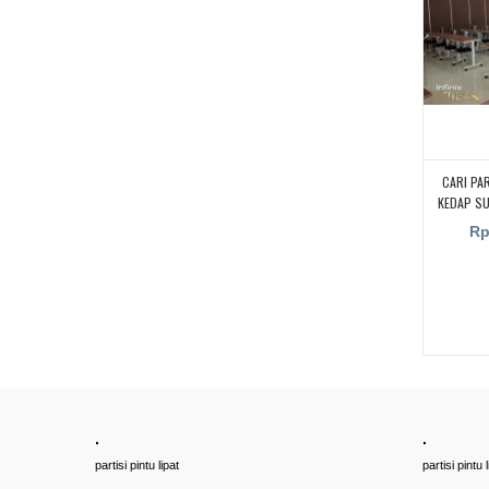
CARI PA
KEDAP S
KAMPUS,
Rp
RUANGA
RUANG KEL
PENYEKA
UNTUK RU
PARTISI 
SUARA UN
CARI PA
KEDAP S
.
.
partisi pintu lipat
partisi pintu l