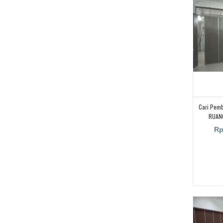
Cari Pem
RUANG
Kedap/r
Rp
Bandung, 