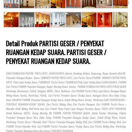
Detail Produk PARTISI GESER / PENYEKAT
RUANGAN KEDAP SUARA. PARTISI GESER /
PENYEKAT RUANGAN KEDAP SUARA.
CARI PEMBUATAN PARTISI PINTU LIPAT.. KAMI AHLINYA Jakarta, Bandung, Bekasi, Tangerang, Bogor, Sumatra Bali Dll.
Penyekat Ruangan Redam Suara.! BORNEO PARTISI PINTU LIPAT, Cari Partisi Geser/PABRIK BORNEO PARTISI PINTU
LIPAT, Pintu Lipat Kedap Suara, PABRIKASI Partisi Geser/ PABRIKASI Pintu Lipat Kedap Suara KAMI AHLINYA, PABRIK
Cari Partisi PABRIK Penyekat Ruangan, Rapat, Meeting Room, Kantor, PABRIK PEMBUATAN PINTU LIPAT/PINTU GESER
Workshop, Restaurant, Pabrik, Bengkel,
HOTEL
, Class, Ballroom, Cari PABRIK Partisi Pintu Lipat/Geser Ruangan Rapat,
Miting Room, Kantor, Workshop, Pabrik,, Cari Partisi Peredam Suara / Kedap Suara, Ruangan Besar Bisa Buka Tutup,
Kami AHLINYA! PABRIK Penyekat Ruangan Kedap Suara, Untuk Miting Room, Kantor, Workshop CARI PARTISI GESER /
PENYEKAT RUANGAN KEDAP SUARA. Cari Partisi Sliding Door, Cari Partisi Ruangan, Cari PABRIK Partisi Geser /
Movable Wall/ Sliding Wall Kami Jual, Cari Pabrik Pintu Panel Lipat Dengan Peredam Suara, PINTU LIPAT RUANGAN,
Untuk Ballroom,
HOTEL
, Ruang Meeting Dll. PABRIK PARTISI PEREDAM SUARA, Untuk Kantor, Workshop, Pabrik,
Penyekat Ruangan Besar Bisa Buka Tutup, PABRIK Penyekat Ruangan Kedap Suara, Untuk Miting Room, Kantor,
Workshop, Partisi Geser / Movable Wall / Partisi Penyekat Ruangan Sliding Wall, Cari PABRIK Partisi Sliding Wall, Cari
PABRIK Partisi Movable Wall, Cari PABRIK Partisi Peredam Suara / Kedap Suara, Cari Partisi Sliding Door, Workshop,
Pabrik, Penyekat Ruangan Besar Bisa Geser, PENYEKAT RUANGAN