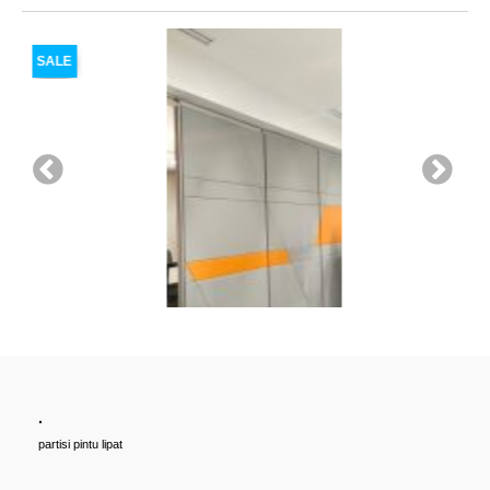
SALE
.
Cari PARTISI PINTU LIPAT Penyekat RUANGAN, Untuk Ballroom,
partisi pintu lipat
HOTEL, Ruang Meeting Dll, JAKARTA, BANDUNG, BEKASI,
TANGERANG UNTUK HOTEL | UNTUK RUANG KELAS KAMPUS |