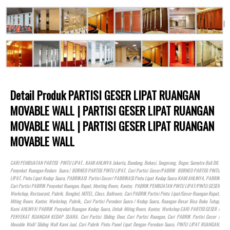
Detail Produk PARTISI GESER LIPAT RUANGAN
MOVABLE WALL | PARTISI GESER LIPAT RUANGAN
MOVABLE WALL | PARTISI GESER LIPAT RUANGAN
MOVABLE WALL
CARI PEMBUATAN PARTISI PINTU LIPAT.. KAMI AHLINYA Jakarta, Bandung, Bekasi, Tangerang, Bogor, Sumatra Bali Dll.
Penyekat Ruangan Redam Suara.! BORNEO PARTISI PINTU LIPAT, Cari Partisi Geser/PABRIK BORNEO PARTISI PINTU
LIPAT, Pintu Lipat Kedap Suara, PABRIKASI Partisi Geser/ PABRIKASI Pintu Lipat Kedap Suara KAMI AHLINYA, PABRIK
Cari Partisi PABRIK Penyekat Ruangan, Rapat, Meeting Room, Kantor, PABRIK PEMBUATAN PINTU LIPAT/PINTU GESER
Workshop, Restaurant, Pabrik, Bengkel,
HOTEL
, Class, Ballroom, Cari PABRIK Partisi Pintu Lipat/Geser Ruangan Rapat,
Miting Room, Kantor, Workshop, Pabrik,, Cari Partisi Peredam Suara / Kedap Suara, Ruangan Besar Bisa Buka Tutup,
Kami AHLINYA! PABRIK Penyekat Ruangan Kedap Suara, Untuk Miting Room, Kantor, Workshop CARI PARTISI GESER /
PENYEKAT RUANGAN KEDAP SUARA. Cari Partisi Sliding Door, Cari Partisi Ruangan, Cari PABRIK Partisi Geser /
Movable Wall/ Sliding Wall Kami Jual, Cari Pabrik Pintu Panel Lipat Dengan Peredam Suara, PINTU LIPAT RUANGAN,