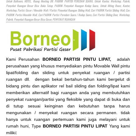
Untuk Ballroom,
HOTEL
, Ruang Meeting Dll. PABRIK PARTISI PEREDAM SUARA, Untuk Kantor, Workshop, Pabrik,
Penyekat Ruangan Besar Bisa Buka Tutup, PABRIK Penyekat Ruangan Kedap Suara, Untuk Miting Room, Kantor,
Workshop, Partisi Geser / Movable Wall / Partisi Penyekat Ruangan Sliding Wall, Cari PABRIK Partisi Sliding Wall, Cari
PABRIK Partisi Movable Wall, Cari PABRIK Partisi Peredam Suara / Kedap Suara, Cari Partisi Sliding Door, Workshop,
Pabrik, Penyekat Ruangan Besar Bisa Geser, PENYEKAT RUANGAN
Kami Perusahan
BORNEO PARTISI PINTU LIPAT,
adalah
perusahaan yang khusus menyediakan pintu Movable Wall pintu
lipat/folding dan sliding untuk penyekat ruangan / partisi
ruangan dll. dengan bekal bertahun-tahun kami bergelut di
bidang pintu dan aplikator rel bail sliding dan folding/lipat kami
memberikan alternatif bagi ruangan anda yang membutuhkan
penyekat ruangan/partisi yang fleksible yang dapat di buka dan
di tutup sesuai keinginan dan kebutuhan tanpa harus
mengunakan / menyekat ruangan secara permanen. tidak
hanya untuk ruangan pertemuan kami juga melayani untuk
rumah huni, Type
BORNEO PARTISI PINTU LIPAT
Yang kami
miliki
: