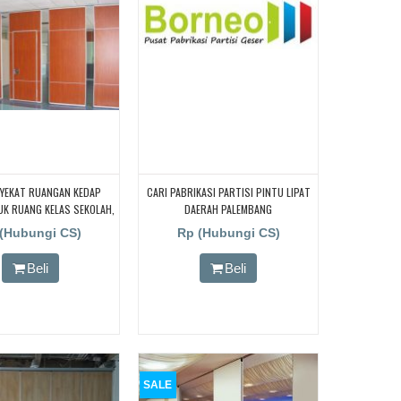
NYEKAT RUANGAN KEDAP
CARI PABRIKASI PARTISI PINTU LIPAT
K RUANG KELAS SEKOLAH,
DAERAH PALEMBANG
NYEKAT RUANGAN KEDAP
(Hubungi CS)
Rp (Hubungi CS)
K RUANG KELAS SEKOLAH,
NYEKAT RUANGAN KEDAP
Beli
Beli
K RUANG KELAS SEKOLAH,
NYEKAT RUANGAN KEDAP
UK RUANG KELAS SEKOLAH
SALE