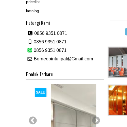
pricelist
katalog
Hubungi Kami
0856 9351 0871
0856 9351 0871
0856 9351 0871
Borneopintulipat@Gmail.com
Produk Terbaru
SALE
SALE