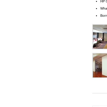
HP 
Wha
Born