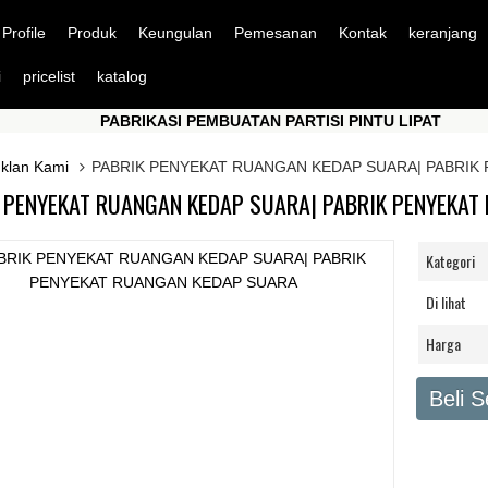
Profile
Produk
Keungulan
Pemesanan
Kontak
keranjang
i
pricelist
katalog
PABRIKASI PEMBUATAN PARTISI PINTU LIPAT
PABRIKASI PEMBUATAN PARTISI PINTU LIPAT
Iklan Kami
PABRIK PENYEKAT RUANGAN KEDAP SUARA| PABRIK
 PENYEKAT RUANGAN KEDAP SUARA| PABRIK PENYEKAT
Kategori
Di lihat
Harga
Beli 