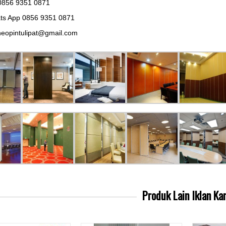
0856 9351 0871
ts App 0856 9351 0871
eopintulipat@gmail.com
Produk Lain
Iklan Ka