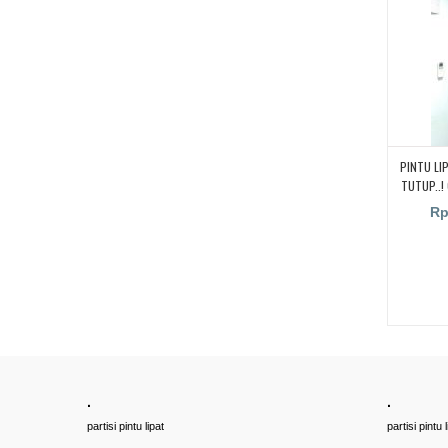
PINTU LI
TUTUP..!
PINTU LI
Rp
BEKAS
TANGERANG
PARTISI 
.
.
partisi pintu lipat
partisi pintu l