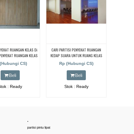
ENYEKAT RUANGAN KELAS Di
CARI PARTISI PENYEKAT RUANGAN
PENYEKAT RUANGAN KELAS
KEDAP SUARA UNTUK RUANG KELAS
NG, PENYEKAT RUANGAN
KAMPUS, CARI PARTISI PENYEKAT
(Hubungi CS)
Rp (Hubungi CS)
LAS Di BANDUNG,
RUANGAN KEDAP SUARA UNTUK
RUANG KELAS KAMPUS, CARI PARTISI
Beli
Beli
PENYEKAT RUANGAN KEDAP SUARA
UNTUK RUANG KELAS KAMPUS, CARI
Stok : Ready
Stok : Ready
PARTISI PENYEKAT RUANGAN KEDAP
SUARA UNTUK RUANG KELAS KAMPUS,
CARI PARTISI PENYEKAT RUANGAN
KEDAP SUARA UNTUK RUANG KELAS
KAMPUS
.
partisi pintu lipat