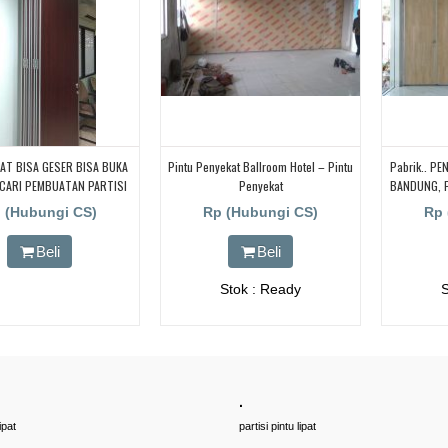
PAT BISA GESER BISA BUKA
Pintu Penyekat Ballroom Hotel – Pintu
Pabrik.. P
 CARI PEMBUATAN PARTISI
Penyekat
BANDUNG, 
PAT Di JAKARTA, BANDUNG,
Di BANDU
 (Hubungi CS)
Rp (Hubungi CS)
Rp 
I, DJOGJA, YOGYAKARTA
KE
, BOGOR,. BORNEO PABRIK
Beli
Beli
PINTU LIPAT, Pintu Lipat
Kedap Suara
Stok : Ready
.
ipat
partisi pintu lipat