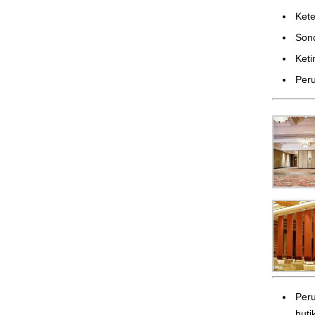
Ke
Son
Ket
Peru
Peru
butik