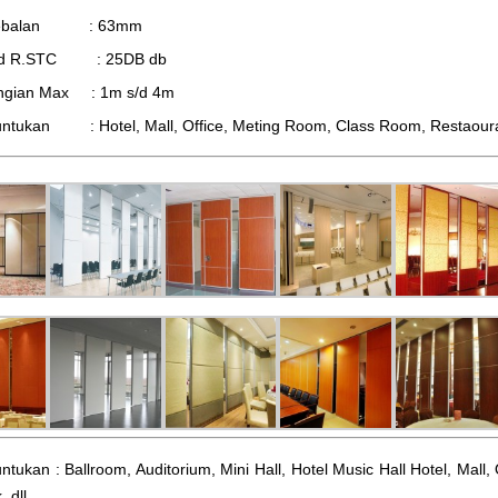
tebalan : 63mm
d R.STC : 25DB db
ingian Max : 1m s/d 4m
ntukan : Hotel, Mall, Office, Meting Room, Class Room, Restaourant,
ntukan : Ballroom, Auditorium, Mini Hall, Hotel Music Hall Hotel, Mal
, dll