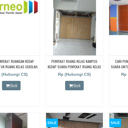
ENYEKAT RUANGAN KEDAP
PENYEKAT RUANG KELAS KAMPUS
CARI PE
UK RUANG KELAS SEKOLAH,
KEDAP SUARA PENYEKAT RUANG KELAS
SUARA UNTU
ENYEKAT RUANGAN KEDAP
KAMPUS KEDAP SUARA PENYEKAT
CARI PE
 (Hubungi CS)
Rp (Hubungi CS)
Rp 
UK RUANG KELAS SEKOLAH,
RUANG KELAS KAMPUS KEDAP SUARA
SUARA UNTU
ENYEKAT RUANGAN KEDAP
PENYEKAT RUANG KELAS KAMPUS
CARI PE
Beli
Beli
UK RUANG KELAS SEKOLAH,
KEDAP SUARA
SUARA UNTU
ENYEKAT RUANGAN KEDAP
CARI PE
TUK RUANG KELAS SEKOLAH
SUARA UNT
SALE
SALE