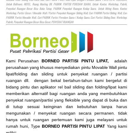
Untuk Ballroom,
HOTEL
, Ruang Meeting Dll. PABRIK PARTISI PEREDAM SUARA, Untuk Kantor, Workshop, Pabrik,
Penyekat Ruangan Besar Bisa Buka Tutup, PABRIK Penyekat Ruangan Kedap Suara, Untuk Miting Room, Kantor,
Workshop, Partisi Geser / Movable Wall / Partisi Penyekat Ruangan Sliding Wall, Cari PABRIK Partisi Sliding Wall, Cari
PABRIK Partisi Movable Wall, Cari PABRIK Partisi Peredam Suara / Kedap Suara, Cari Partisi Sliding Door, Workshop,
Pabrik, Penyekat Ruangan Besar Bisa Geser, PENYEKAT RUANGAN
Kami Perusahan
BORNEO PARTISI PINTU LIPAT,
adalah
perusahaan yang khusus menyediakan pintu Movable Wall pintu
lipat/folding dan sliding untuk penyekat ruangan / partisi
ruangan dll. dengan bekal bertahun-tahun kami bergelut di
bidang pintu dan aplikator rel bail sliding dan folding/lipat kami
memberikan alternatif bagi ruangan anda yang membutuhkan
penyekat ruangan/partisi yang fleksible yang dapat di buka dan
di tutup sesuai keinginan dan kebutuhan tanpa harus
mengunakan / menyekat ruangan secara permanen. tidak
hanya untuk ruangan pertemuan kami juga melayani untuk
rumah huni, Type
BORNEO PARTISI PINTU LIPAT
Yang kami
miliki
: