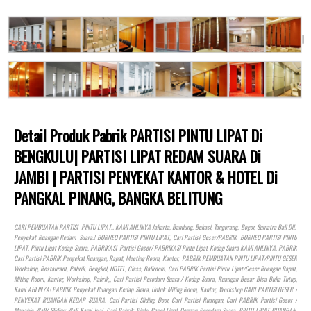
Detail Produk Pabrik PARTISI PINTU LIPAT Di
BENGKULU| PARTISI LIPAT REDAM SUARA Di
JAMBI | PARTISI PENYEKAT KANTOR & HOTEL Di
PANGKAL PINANG, BANGKA BELITUNG
CARI PEMBUATAN PARTISI PINTU LIPAT.. KAMI AHLINYA Jakarta, Bandung, Bekasi, Tangerang, Bogor, Sumatra Bali Dll.
Penyekat Ruangan Redam Suara.! BORNEO PARTISI PINTU LIPAT, Cari Partisi Geser/PABRIK BORNEO PARTISI PINTU
LIPAT, Pintu Lipat Kedap Suara, PABRIKASI Partisi Geser/ PABRIKASI Pintu Lipat Kedap Suara KAMI AHLINYA, PABRIK
Cari Partisi PABRIK Penyekat Ruangan, Rapat, Meeting Room, Kantor, PABRIK PEMBUATAN PINTU LIPAT/PINTU GESER
Workshop, Restaurant, Pabrik, Bengkel,
HOTEL
, Class, Ballroom, Cari PABRIK Partisi Pintu Lipat/Geser Ruangan Rapat,
Miting Room, Kantor, Workshop, Pabrik,, Cari Partisi Peredam Suara / Kedap Suara, Ruangan Besar Bisa Buka Tutup,
Kami AHLINYA! PABRIK Penyekat Ruangan Kedap Suara, Untuk Miting Room, Kantor, Workshop CARI PARTISI GESER /
PENYEKAT RUANGAN KEDAP SUARA. Cari Partisi Sliding Door, Cari Partisi Ruangan, Cari PABRIK Partisi Geser /
Movable Wall/ Sliding Wall Kami Jual, Cari Pabrik Pintu Panel Lipat Dengan Peredam Suara, PINTU LIPAT RUANGAN,