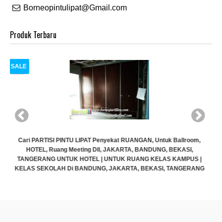
Borneopintulipat@Gmail.com
Produk Terbaru
SALE
m,
 |
NG