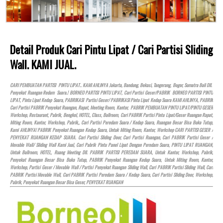
Detail Produk Cari Pintu Lipat / Cari Partisi Sliding
Wall. KAMI JUAL.
CARI PEMBUATAN PARTISI PINTU LIPAT.. KAMI AHLINYA Jakarta, Bandung, Bekasi, Tangerang, Bogor, Sumatra Bali Dll.
Penyekat Ruangan Redam Suara.! BORNEO PARTISI PINTU LIPAT, Cari Partisi Geser/PABRIK BORNEO PARTISI PINTU
LIPAT, Pintu Lipat Kedap Suara, PABRIKASI Partisi Geser/ PABRIKASI Pintu Lipat Kedap Suara KAMI AHLINYA, PABRIK
Cari Partisi PABRIK Penyekat Ruangan, Rapat, Meeting Room, Kantor, PABRIK PEMBUATAN PINTU LIPAT/PINTU GESER
Workshop, Restaurant, Pabrik, Bengkel,
HOTEL
, Class, Ballroom, Cari PABRIK Partisi Pintu Lipat/Geser Ruangan Rapat,
Miting Room, Kantor, Workshop, Pabrik,, Cari Partisi Peredam Suara / Kedap Suara, Ruangan Besar Bisa Buka Tutup,
Kami AHLINYA! PABRIK Penyekat Ruangan Kedap Suara, Untuk Miting Room, Kantor, Workshop CARI PARTISI GESER /
PENYEKAT RUANGAN KEDAP SUARA. Cari Partisi Sliding Door, Cari Partisi Ruangan, Cari PABRIK Partisi Geser /
Movable Wall/ Sliding Wall Kami Jual, Cari Pabrik Pintu Panel Lipat Dengan Peredam Suara, PINTU LIPAT RUANGAN,
Untuk Ballroom,
HOTEL
, Ruang Meeting Dll. PABRIK PARTISI PEREDAM SUARA, Untuk Kantor, Workshop, Pabrik,
Penyekat Ruangan Besar Bisa Buka Tutup, PABRIK Penyekat Ruangan Kedap Suara, Untuk Miting Room, Kantor,
Workshop, Partisi Geser / Movable Wall / Partisi Penyekat Ruangan Sliding Wall, Cari PABRIK Partisi Sliding Wall, Cari
PABRIK Partisi Movable Wall, Cari PABRIK Partisi Peredam Suara / Kedap Suara, Cari Partisi Sliding Door, Workshop,
Pabrik, Penyekat Ruangan Besar Bisa Geser, PENYEKAT RUANGAN