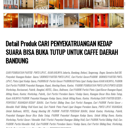
Detail Produk CARI PENYEKATRUANGAN KEDAP
SUARA BISA BUKA TUTUP UNTUK CAFFE DAERAH
BANDUNG
CARI PEMBUATAN PARTISI PINTU LIPAT.. KAMI AHLINYA Jakarta, Bandung, Bekasi, Tangerang, Bogor, Sumatra Bali Dll.
Penyekat Ruangan Redam Suara.! BORNEO PARTISI PINTU LIPAT, Cari Partisi Geser/PABRIK BORNEO PARTISI PINTU
LIPAT, Pintu Lipat Kedap Suara, PABRIKASI Partisi Geser/ PABRIKASI Pintu Lipat Kedap Suara KAMI AHLINYA, PABRIK
Cari Partisi PABRIK Penyekat Ruangan, Rapat, Meeting Room, Kantor, PABRIK PEMBUATAN PINTU LIPAT/PINTU GESER
Workshop, Restaurant, Pabrik, Bengkel,
HOTEL
, Class, Ballroom, Cari PABRIK Partisi Pintu Lipat/Geser Ruangan Rapat,
Miting Room, Kantor, Workshop, Pabrik,, Cari Partisi Peredam Suara / Kedap Suara, Ruangan Besar Bisa Buka Tutup,
Kami AHLINYA! PABRIK Penyekat Ruangan Kedap Suara, Untuk Miting Room, Kantor, Workshop CARI PARTISI GESER /
PENYEKAT RUANGAN KEDAP SUARA. Cari Partisi Sliding Door, Cari Partisi Ruangan, Cari PABRIK Partisi Geser /
Movable Wall/ Sliding Wall Kami Jual, Cari Pabrik Pintu Panel Lipat Dengan Peredam Suara, PINTU LIPAT RUANGAN,
Untuk Ballroom,
HOTEL
, Ruang Meeting Dll. PABRIK PARTISI PEREDAM SUARA, Untuk Kantor, Workshop, Pabrik,
Penyekat Ruangan Besar Bisa Buka Tutup, PABRIK Penyekat Ruangan Kedap Suara, Untuk Miting Room, Kantor,
Workshop, Partisi Geser / Movable Wall / Partisi Penyekat Ruangan Sliding Wall, Cari PABRIK Partisi Sliding Wall, Cari
PABRIK Partisi Movable Wall, Cari PABRIK Partisi Peredam Suara / Kedap Suara, Cari Partisi Sliding Door, Workshop,