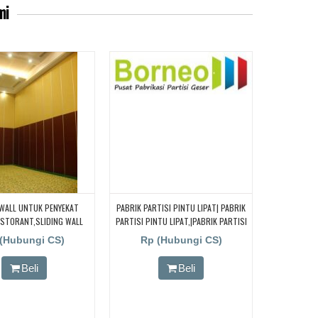
mi
 WALL UNTUK PENYEKAT
PABRIK PARTISI PINTU LIPAT| PABRIK
STORANT,SLIDING WALL
PARTISI PINTU LIPAT,|PABRIK PARTISI
K PENYEKAT RUANG
PINTU LIPAT,| PABRIK PARTISI PINTU
(Hubungi CS)
Rp (Hubungi CS)
T,SLIDING WALL UNTUK
LIPAT,
UANG RESTORANT,SLIDING
Beli
Beli
NTUK PENYEKAT RUANG
RESTORANT