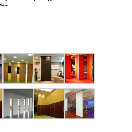
esia :