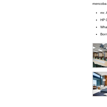
mencoba 
mr. 
HP 
Wha
Born