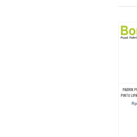
PABRIK P
PINTU LIP
SUARA, 
Rp
PINTU 
BEKAS
TANGERA