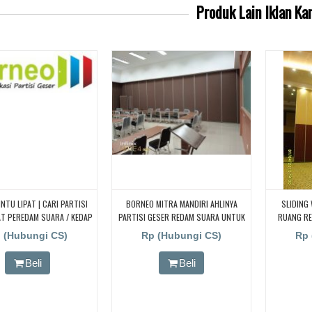
Produk Lain
Iklan Ka
INTU LIPAT | CARI PARTISI
BORNEO MITRA MANDIRI AHLINYA
SLIDING
AT PEREDAM SUARA / KEDAP
PARTISI GESER REDAM SUARA UNTUK
RUANG RE
CARI PEMBUATAN PARTISI
RUANG KELAS
UNTU
 (Hubungi CS)
Rp (Hubungi CS)
Rp 
LIPA JAKARTA, BANDUNG,
RESTORAN
I, DJOGJA, YOGYAKARTA
PENYEKAT R
Beli
Beli
NG, BOGOR, Redam/kedap
WALL U
Suara