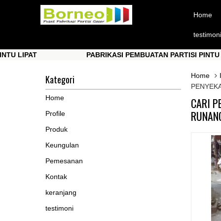
Home
testimon
PAT
PABRIKASI PEMBUATAN PARTISI PINTU LIPAT
PAT
PABRIKASI PEMBUATAN PARTISI PINTU LIPAT
Home
Kategori
PENYEKA
Home
CARI P
RUNANG
Profile
Produk
Keungulan
Pemesanan
Kontak
keranjang
testimoni