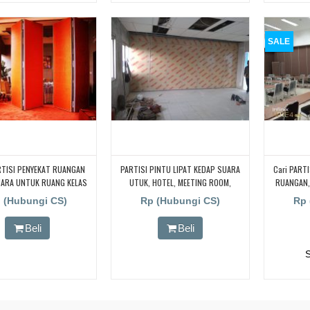
SALE
RTISI PENYEKAT RUANGAN
PARTISI PINTU LIPAT KEDAP SUARA
Cari PARTI
UARA UNTUK RUANG KELAS
UTUK, HOTEL, MEETING ROOM,
RUANGAN, 
 CARI PARTISI PENYEKAT
KANTOR, KAMPUS, SEKOLAH
Ruang 
 (Hubungi CS)
Rp (Hubungi CS)
Rp 
N KEDAP SUARA UNTUK
|BANDUNG
BANDUNG
AS KAMPUS, CARI PARTISI
UNTUK HOT
Beli
Beli
T RUANGAN KEDAP SUARA
KAMPUS
ANG KELAS KAMPUS, CARI
BANDUN
PENYEKAT RUANGAN KEDAP
TUK RUANG KELAS KAMPUS,
RTISI PENYEKAT RUANGAN
UARA UNTUK RUANG KELAS