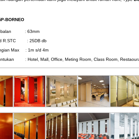
 iP-BORNEO
tebalan : 63mm
d R.STC : 25DB db
ingian Max : 1m s/d 4m
ntukan : Hotel, Mall, Office, Meting Room, Class Room, Restaourant,