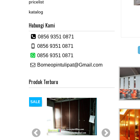
pricelist
katalog
Hubungi Kami
0856 9351 0871
0856 9351 0871
0856 9351 0871
Borneopintulipat@Gmail.com
Produk Terbaru
SALE
SALE