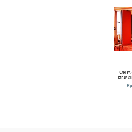
CARI PA
KEDAP S
KAMPUS,
Rp
RUANGA
RUANG KEL
PENYEKA
UNTUK RU
PARTISI 
SUARA UN
CARI PA
KEDAP S