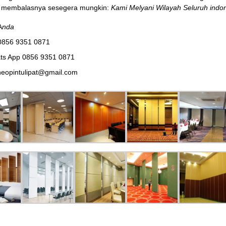
membalasnya sesegera mungkin:
Kami Melyani Wilayah Seluruh indon
A
nda
0856 9351 0871
ts App 0856 9351 0871
eopintulipat@gmail.com