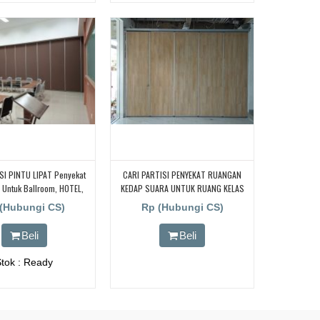
SI PINTU LIPAT Penyekat
CARI PARTISI PENYEKAT RUANGAN
Untuk Ballroom, HOTEL,
KEDAP SUARA UNTUK RUANG KELAS
Meeting Dll, JAKARTA,
KAMPUS, CARI PARTISI PENYEKAT
(Hubungi CS)
Rp (Hubungi CS)
, BEKASI, TANGERANG
RUANGAN KEDAP SUARA UNTUK
EL | UNTUK RUANG KELAS
RUANG KELAS KAMPUS, CARI PARTISI
Beli
Beli
 | KELAS SEKOLAH Di
PENYEKAT RUANGAN KEDAP SUARA
G, JAKARTA, BEKASI,
UNTUK RUANG KELAS KAMPUS, CARI
Stok : Ready
TANGERANG
PARTISI PENYEKAT RUANGAN KEDAP
SUARA UNTUK RUANG KELAS KAMPUS,
CARI PARTISI PENYEKAT RUANGAN
KEDAP SUARA UNTUK RUANG KELAS