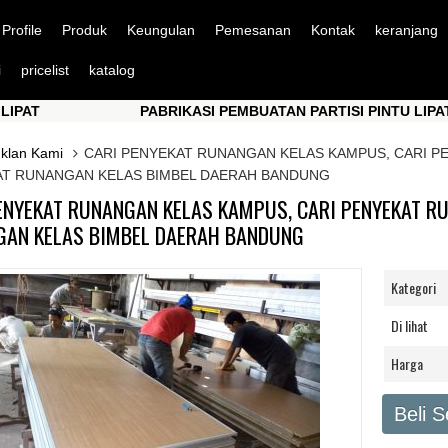
Profile
Produk
Keungulan
Pemesanan
Kontak
keranjang
i
pricelist
katalog
PABRIKASI PEMBUATAN PARTISI PINTU LIPAT
PABRIKASI PEMBUATAN PARTISI PINTU LIPAT
Iklan Kami
CARI PENYEKAT RUNANGAN KELAS KAMPUS, CARI P
T RUNANGAN KELAS BIMBEL DAERAH BANDUNG
ENYEKAT RUNANGAN KELAS KAMPUS, CARI PENYEKAT RU
AN KELAS BIMBEL DAERAH BANDUNG
Kategori
Di lihat
Harga
Beli 