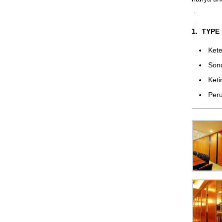
.
.
1. TYPE
Ke
Son
Ket
Peru